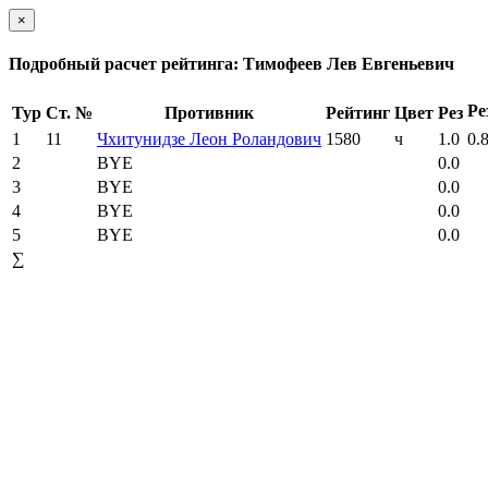
×
Подробный расчет рейтинга: Тимофеев Лев Евгеньевич
Ре
Тур
Ст. №
Противник
Рейтинг
Цвет
Рез
1
11
Чхитунидзе Леон Роландович
1580
ч
1.0
0.
2
BYE
0.0
3
BYE
0.0
4
BYE
0.0
5
BYE
0.0
∑