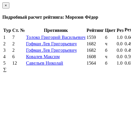
×
Подробный расчет рейтинга: Морозов Фёдор
Ре
Тур
Ст. №
Противник
Рейтинг
Цвет
Рез
1
7
Толоко Григорий Васильевич
1559
б
1.0
0.6
2
2
Гофман Лев Григорьевич
1682
ч
0.0
0.4
3
2
Гофман Лев Григорьевич
1682
б
0.0
0.4
4
6
Ковалев Максим
1608
ч
0.0
0.5
5
12
Савельев Николай
1564
б
1.0
0.6
∑