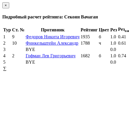
×
Подробный расчет рейтинга: Секоян Вачаган
Рез
Тур
Ст. №
Противник
Рейтинг
Цвет
Рез
о
1
9
Федоров Никита Игоревич
1935
б
1.0
0.41
2
10
Финкельштейн Александр
1788
ч
1.0
0.61
3
BYE
0.0
4
2
Гофман Лев Григорьевич
1682
б
1.0
0.74
5
BYE
0.0
∑