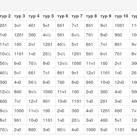
тур 2
тур 3
тур 4
тур 5
тур 6
тур 7
тур 8
тур 9
тур 10
ту
2б1
3ч1
4б1
5ч1
6б1
7ч1
8б1
9ч1
10б1
11
1ч0
12б1
3б0
4ч½
5б1
6ч½
7б1
8ч0
9б0
10
11ч1
1б0
2ч1
12б1
4б½
5ч1
6б1
7ч1
8б1
9ч
10ч½
11б1
1ч0
2б½
3ч½
12б1
5б1
6ч1
7б1
8ч
5б½
6ч0
7б½
8ч0
12ч½
10б0
11ч1
1б0
2ч1
3б
4б½
5ч1
6б1
7ч1
8б1
9ч1
12ч1
11б1
1ч0
2б
3б0
4ч0
5б½
6ч0
7б0
8ч0
9б0
10ч0
12ч0
1б
12ч½
8б0
9ч½
10б0
11ч1
1б0
2ч0
3б0
4ч0
5б
6б0
7ч1
12ч1
9б1
10ч0
11б1
1ч0
2б1
3ч0
4б
9ч½
10б0
11ч½
1б0
2ч0
3б0
4ч0
12б1
6б0
7ч
8ч1
9б1
10ч0
11б1
1ч0
2б½
3ч0
4б0
5ч1
12
7б½
2ч0
8б0
3ч0
9б½
4ч0
10б0
5ч0
11б1
6ч