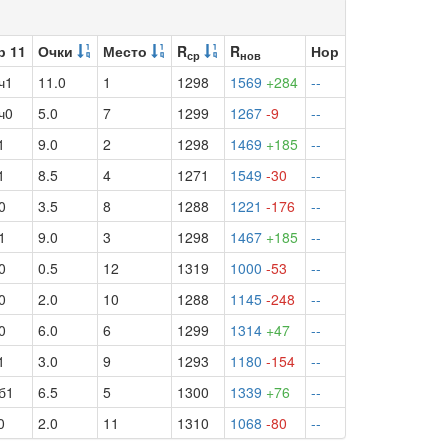
р 11
Очки
Место
R
R
Нор
ср
нов
ч1
11.0
1
1298
1569
+284
--
ч0
5.0
7
1299
1267
-9
--
1
9.0
2
1298
1469
+185
--
1
8.5
4
1271
1549
-30
--
0
3.5
8
1288
1221
-176
--
1
9.0
3
1298
1467
+185
--
0
0.5
12
1319
1000
-53
--
0
2.0
10
1288
1145
-248
--
0
6.0
6
1299
1314
+47
--
1
3.0
9
1293
1180
-154
--
б1
6.5
5
1300
1339
+76
--
0
2.0
11
1310
1068
-80
--