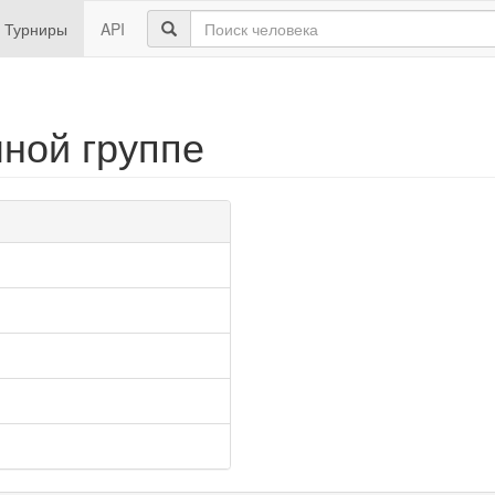
Турниры
API
чной группе