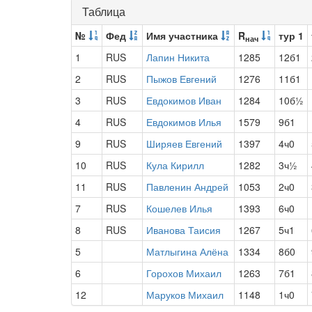
Таблица
№
Фед
Имя участника
R
тур 1
нач
1
RUS
Лапин Никита
1285
12б1
2
RUS
Пыжов Евгений
1276
11б1
3
RUS
Евдокимов Иван
1284
10б½
4
RUS
Евдокимов Илья
1579
9б1
9
RUS
Ширяев Евгений
1397
4ч0
10
RUS
Кула Кирилл
1282
3ч½
11
RUS
Павленин Андрей
1053
2ч0
7
RUS
Кошелев Илья
1393
6ч0
8
RUS
Иванова Таисия
1267
5ч1
5
Матлыгина Алёна
1334
8б0
6
Горохов Михаил
1263
7б1
12
Маруков Михаил
1148
1ч0