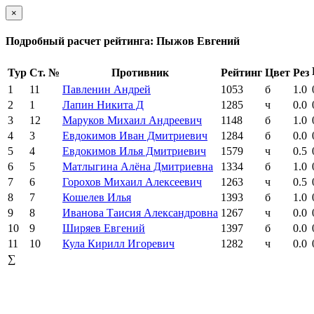
×
Подробный расчет рейтинга: Пыжов Евгений
Тур
Ст. №
Противник
Рейтинг
Цвет
Рез
1
11
Павленин Андрей
1053
б
1.0
2
1
Лапин Никита Д
1285
ч
0.0
3
12
Маруков Михаил Андреевич
1148
б
1.0
4
3
Евдокимов Иван Дмитриевич
1284
б
0.0
5
4
Евдокимов Илья Дмитриевич
1579
ч
0.5
6
5
Матлыгина Алёна Дмитриевна
1334
б
1.0
7
6
Горохов Михаил Алексеевич
1263
ч
0.5
8
7
Кошелев Илья
1393
б
1.0
9
8
Иванова Таисия Александровна
1267
ч
0.0
10
9
Ширяев Евгений
1397
б
0.0
11
10
Кула Кирилл Игоревич
1282
ч
0.0
∑