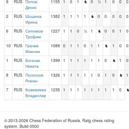
9
RUS
Попов
1155
1
0
1
♞
0
½
1
0
0
0
Денис
2
RUS
Шошина
1382
1
1
1
1
♞
0
0
0
0
0
Ирина
6
RUS
Ситников
1227
1
1
0
½
1
♞
0
0
1
0
Трофим
10
RUS
Грачев
1088
0
1
1
0
1
1
♞
1
0
0
Максим
1
RUS
Богачик
1399
1
1
1
1
1
1
0
♞
1
0
Никита
8
RUS
Полосков
1326
1
1
1
1
1
0
1
0
♞
1
Роман
7
RUS
Кожемякин
1235
1
1
1
1
1
1
1
1
0
Владислав
© 2013-2026 Chess Federation of Russia. Ratg chess rating
system. Build 0500