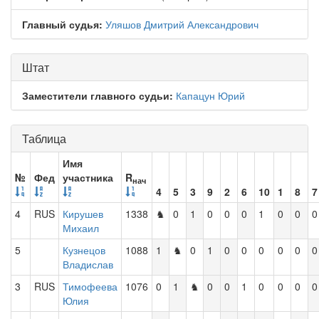
Главный судья:
Уляшов Дмитрий Александрович
Штат
Заместители главного судьи:
Капацун Юрий
Таблица
Имя
№
Фед
участника
R
нач
4
5
3
9
2
6
10
1
8
7
4
RUS
Кирушев
1338
♞
0
1
0
0
0
1
0
0
0
Михаил
5
Кузнецов
1088
1
♞
0
1
0
0
0
0
0
0
Владислав
3
RUS
Тимофеева
1076
0
1
♞
0
0
1
0
0
0
0
Юлия