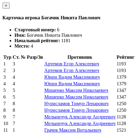
×
Карточка игрока Богачик Никита Павлович
Стартовый номер:
6
Имя:
Богачик Никита Павлович
Начальный рейтинг:
1181
Место:
4
Тур
Ст. №
Разр/Зв
Противник
Рейтинг
1
3
Артемов Егор Алексеевич
1193
2
3
Артемов Егор Алексеевич
1193
3
4
Юнин Вадим Максимович
1379
4
4
Юнин Вадим Максимович
1379
5
5
Мищенко Максим Николаевич
1347
6
5
Мищенко Максим Николаевич
1347
7
8
Нурисламов Тимур Ленарович
1250
8
8
Нурисламов Тимур Ленарович
1250
9
7
Мельничук Александр Андреевич
1128
10
7
Мельничук Александр Андреевич
1128
11
1
Грачев Максим Витальевич
1521