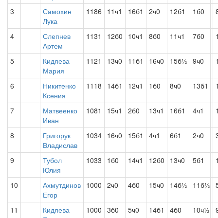
3
Самохин
1186
11ч1
16б1
2ч0
12б1
1б0
Лука
4
Слепнев
1131
12б0
10ч1
8б0
11ч1
7б0
Артем
5
Кидяева
1121
13ч0
11б1
16ч0
15б½
9ч0
Мария
6
Никитенко
1118
14б1
12ч1
1б0
8ч0
13б1
Ксения
7
Матвеенко
1081
15ч1
2б0
13ч1
16б1
4ч1
Иван
8
Григорук
1034
16ч0
15б1
4ч1
6б1
2ч0
Владислав
9
Тубол
1033
1б0
14ч1
12б0
13ч0
5б1
Юлия
10
Ахмутдинов
1000
2ч0
4б0
15ч0
14б½
11б½
Егор
11
Кидяева
1000
3б0
5ч0
14б1
4б0
10ч½