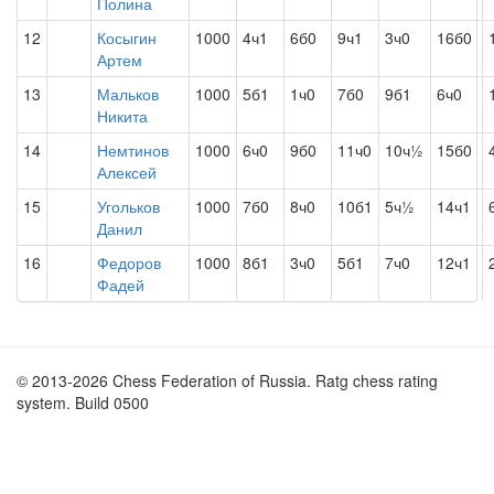
Полина
12
Косыгин
1000
4ч1
6б0
9ч1
3ч0
16б0
Артем
13
Мальков
1000
5б1
1ч0
7б0
9б1
6ч0
Никита
14
Немтинов
1000
6ч0
9б0
11ч0
10ч½
15б0
Алексей
15
Угольков
1000
7б0
8ч0
10б1
5ч½
14ч1
Данил
16
Федоров
1000
8б1
3ч0
5б1
7ч0
12ч1
Фадей
© 2013-2026 Chess Federation of Russia. Ratg chess rating
system. Build 0500