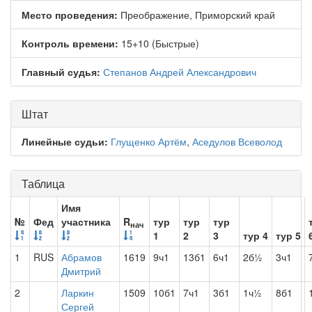
Место проведения:
Преображение, Приморский край
Контроль времени:
15+10 (Быстрые)
Главный судья:
Степанов Андрей Александрович
Штат
Линейные судьи:
Глущенко Артём
,
Аседулов Всеволод
Таблица
Имя
№
Фед
участника
R
тур
тур
тур
нач
1
2
3
тур 4
тур 5
1
RUS
Абрамов
1619
9ч1
13б1
6ч1
2б½
3ч1
Дмитрий
2
Ларкин
1509
10б1
7ч1
3б1
1ч½
8б1
Сергей