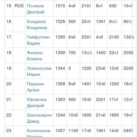
15
RUS
Поляков
1515
4ч0
21б1
8ч1
6б0
10ч1
Дмитрий
16
Кондаков
1528
5б0
22ч1
13б1
9ч½
8б½
Владимир
17
Гайфуллин
1390
6ч0
23б1
4ч0
21б0
13б½
Вадим
18
Филина
1399
7б0
13ч½
14б0
22ч1
20б0
Божена
19
Ломоносова
1344
0
12б0
23ч0
13ч0
22б0
Мария
20
Парахин
1368
8ч0
14б1
10ч0
12б0
18ч1
Артем
21
Юровских
1363
9б0
15ч0
22б1
17ч1
12ч1
Дмитрий
22
Шахназарян
1244
10ч0
16б0
21ч0
18б0
19ч1
Давид
23
Колясников
1057
11б0
17ч0
19б1
14ч0
24б1
Максим