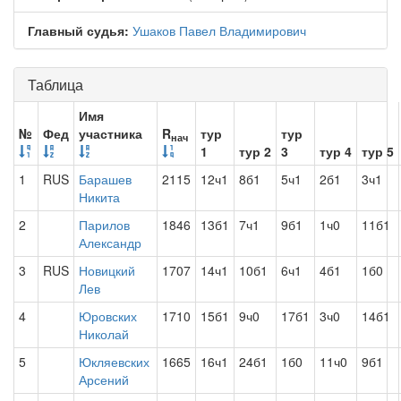
Главный судья:
Ушаков Павел Владимирович
Таблица
Имя
№
Фед
участника
R
тур
тур
нач
1
тур 2
3
тур 4
тур 5
1
RUS
Барашев
2115
12ч1
8б1
5ч1
2б1
3ч1
Никита
2
Парилов
1846
13б1
7ч1
9б1
1ч0
11б1
Александр
3
RUS
Новицкий
1707
14ч1
10б1
6ч1
4б1
1б0
Лев
4
Юровских
1710
15б1
9ч0
17б1
3ч0
14б1
Николай
5
Юкляевских
1665
16ч1
24б1
1б0
11ч0
9б1
Арсений