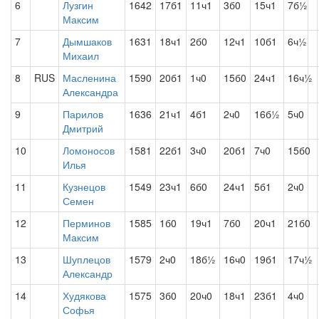
6
Лузгин
1642
17б1
11ч1
3б0
15ч1
7б½
Максим
7
Дымшаков
1631
18ч1
2б0
12ч1
10б1
6ч½
Михаил
8
RUS
Масленина
1590
20б1
1ч0
15б0
24ч1
16ч½
Александра
9
Парилов
1636
21ч1
4б1
2ч0
16б½
5ч0
Дмитрий
10
Ломоносов
1581
22б1
3ч0
20б1
7ч0
15б0
Илья
11
Кузнецов
1549
23ч1
6б0
24ч1
5б1
2ч0
Семен
12
Перминов
1585
1б0
19ч1
7б0
20ч1
21б0
Максим
13
Шуплецов
1579
2ч0
18б½
16ч0
19б1
17ч½
Александр
14
Худякова
1575
3б0
20ч0
18ч1
23б1
4ч0
Софья