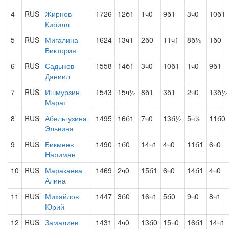
4
RUS
Жирнов
1726
12б1
1ч0
9б1
3ч0
10б1
Кирилл
5
RUS
Мигалина
1624
13ч1
2б0
11ч1
8б½
1б0
Виктория
6
RUS
Садыков
1558
14б1
3ч0
10б1
1ч0
9б1
Даниил
7
RUS
Ишмурзин
1543
15ч½
8б1
3б1
2ч0
13б½
Марат
8
RUS
Абельгузина
1495
16б1
7ч0
13б½
5ч½
11б0
Эльвина
9
RUS
Бикмеев
1490
1б0
14ч1
4ч0
11б1
6ч0
Нариман
10
RUS
Маракаева
1469
2ч0
15б1
6ч0
14б1
4ч0
Алина
11
RUS
Михайлов
1447
3б0
16ч1
5б0
9ч0
8ч1
Юрий
12
RUS
Замалиев
1431
4ч0
13б0
15ч0
16б1
14ч1