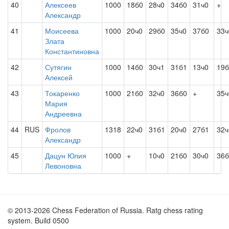
40
Алексеев
1000
18б0
28ч0
34б0
31ч0
+
Александр
41
Моисеева
1000
20ч0
29б0
35ч0
37б0
33ч
Злата
Константиновна
42
Сутягин
1000
14б0
30ч1
31б1
13ч0
19б
Алексей
43
Токаренко
1000
21б0
32ч0
36б0
+
35ч
Мария
Андреевна
44
RUS
Фролов
1318
22ч0
31б1
20ч0
27б1
32ч
Александр
45
Дацун Юлия
1000
+
10ч0
21б0
30ч0
36б
Левоновна
© 2013-2026 Chess Federation of Russia. Ratg chess rating
system. Build 0500