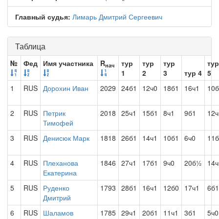
Главный судья:
Лимарь Дмитрий Сергеевич
Таблица
№
Фед
Имя участника
R
тур
тур
тур
тур
нач
1
2
3
тур 4
5
1
RUS
Дорохин Иван
2029
24б1
12ч0
18б1
16ч1
10б
2
RUS
Петрик
2018
25ч1
15б1
8ч1
9б1
12ч
Тимофей
3
RUS
Денисюк Марк
1818
26б1
14ч1
10б1
6ч0
11б
4
RUS
Плеханова
1846
27ч1
17б1
9ч0
20б½
14ч
Екатерина
5
RUS
Руденко
1793
28б1
16ч1
12б0
17ч1
6б1
Дмитрий
6
RUS
Шаламов
1785
29ч1
20б1
11ч1
3б1
5ч0