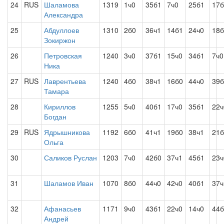
24
RUS
Шаламова
1319
1ч0
35б1
7ч0
25б1
17б
Александра
25
Абдуллоев
1310
2б0
36ч1
14б1
24ч0
18б
Зокиржон
26
Петровская
1240
3ч0
37б1
15ч0
34б1
7ч0
Ника
27
RUS
Лаврентьева
1240
4б0
38ч1
16б0
44ч0
39б
Тамара
28
Кириллов
1255
5ч0
40б1
17ч0
35б1
22ч
Богдан
29
RUS
Ядрышникова
1192
6б0
41ч1
19б0
38ч1
21б
Ольга
30
Саликов Руслан
1203
7ч0
42б0
37ч1
45б1
23ч
31
Шаламов Иван
1070
8б0
44ч0
42ч0
40б1
37ч
32
Афанасьев
1171
9ч0
43б1
22ч0
14ч0
44б
Андрей