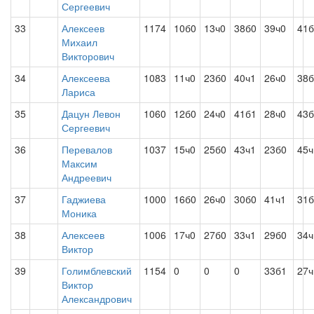
Сергеевич
33
Алексеев
1174
10б0
13ч0
38б0
39ч0
41б
Михаил
Викторович
34
Алексеева
1083
11ч0
23б0
40ч1
26ч0
38б
Лариса
35
Дацун Левон
1060
12б0
24ч0
41б1
28ч0
43б
Сергеевич
36
Перевалов
1037
15ч0
25б0
43ч1
23б0
45ч
Максим
Андреевич
37
Гаджиева
1000
16б0
26ч0
30б0
41ч1
31б
Моника
38
Алексеев
1006
17ч0
27б0
33ч1
29б0
34ч
Виктор
39
Голимблевский
1154
0
0
0
33б1
27ч
Виктор
Александрович