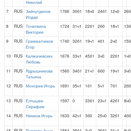
Николай
7
RUS
Зайнутдинов
1766
30б1
18ч0
24б1
12ч0
26б
Илдар
8
RUS
Точилкина
1724
31ч1
22б1
2б0
18ч1
13б
Виктория
9
RUS
Грамматчиков
1740
32б1
19ч1
4б1
2ч0
15б
Егор
10
RUS
Калмачевских
1676
33ч1
45б1
3ч0
22б1
1ч0
Любовь
11
RUS
Ядрышникова
1560
34б1
21ч1
6б0
19ч1
3ч0
Татьяна
12
RUS
Мохорев Игорь
1691
35ч1
1б1
5ч1
7б1
2б0
13
RUS
Елтышев
1597
0
33б1
23ч1
42б1
8ч0
Серафим
14
RUS
Немков Игорь
1633
42ч1
3б0
25ч0
32б1
4б0
15
RUS
Павлова Анна
1554
36б1
2ч0
26б1
21ч1
9ч0