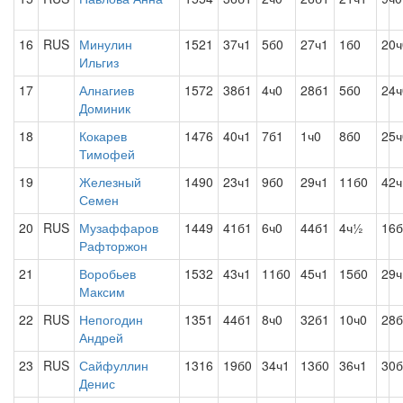
16
RUS
Минулин
1521
37ч1
5б0
27ч1
1б0
20ч
Ильгиз
17
Алнагиев
1572
38б1
4ч0
28б1
5б0
24ч
Доминик
18
Кокарев
1476
40ч1
7б1
1ч0
8б0
25ч
Тимофей
19
Железный
1490
23ч1
9б0
29ч1
11б0
42ч
Семен
20
RUS
Музаффаров
1449
41б1
6ч0
44б1
4ч½
16б
Рафторжон
21
Воробьев
1532
43ч1
11б0
45ч1
15б0
29ч
Максим
22
RUS
Непогодин
1351
44б1
8ч0
32б1
10ч0
28б
Андрей
23
RUS
Сайфуллин
1316
19б0
34ч1
13б0
36ч1
30б
Денис