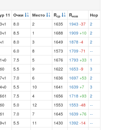
ур 11
Очки
Место
R
R
Нор
ср
нов
3ч1
8.0
2
1635
1943
-37
2
0ч1
8.5
1
1688
1909
+10
2
ч1
8.0
3
1649
1878
-4
2
6.0
8
1573
1709
-71
--
1ч0
7.5
5
1676
1793
+33
1
б0
5.5
9
1622
1653
-9
3
7ч1
7.0
6
1636
1697
+53
2
4ч0
5.5
10
1641
1639
+7
3
6б1
7.5
4
1656
1718
+93
2
б0
5.0
12
1553
1553
-48
--
б1
7.0
7
1645
1639
+76
--
9ч1
5.5
11
1430
1392
-14
--