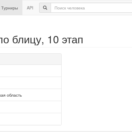
Турниры
API
по блицу, 10 этап
кая область