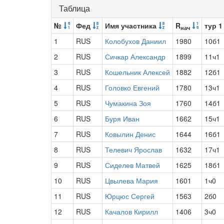
Таблица
№
Фед
Имя участника
R
тур 1
нач
1
RUS
Колобухов Даниил
1980
10б1
2
RUS
Сичкар Александр
1899
11ч1
3
RUS
Кошельник Алексей
1882
12б1
4
RUS
Головко Евгений
1780
13ч1
5
RUS
Чумакина Зоя
1760
14б1
6
RUS
Буря Иван
1662
15ч1
7
RUS
Ковылин Денис
1644
16б1
8
RUS
Телевич Ярослав
1632
17ч1
9
RUS
Сиделев Матвей
1625
18б1
10
RUS
Цвылева Мария
1601
1ч0
11
RUS
Юрцюс Сергей
1563
2б0
12
RUS
Качалов Кирилл
1406
3ч0