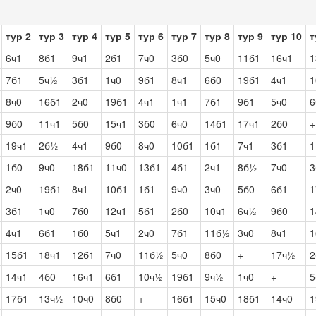
тур 2
тур 3
тур 4
тур 5
тур 6
тур 7
тур 8
тур 9
тур 10
т
6ч1
8б1
9ч1
2б1
7ч0
3б0
5ч0
11б1
16ч1
1
7б1
5ч½
3б1
1ч0
9б1
8ч1
6б0
19б1
4ч1
1
8ч0
16б1
2ч0
19б1
4ч1
1ч1
7б1
9б1
5ч0
6
9б0
11ч1
5б0
15ч1
3б0
6ч0
14б1
17ч1
2б0
+
19ч1
2б½
4ч1
9б0
8ч0
10б1
1б1
7ч1
3б1
1
1б0
9ч0
18б1
11ч0
13б1
4б1
2ч1
8б½
7ч0
3
2ч0
19б1
8ч1
10б1
1б1
9ч0
3ч0
5б0
6б1
1
3б1
1ч0
7б0
12ч1
5б1
2б0
10ч1
6ч½
9б0
1
4ч1
6б1
1б0
5ч1
2ч0
7б1
11б½
3ч0
8ч1
1
15б1
18ч1
12б1
7ч0
11б½
5ч0
8б0
+
17ч½
2
14ч1
4б0
16ч1
6б1
10ч½
19б1
9ч½
1ч0
+
5
17б1
13ч½
10ч0
8б0
+
16б1
15ч0
18б1
14ч0
1