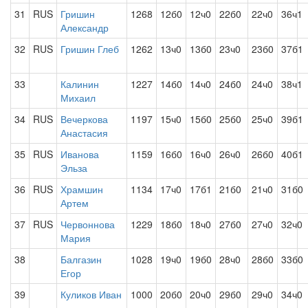
31
RUS
Гришин
1268
12б0
12ч0
22б0
22ч0
36ч1
Александр
32
RUS
Гришин Глеб
1262
13ч0
13б0
23ч0
23б0
37б1
33
Калинин
1227
14б0
14ч0
24б0
24ч0
38ч1
Михаил
34
RUS
Вечеркова
1197
15ч0
15б0
25б0
25ч0
39б1
Анастасия
35
RUS
Иванова
1159
16б0
16ч0
26ч0
26б0
40б1
Эльза
36
RUS
Храмшин
1134
17ч0
17б1
21б0
21ч0
31б0
Артем
37
RUS
Червоннова
1229
18б0
18ч0
27б0
27ч0
32ч0
Мария
38
Балгазин
1028
19ч0
19б0
28ч0
28б0
33б0
Егор
39
Куликов Иван
1000
20б0
20ч0
29б0
29ч0
34ч0