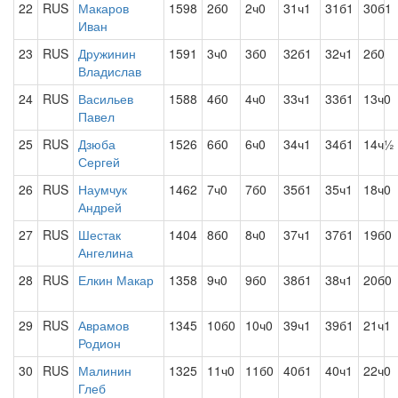
22
RUS
Макаров
1598
2б0
2ч0
31ч1
31б1
30б1
Иван
23
RUS
Дружинин
1591
3ч0
3б0
32б1
32ч1
2б0
Владислав
24
RUS
Васильев
1588
4б0
4ч0
33ч1
33б1
13ч0
Павел
25
RUS
Дзюба
1526
6б0
6ч0
34ч1
34б1
14ч½
Сергей
26
RUS
Наумчук
1462
7ч0
7б0
35б1
35ч1
18ч0
Андрей
27
RUS
Шестак
1404
8б0
8ч0
37ч1
37б1
19б0
Ангелина
28
RUS
Елкин Макар
1358
9ч0
9б0
38б1
38ч1
20б0
29
RUS
Аврамов
1345
10б0
10ч0
39ч1
39б1
21ч1
Родион
30
RUS
Малинин
1325
11ч0
11б0
40б1
40ч1
22ч0
Глеб