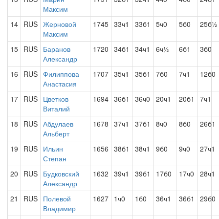
Максим
14
RUS
Жерновой
1745
33ч1
33б1
5ч0
5б0
25б½
Максим
15
RUS
Баранов
1720
34б1
34ч1
6ч½
6б1
3б0
Александр
16
RUS
Филиппова
1707
35ч1
35б1
7б0
7ч1
12б0
Анастасия
17
RUS
Цветков
1694
36б1
36ч0
20ч1
20б1
7ч1
Виталий
18
RUS
Абдулаев
1678
37ч1
37б1
8ч0
8б0
26б1
Альберт
19
RUS
Ильин
1656
38б1
38ч1
9б0
9ч0
27ч1
Степан
20
RUS
Будковский
1632
39ч1
39б1
17б0
17ч0
28ч1
Александр
21
RUS
Полевой
1627
1ч0
1б0
36ч1
36б1
29б0
Владимир