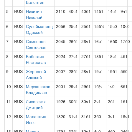
Валентин
5
RUS
Никитин
2110
40ч1
40б1
14б1
14ч1
9ч1
Николай
6
RUS
Сулейманянц
2056
25ч1
25б1
15б½
15ч0
10ч0
Одиссей
7
RUS
Самсонов
2045
26б1
26ч1
16ч1
16б0
17б0
Святослав
8
RUS
Бобовкин
2024
27ч1
27б1
18б1
18ч1
4б1
Ростислав
9
RUS
Жерновой
2007
28б1
28ч1
19ч1
19б1
5б0
Алексей
10
RUS
Мерзанюков
2001
29ч1
29б1
1б½
1ч0
6б1
Владислав
11
RUS
Лиховских
1926
30б1
30ч1
2ч1
2б1
1б1
Дмитрий
12
RUS
Малашкин
1820
31ч1
31б1
3б0
3ч1
16ч1
Илья
13
RUS
Марин
1791
32б1
32ч1
4ч0
4б0
24б1