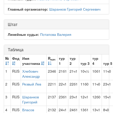
Главный организатор:
Шаранков Григорий Сергеевич
Штат
Линейные судьи:
Потапова Валерия
Таблица
№
Фед
Имя
R
тур
тур
тур
нач
участника
1
2
тур 3
4
тур 5
1
RUS
Хлебович
2346
21б1
21ч1
10ч½
10б1
11ч0
Александр
2
RUS
Резвый Лев
2211
22ч1
22б1
11б0
11ч0
23ч1
3
RUS
Шаранков
2137
23б1
23ч1
12ч1
12б0
15ч1
Григорий
4
RUS
Власов
2132
24ч1
24б1
13б1
13ч1
8ч0