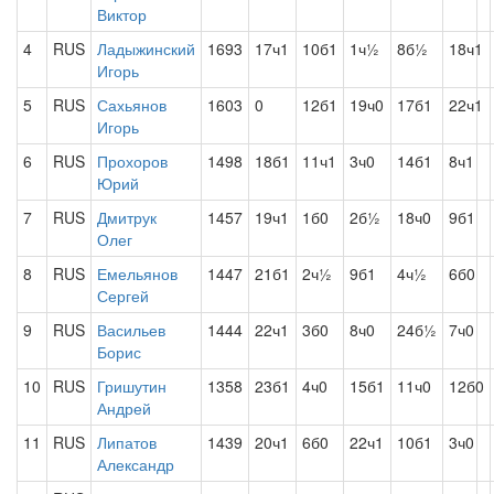
Виктор
4
RUS
Ладыжинский
1693
17ч1
10б1
1ч½
8б½
18ч1
Игорь
5
RUS
Сахьянов
1603
0
12б1
19ч0
17б1
22ч1
Игорь
6
RUS
Прохоров
1498
18б1
11ч1
3ч0
14б1
8ч1
Юрий
7
RUS
Дмитрук
1457
19ч1
1б0
2б½
18ч0
9б1
Олег
8
RUS
Емельянов
1447
21б1
2ч½
9б1
4ч½
6б0
Сергей
9
RUS
Васильев
1444
22ч1
3б0
8ч0
24б½
7ч0
Борис
10
RUS
Гришутин
1358
23б1
4ч0
15б1
11ч0
12б0
Андрей
11
RUS
Липатов
1439
20ч1
6б0
22ч1
10б1
3ч0
Александр