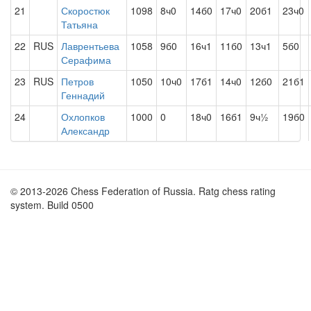
21
Скоростюк
1098
8ч0
14б0
17ч0
20б1
23ч0
Татьяна
22
RUS
Лаврентьева
1058
9б0
16ч1
11б0
13ч1
5б0
Серафима
23
RUS
Петров
1050
10ч0
17б1
14ч0
12б0
21б1
Геннадий
24
Охлопков
1000
0
18ч0
16б1
9ч½
19б0
Александр
© 2013-2026 Chess Federation of Russia. Ratg chess rating
system. Build 0500