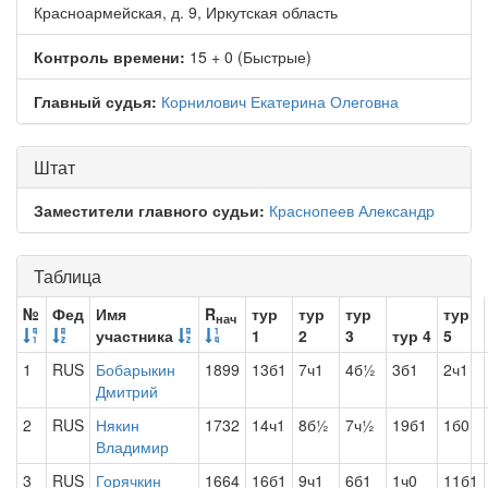
Красноармейская, д. 9, Иркутская область
Контроль времени:
15 + 0 (Быстрые)
Главный судья:
Корнилович Екатерина Олеговна
Штат
Заместители главного судьи:
Краснопеев Александр
Таблица
№
Фед
Имя
R
тур
тур
тур
тур
нач
участника
1
2
3
тур 4
5
1
RUS
Бобарыкин
1899
13б1
7ч1
4б½
3б1
2ч1
Дмитрий
2
RUS
Някин
1732
14ч1
8б½
7ч½
19б1
1б0
Владимир
3
RUS
Горячкин
1664
16б1
9ч1
6б1
1ч0
11б1