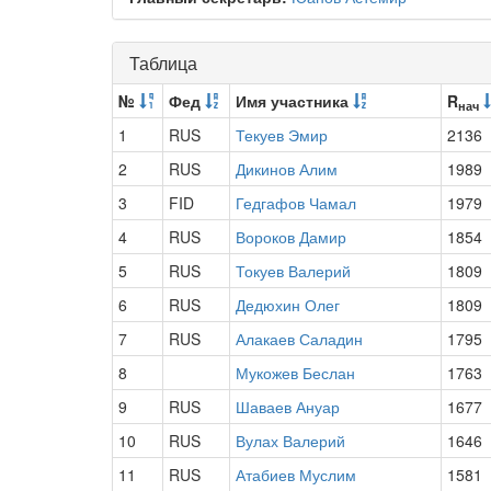
Таблица
№
Фед
Имя участника
R
нач
1
RUS
Текуев Эмир
2136
2
RUS
Дикинов Алим
1989
3
FID
Гедгафов Чамал
1979
4
RUS
Вороков Дамир
1854
5
RUS
Токуев Валерий
1809
6
RUS
Дедюхин Олег
1809
7
RUS
Алакаев Саладин
1795
8
Мукожев Беслан
1763
9
RUS
Шаваев Ануар
1677
10
RUS
Вулах Валерий
1646
11
RUS
Атабиев Муслим
1581