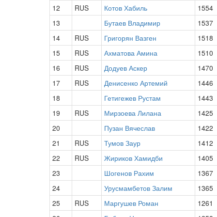
12
RUS
Котов Хабиль
1554
13
Бутаев Владимир
1537
14
RUS
Григорян Вазген
1518
15
RUS
Ахматова Амина
1510
16
RUS
Додуев Аскер
1470
17
RUS
Денисенко Артемий
1446
18
Гетигежев Рустам
1443
19
RUS
Мирзоева Лилана
1425
20
Пузан Вячеслав
1422
21
RUS
Тумов Заур
1412
22
RUS
Жириков Хамидби
1405
23
Шогенов Рахим
1367
24
Урусмамбетов Залим
1365
25
RUS
Маргушев Роман
1261