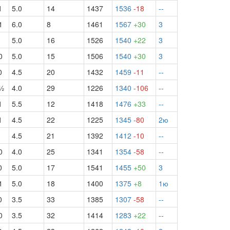
1
5.0
14
1437
1536
-18
--
1
6.0
8
1461
1567
+30
3
5.0
16
1526
1540
+22
3
0
5.0
15
1506
1540
+30
3
0
4.5
20
1432
1459
-11
--
½
4.0
29
1226
1340
-106
--
1
5.5
12
1418
1476
+33
--
1
4.5
22
1225
1345
-80
2ю
4.5
21
1392
1412
-10
--
0
4.0
25
1341
1354
-58
--
0
5.0
17
1541
1455
+50
3
1
5.0
18
1400
1375
+8
1ю
0
3.5
33
1385
1307
-58
--
0
3.5
32
1414
1283
+22
--