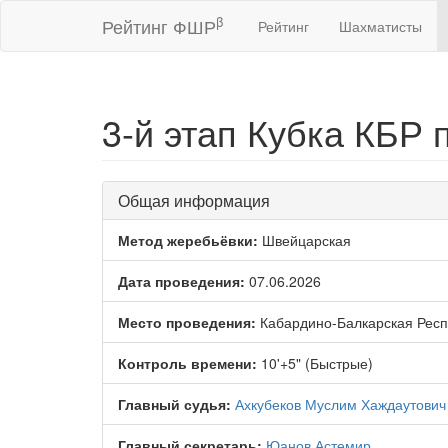
β
Рейтинг ФШР
Рейтинг
Шахматисты
3-й этап Кубка КБР
Общая информация
Метод жеребьёвки:
Швейцарская
Дата проведения:
07.06.2026
Место проведения:
Кабардино-Балкарская Респ
Контроль времени:
10'+5" (Быстрые)
Главный судья:
Ахкубеков Муслим Хаждаутович
Главный секретарь:
Юанов Астемир