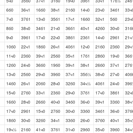
5ч0
35б0
37ч1
31б0
19ч0
39б1
33ч1
17б½
24б
6б0
36ч1
16б0
38ч1
21б0
14ч0
23ч0
34б1
33ч
7ч0
37б1
13ч0
35б1
17ч1
16б0
32ч1
5б0
23ч
8б0
38ч0
34б1
21ч0
36б1
40ч1
42б0
30ч0
31б
9ч0
39б1
17ч0
22ч0
38б1
23б1
14ч0
29б1
21ч
10б0
22ч1
18б0
26ч1
40б1
12ч0
21б0
23б0
29ч
11ч0
23б0
39ч1
25б0
35ч1
17б1
28б0
19ч0
36б
12б0
24ч0
36б0
19б0
39ч1
38ч1
26б0
37ч1
27б
13ч0
25б0
29ч0
39б0
37ч1
35б½
38ч0
27ч0
40б
14б0
26ч1
20б0
28ч0
32б0
34ч½
40б1
24ч0
39б
15ч0
27б0
33ч1
23б0
29ч0
37б1
17ч0
38б1
32ч
16б0
28ч0
26б0
40ч0
34б0
36ч0
39ч1
33б0
38ч
17ч0
29б1
15ч0
27б0
30ч0
33б0
34б1
36ч0
37б
18б0
30ч0
32б0
34ч1
33б0
26ч0
37б0
40ч1
35ч
19ч½
21б0
41ч0
37б1
31ч0
29б0
35ч0
39б0
34ч