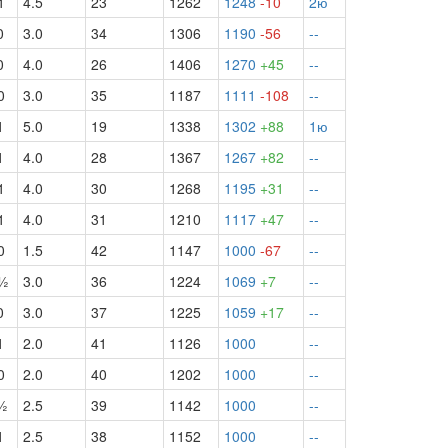
1
4.5
23
1262
1248
-10
2ю
0
3.0
34
1306
1190
-56
--
0
4.0
26
1406
1270
+45
--
0
3.0
35
1187
1111
-108
--
1
5.0
19
1338
1302
+88
1ю
1
4.0
28
1367
1267
+82
--
1
4.0
30
1268
1195
+31
--
1
4.0
31
1210
1117
+47
--
0
1.5
42
1147
1000
-67
--
½
3.0
36
1224
1069
+7
--
0
3.0
37
1225
1059
+17
--
1
2.0
41
1126
1000
--
0
2.0
40
1202
1000
--
½
2.5
39
1142
1000
--
1
2.5
38
1152
1000
--