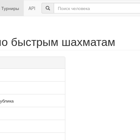
Турниры
API
 по быстрым шахматам
ублика