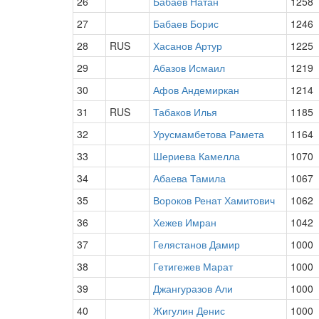
26
Бабаев Натан
1258
27
Бабаев Борис
1246
28
RUS
Хасанов Артур
1225
29
Абазов Исмаил
1219
30
Афов Андемиркан
1214
31
RUS
Табаков Илья
1185
32
Урусмамбетова Рамета
1164
33
Шериева Камелла
1070
34
Абаева Тамила
1067
35
Вороков Ренат Хамитович
1062
36
Хежев Имран
1042
37
Гелястанов Дамир
1000
38
Гетигежев Марат
1000
39
Джангуразов Али
1000
40
Жигулин Денис
1000