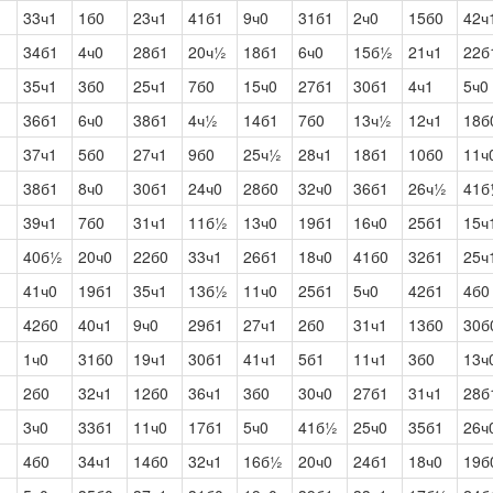
33ч1
1б0
23ч1
41б1
9ч0
31б1
2ч0
15б0
42ч
34б1
4ч0
28б1
20ч½
18б1
6ч0
15б½
21ч1
22б
35ч1
3б0
25ч1
7б0
15ч0
27б1
30б1
4ч1
5ч0
36б1
6ч0
38б1
4ч½
14б1
7б0
13ч½
12ч1
18б
37ч1
5б0
27ч1
9б0
25ч½
28ч1
18б1
10б0
11ч
38б1
8ч0
30б1
24ч0
28б0
32ч0
36б1
26ч½
41б
39ч1
7б0
31ч1
11б½
13ч0
19б1
16ч0
25б1
15ч
40б½
20ч0
22б0
33ч1
26б1
18ч0
41б0
32б1
25ч
41ч0
19б1
35ч1
13б½
11ч0
25б1
5ч0
42б1
4б0
42б0
40ч1
9ч0
29б1
27ч1
2б0
31ч1
13б0
30б
1ч0
31б0
19ч1
30б1
41ч1
5б1
11ч1
3б0
13ч
2б0
32ч1
12б0
36ч1
3б0
30ч0
27б1
31ч1
28б
3ч0
33б1
11ч0
17б1
5ч0
41б½
25ч0
35б1
26ч
4б0
34ч1
14б0
32ч1
16б½
20ч0
24б1
18ч0
19б