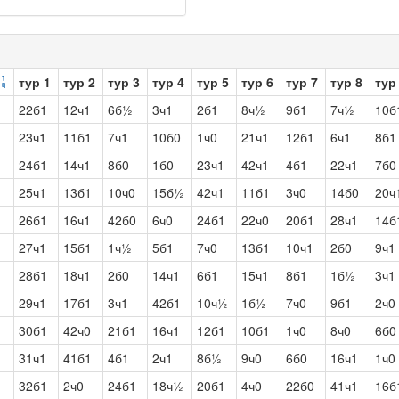
тур 1
тур 2
тур 3
тур 4
тур 5
тур 6
тур 7
тур 8
тур
22б1
12ч1
6б½
3ч1
2б1
8ч½
9б1
7ч½
10б
23ч1
11б1
7ч1
10б0
1ч0
21ч1
12б1
6ч1
8б1
24б1
14ч1
8б0
1б0
23ч1
42ч1
4б1
22ч1
7б0
25ч1
13б1
10ч0
15б½
42ч1
11б1
3ч0
14б0
20ч
26б1
16ч1
42б0
6ч0
24б1
22ч0
20б1
28ч1
14б
27ч1
15б1
1ч½
5б1
7ч0
13б1
10ч1
2б0
9ч1
28б1
18ч1
2б0
14ч1
6б1
15ч1
8б1
1б½
3ч1
29ч1
17б1
3ч1
42б1
10ч½
1б½
7ч0
9б1
2ч0
30б1
42ч0
21б1
16ч1
12б1
10б1
1ч0
8ч0
6б0
31ч1
41б1
4б1
2ч1
8б½
9ч0
6б0
16ч1
1ч0
32б1
2ч0
24б1
18ч½
20б1
4ч0
22б0
41ч1
16б