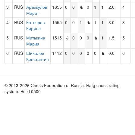
3
RUS
Арзыкулов
1655
0
0
♞
0
1
1
2.0
4
Марат
4
RUS
Котляров
1555
0
0
1
♞
1
1
3.0
3
Кирилл
5
RUS
Митькина
1515
½
0
0
0
♞
1
1.5
5
Мария
6
RUS
Шихалёв
1412
0
0
0
0
0
♞
0.0
6
Константин
© 2013-2026 Chess Federation of Russia. Ratg chess rating
system. Build 0500