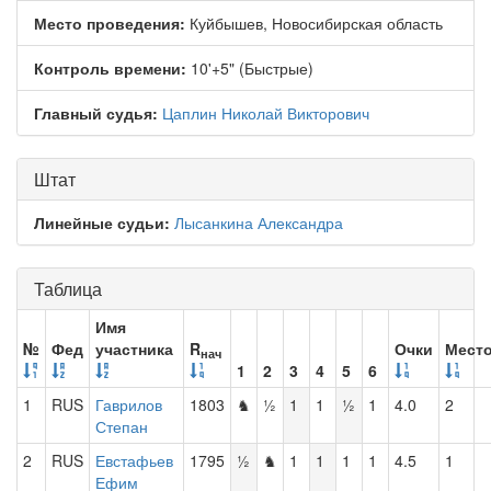
Место проведения:
Куйбышев, Новосибирская область
Контроль времени:
10'+5" (Быстрые)
Главный судья:
Цаплин Николай Викторович
Штат
Линейные судьи:
Лысанкина Александра
Таблица
Имя
№
Фед
участника
R
Очки
Мест
нач
1
2
3
4
5
6
1
RUS
Гаврилов
1803
♞
½
1
1
½
1
4.0
2
Степан
2
RUS
Евстафьев
1795
½
♞
1
1
1
1
4.5
1
Ефим