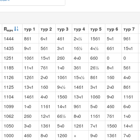
R
тур 1
тур 2
тур 3
тур 4
тур 5
тур 6
тур 7
нач
1444
8б1
6ч1
4б1
2ч½
15б1
5ч1
9б1
1435
9ч1
5б1
3ч1
1б½
4ч½
6б1
15ч1
1251
10б1
15ч1
2б0
4ч0
6б0
0
0
1185
11ч1
7б1
1ч0
3б1
2б½
8ч1
5б1
1126
12б1
2ч0
10б1
15ч½
8б1
1б0
4ч0
1125
13ч1
1б0
9ч½
14б1
3ч1
2ч0
8б1
1104
14б1
4ч0
15б0
13ч1
10б0
9ч0
11б1
1099
1ч0
11б1
14ч1
9б1
5ч0
4б0
6ч0
1062
2б0
12ч1
6б½
8ч0
11б1
7б1
1ч0
1050
3ч0
13б1
5ч0
12б1
7ч1
15б0
14ч1
1000
4б0
8ч0
12б0
+
9ч0
13б1
7ч0