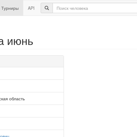
Турниры
API
а июнь
кая область
ович