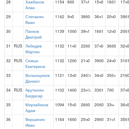
28
Хажбанов
1154
8б0
37ч1
15ч0
16б1
17ч
Алан
29
Степанян
1142
9ч0
38б0
36ч1
20ч0
39б
Ваан
30
Панков
1139
10б0
39ч1
16б1
12ч0
20б
Дмитрий
31
RUS
Лебедев
1132
11ч0
22б0
37ч0
36б0
32ч
Мартин
32
RUS
Семык
1132
12б0
21ч0
39б0
24ч0
31б
Екатерина
33
Волынщиков
1121
13ч0
24б½
34ч0
35б+
21б
Даниил
34
RUS
Арутюнян
1102
14б0
23ч½
33б1
7б0
37ч
Багдасар
35
Мирзабеков
1094
15ч0
26б0
20б0
33ч-
36ч
Адам
36
Вершинин
1164
16б0
25ч0
29б0
31ч1
35б
Иван