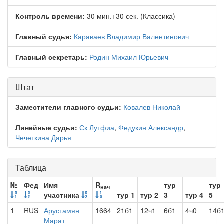
Контроль времени:
30 мин.+30 сек. (Классика)
Главный судья:
Караваев Владимир Валентинович
Главный секретарь:
Родин Михаил Юрьевич
Штат
Заместители главного судьи:
Ковалев Николай
Линейные судьи:
Ск Лутфиа
,
Федукин Александр
,
Чечеткина Дарья
Таблица
№
Фед
Имя
R
тур
тур
нач
участника
тур 1
тур 2
3
тур 4
5
1
RUS
Арустамян
1664
21б1
12ч1
6б1
4ч0
14б
Марат