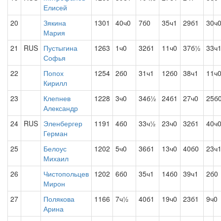
Елисей
20
Зякина
1301
40ч0
7б0
35ч1
29б1
30ч
Мария
21
RUS
Пустыгина
1263
1ч0
32б1
11ч0
37б½
33ч
Софья
22
Попох
1254
2б0
31ч1
12б0
38ч1
11ч
Кирилл
23
Клепнев
1228
3ч0
34б½
24б1
27ч0
25б
Александр
24
RUS
Эленбергер
1191
4б0
33ч½
23ч0
32б1
40ч
Герман
25
Белоус
1202
5ч0
36б1
13ч0
40б0
23ч
Михаил
26
Чистопольцев
1202
6б0
35ч1
14б0
39ч1
2б0
Мирон
27
Полякова
1166
7ч½
40б1
19ч0
23б1
9ч0
Арина