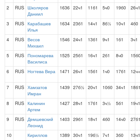
2
RUS
Школяров
1636
22ч1
11б1
5ч0
19б0
26ч
Даниил
3
RUS
Карабашев
1634
23б1
14ч1
8б½
10ч1
4б0
Илья
4
RUS
Весов
1546
24ч1
13б1
9ч1
1б1
3ч1
Михаил
5
RUS
Пономарева
1525
25б1
16ч1
2б1
8ч0
15б
Василиса
6
RUS
Ногтева Вера
1471
26ч1
15б1
1ч0
17б1
12ч
7
RUS
Хамзатов
1439
27б½
20ч1
10б0
34ч1
18б
Имран
8
RUS
Калинин
1427
28ч1
17б1
3ч½
5б1
19ч
Артем
9
RUS
Демшевский
1403
29б1
18ч1
4б0
14ч0
27б
Леонид
10
Кириллов
1389
30ч1
19б½
7ч1
3б0
13ч