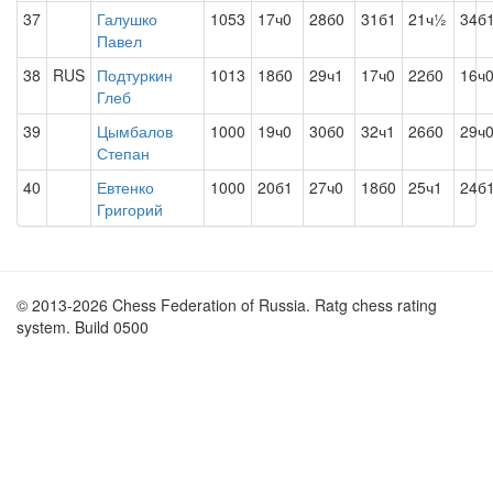
37
Галушко
1053
17ч0
28б0
31б1
21ч½
34б
Павел
38
RUS
Подтуркин
1013
18б0
29ч1
17ч0
22б0
16ч
Глеб
39
Цымбалов
1000
19ч0
30б0
32ч1
26б0
29ч
Степан
40
Евтенко
1000
20б1
27ч0
18б0
25ч1
24б
Григорий
© 2013-2026 Chess Federation of Russia. Ratg chess rating
system. Build 0500