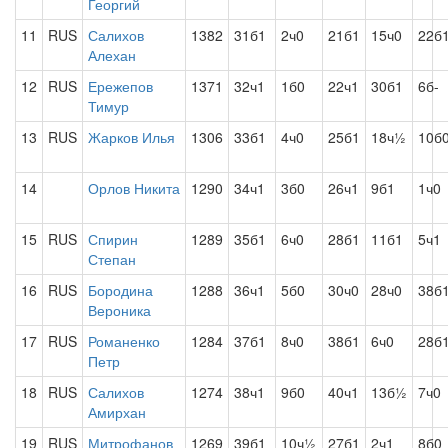
Георгий
11
RUS
Салихов
1382
31б1
2ч0
21б1
15ч0
22б
Алехан
12
RUS
Ережепов
1371
32ч1
1б0
22ч1
30б1
6б-
Тимур
13
RUS
Жарков Илья
1306
33б1
4ч0
25б1
18ч½
10б
14
Орлов Никита
1290
34ч1
3б0
26ч1
9б1
1ч0
15
RUS
Спирин
1289
35б1
6ч0
28б1
11б1
5ч1
Степан
16
RUS
Бородина
1288
36ч1
5б0
30ч0
28ч0
38б
Вероника
17
RUS
Романенко
1284
37б1
8ч0
38б1
6ч0
28б
Петр
18
RUS
Салихов
1274
38ч1
9б0
40ч1
13б½
7ч0
Амирхан
19
RUS
Митрофанов
1269
39б1
10ч½
27б1
2ч1
8б0