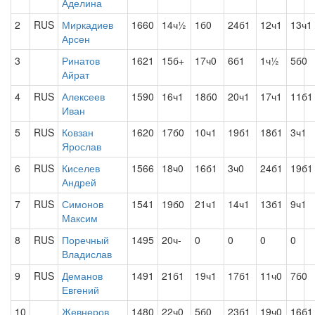
Аделина
2
RUS
Миркадиев
1660
14ч½
1б0
24б1
12ч1
13ч1
Арсен
3
Ринатов
1621
15б+
17ч0
6б1
1ч½
5б0
Айрат
4
RUS
Алексеев
1590
16ч1
18б0
20ч1
17ч1
11б1
Иван
5
RUS
Ковзан
1620
17б0
10ч1
19б1
18б1
3ч1
Ярослав
6
RUS
Киселев
1566
18ч0
16б1
3ч0
24б1
19б1
Андрей
7
RUS
Симонов
1541
19б0
21ч1
14ч1
13б1
9ч1
Максим
8
RUS
Поречный
1495
20ч-
0
0
0
0
Владислав
9
RUS
Деманов
1491
21б1
19ч1
17б1
11ч0
7б0
Евгений
10
Жевнеров
1480
22ч0
5б0
23б1
19ч0
16б1