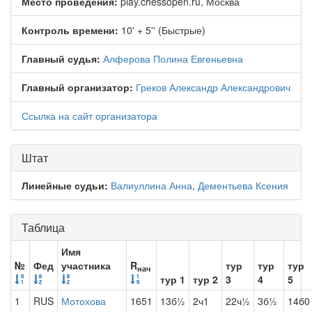
Место проведения:
play.chessopen.ru, Москва
Контроль времени:
10' + 5'' (Быстрые)
Главный судья:
Алферова Полина Евгеньевна
Главный организатор:
Греков Александр Александрович
Ссылка на сайт организатора
Штат
Линейные судьи:
Валиуллина Анна
,
Дементьева Ксения
Таблица
Имя
№
Фед
участника
R
тур
тур
тур
нач
тур 1
тур 2
3
4
5
1
RUS
Мотохова
1651
13б½
2ч1
22ч½
3б½
14б0