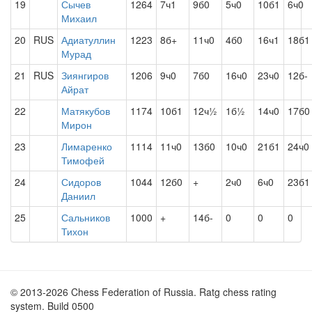
19
Сычев
1264
7ч1
9б0
5ч0
10б1
6ч0
Михаил
20
RUS
Адиатуллин
1223
8б+
11ч0
4б0
16ч1
18б1
Мурад
21
RUS
Зиянгиров
1206
9ч0
7б0
16ч0
23ч0
12б-
Айрат
22
Матякубов
1174
10б1
12ч½
1б½
14ч0
17б0
Мирон
23
Лимаренко
1114
11ч0
13б0
10ч0
21б1
24ч0
Тимофей
24
Сидоров
1044
12б0
+
2ч0
6ч0
23б1
Даниил
25
Сальников
1000
+
14б-
0
0
0
Тихон
© 2013-2026 Chess Federation of Russia. Ratg chess rating
system. Build 0500