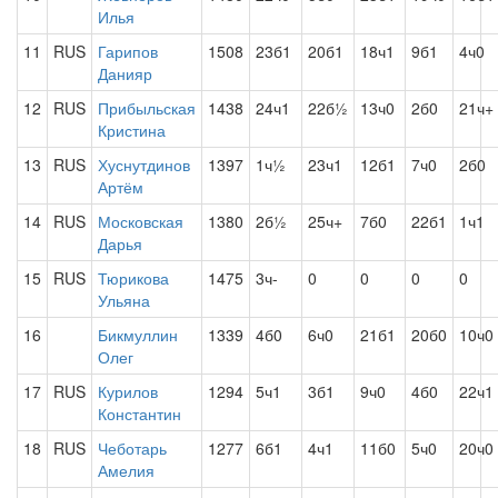
Илья
11
RUS
Гарипов
1508
23б1
20б1
18ч1
9б1
4ч0
Данияр
12
RUS
Прибыльская
1438
24ч1
22б½
13ч0
2б0
21ч+
Кристина
13
RUS
Хуснутдинов
1397
1ч½
23ч1
12б1
7ч0
2б0
Артём
14
RUS
Московская
1380
2б½
25ч+
7б0
22б1
1ч1
Дарья
15
RUS
Тюрикова
1475
3ч-
0
0
0
0
Ульяна
16
Бикмуллин
1339
4б0
6ч0
21б1
20б0
10ч0
Олег
17
RUS
Курилов
1294
5ч1
3б1
9ч0
4б0
22ч1
Константин
18
RUS
Чеботарь
1277
6б1
4ч1
11б0
5ч0
20ч0
Амелия