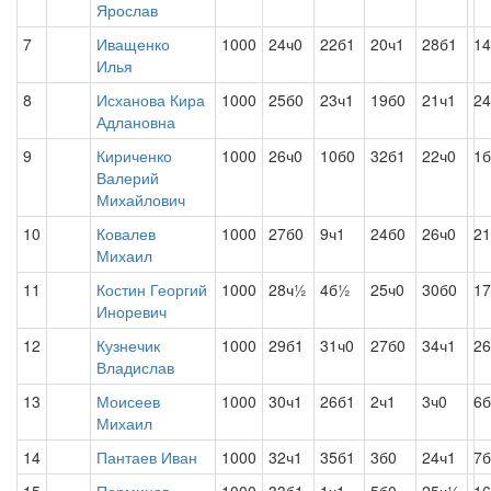
Ярослав
7
Иващенко
1000
24ч0
22б1
20ч1
28б1
14
Илья
8
Исханова Кира
1000
25б0
23ч1
19б0
21ч1
24
Адлановна
9
Кириченко
1000
26ч0
10б0
32б1
22ч0
1б
Валерий
Михайлович
10
Ковалев
1000
27б0
9ч1
24б0
26ч0
21
Михаил
11
Костин Георгий
1000
28ч½
4б½
25ч0
30б0
17
Иноревич
12
Кузнечик
1000
29б1
31ч0
27б0
34ч1
26
Владислав
13
Моисеев
1000
30ч1
26б1
2ч1
3ч0
6б
Михаил
14
Пантаев Иван
1000
32ч1
35б1
3б0
24ч1
7б