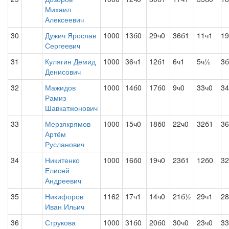
Михаил
Алексеевич
30
Дужич Ярослав
1000
13б0
29ч0
36б1
11ч1
1
Сергеевич
31
Кулягин Демид
1000
36ч1
12б1
6ч1
5ч½
3б
Денисович
32
Мажидов
1000
14б0
17б0
9ч0
33ч0
34
Рамиз
Шавкатжонович
33
Мерзякрямов
1000
15ч0
18б0
22ч0
32б1
36
Артём
Русланович
34
Никитенко
1000
16б0
19ч0
23б1
12б0
32
Елисей
Андреевич
35
Никифоров
1162
17ч1
14ч0
21б½
29ч1
28
Иван Ильич
36
Струкова
1000
31б0
20б0
30ч0
23ч0
33