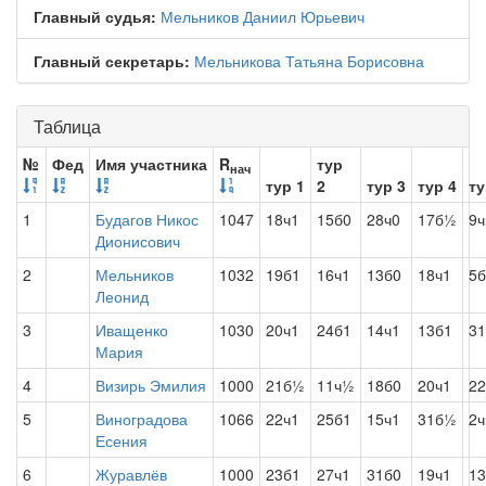
Главный судья:
Мельников Даниил Юрьевич
Главный секретарь:
Мельникова Татьяна Борисовна
Таблица
№
Фед
Имя участника
R
тур
нач
тур 1
2
тур 3
тур 4
ту
1
Будагов Никос
1047
18ч1
15б0
28ч0
17б½
9ч
Дионисович
2
Мельников
1032
19б1
16ч1
13б0
18ч1
5б
Леонид
3
Иващенко
1030
20ч1
24б1
14ч1
13б1
31
Мария
4
Визирь Эмилия
1000
21б½
11ч½
18б0
20ч1
22
5
Виноградова
1066
22ч1
25б1
15ч1
31б½
2ч
Есения
6
Журавлёв
1000
23б1
27ч1
31б0
19ч1
13