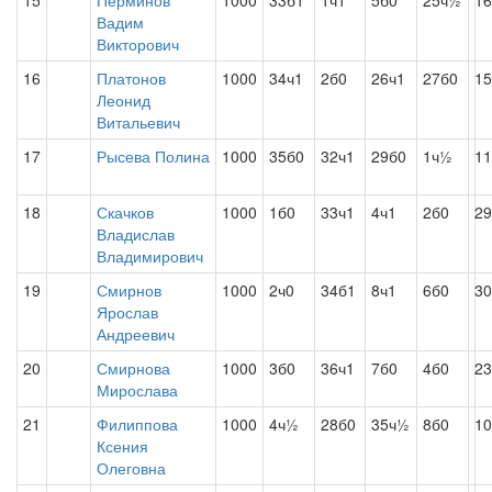
15
Перминов
1000
33б1
1ч1
5б0
25ч½
16
Вадим
Викторович
16
Платонов
1000
34ч1
2б0
26ч1
27б0
15
Леонид
Витальевич
17
Рысева Полина
1000
35б0
32ч1
29б0
1ч½
11
18
Скачков
1000
1б0
33ч1
4ч1
2б0
29
Владислав
Владимирович
19
Смирнов
1000
2ч0
34б1
8ч1
6б0
3
Ярослав
Андреевич
20
Смирнова
1000
3б0
36ч1
7б0
4б0
23
Мирослава
21
Филиппова
1000
4ч½
28б0
35ч½
8б0
10
Ксения
Олеговна