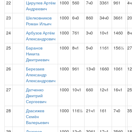
22
Цирулев Артём
1000
5б0
7ч0
33б1
9б1
4ч
Андреевич
23
Шелковников
1000
6ч0
8б0
34ч0
36б1
20
Роман Ильич
24
Арбузов Артём
1000
7б1
3ч0
10ч1
14б0
8ч
Александрович
25
Баранов
1000
8ч1
5ч0
11б1
15б½
27
Никита
Дмитриевич
26
Березаев
1000
9б1
13ч0
16б0
10б1
12
Александр
Александрович
27
Датченко
1000
10ч1
6б0
12ч1
16ч1
25
Дмитрий
Сергеевич
28
Дзасижев
1000
11б½
21ч1
1б1
7ч0
35
Семён
Валерьевич
29
Дозоров
1000
12ч0
30б1
17ч1
35б0
18