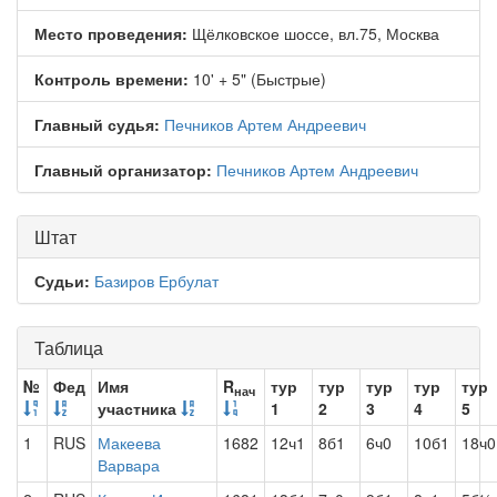
Место проведения:
Щёлковское шоссе, вл.75, Москва
Контроль времени:
10' + 5" (Быстрые)
Главный судья:
Печников Артем Андреевич
Главный организатор:
Печников Артем Андреевич
Штат
Судьи:
Базиров Ербулат
Таблица
№
Фед
Имя
R
тур
тур
тур
тур
тур
нач
участника
1
2
3
4
5
1
RUS
Макеева
1682
12ч1
8б1
6ч0
10б1
18ч0
Варвара