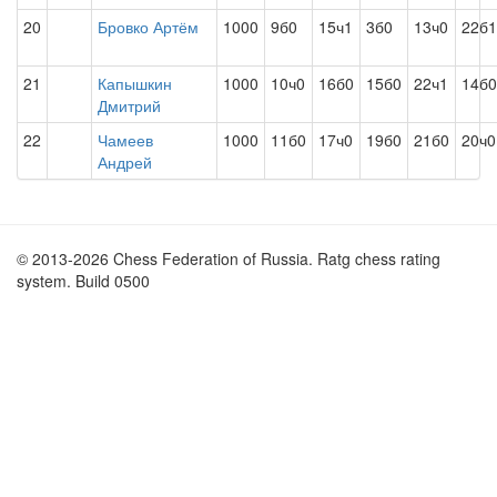
20
Бровко Артём
1000
9б0
15ч1
3б0
13ч0
22б1
21
Капышкин
1000
10ч0
16б0
15б0
22ч1
14б0
Дмитрий
22
Чамеев
1000
11б0
17ч0
19б0
21б0
20ч0
Андрей
© 2013-2026 Chess Federation of Russia. Ratg chess rating
system. Build 0500