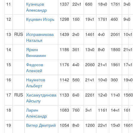
11
Кузнецов
1337
22ч1
6б0
18ч0
17б1
3ч0
Александр
12
Куцевич Игорь
1298
1б0
19ч1
17б1
4б0
9ч0
13
RUS
Исправникова
1439
2ч0
14б1
4ч0
20б1
10ч1
Наталья
14
Яркин
1186
3б1
13ч0
8ч0
18б0
21ч1
Вениамин
15
Федосов
1176
4ч0
20б0
21ч1
19б1
17ч1
Алексей
16
Науметов
1142
5б0
21ч1
10ч0
3б0
19ч0
Альберт
17
RUS
Хисамутдинова
1133
6ч0
22б1
12ч0
11ч0
15б0
Айсылу
18
Ларин
1083
7б0
3ч1
11б1
14ч1
1б1
Александр
19
Витер Дмитрий
1054
8ч0
12б0
22ч1
15ч0
16б1