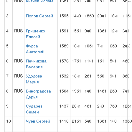
2
RUS
Китиев Ислам
1681
13б1
7ч0
9б1
8ч1
5б½
3
Попов Сергей
1595
14ч0
18б0
20ч1
16ч1
11б1
4
RUS
Грищенко
1591
15б1
9ч0
13б1
12ч1
6ч1
Елисей
5
Фурса
1589
16ч1
10б1
7ч1
6б0
2ч½
Анатолий
6
RUS
Печникова
1576
17б1
11ч1
1б1
5ч1
4б0
Валерия
7
RUS
Удодова
1532
18ч1
2б1
5б0
9ч1
8б0
Мария
8
RUS
Виноградова
1504
19б1
1ч0
14б1
2б0
7ч1
Дарья
9
Сударев
1437
20ч1
4б1
2ч0
7б0
12б1
Семён
10
Чуев Сергей
1410
21б1
5ч0
16б1
1ч0
13б0