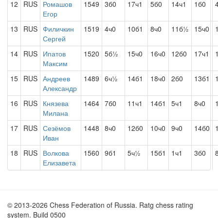
12
RUS
Ромашов
1549
3б0
17ч1
5б0
14ч1
1б0
Егор
13
RUS
Филичкин
1519
4ч0
10б1
8ч0
11б½
15ч0
Сергей
14
RUS
Ипатов
1520
5б½
15ч0
16ч0
12б0
17ч1
Максим
15
RUS
Андреев
1489
6ч½
14б1
18ч0
2б0
13б1
Александр
16
RUS
Князева
1464
7б0
11ч1
14б1
5ч1
8ч0
Милана
17
RUS
Сезёмов
1448
8ч0
12б0
10ч0
9ч0
14б0
Иван
18
RUS
Волкова
1560
9б1
5ч½
15б1
1ч1
3б0
Елизавета
© 2013-2026 Chess Federation of Russia. Ratg chess rating
system. Build 0500