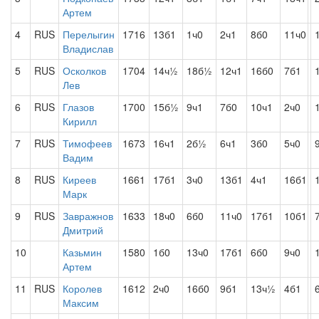
Артем
4
RUS
Перелыгин
1716
13б1
1ч0
2ч1
8б0
11ч0
Владислав
5
RUS
Осколков
1704
14ч½
18б½
12ч1
16б0
7б1
Лев
6
RUS
Глазов
1700
15б½
9ч1
7б0
10ч1
2ч0
Кирилл
7
RUS
Тимофеев
1673
16ч1
2б½
6ч1
3б0
5ч0
Вадим
8
RUS
Киреев
1661
17б1
3ч0
13б1
4ч1
16б1
Марк
9
RUS
Завражнов
1633
18ч0
6б0
11ч0
17б1
10б1
Дмитрий
10
Казьмин
1580
1б0
13ч0
17б1
6б0
9ч0
Артем
11
RUS
Королев
1612
2ч0
16б0
9б1
13ч½
4б1
Максим