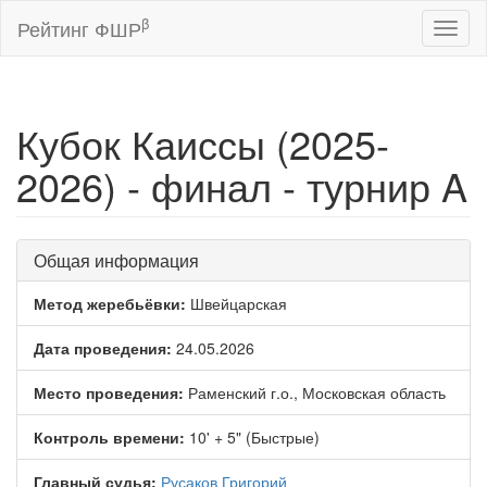
β
Рейтинг ФШР
Toggl
naviga
Кубок Каиссы (2025-
2026) - финал - турнир A
Общая информация
Метод жеребьёвки:
Швейцарская
Дата проведения:
24.05.2026
Место проведения:
Раменский г.о., Московская область
Контроль времени:
10' + 5" (Быстрые)
Главный судья:
Русаков Григорий