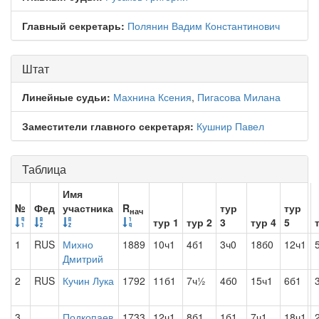
Главный секретарь:
Полянин Вадим Константинович
Штат
Линейные судьи:
Махнина Ксения
,
Пигасова Милана
Заместители главного секретаря:
Кушнир Павел
Таблица
Имя
№
Фед
участника
R
тур
тур
нач
тур 1
тур 2
3
тур 4
5
1
RUS
Михно
1889
10ч1
4б1
3ч0
18б0
12ч1
Дмитрий
2
RUS
Кучин Лука
1792
11б1
7ч½
4б0
15ч1
6б1
3
Подкопаев
1733
12ч1
8б1
1б1
7ч1
18ч1