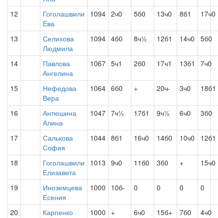
12
Гоголашвили
1094
2ч0
5б0
13ч0
8б1
17ч0
Ева
13
Селихова
1094
4б0
8ч½
12б1
14ч0
5б0
Людмила
14
Павлова
1067
5ч1
2б0
17ч1
13б1
7ч0
Ангелина
15
Нефедова
1064
6б0
+
20ч-
3ч0
18б1
Вера
16
Антюшина
1047
7ч½
17б1
9ч½
6ч0
3б0
Алина
17
Салькова
1044
8б1
16ч0
14б0
10ч0
12б1
София
18
Гоголашвили
1013
9ч0
11б0
3б0
+
15ч0
Елизавета
19
Иноземцева
1000
10б-
0
0
0
0
Есения
20
Карпенко
1000
+
6ч0
15б+
7б0
4ч0