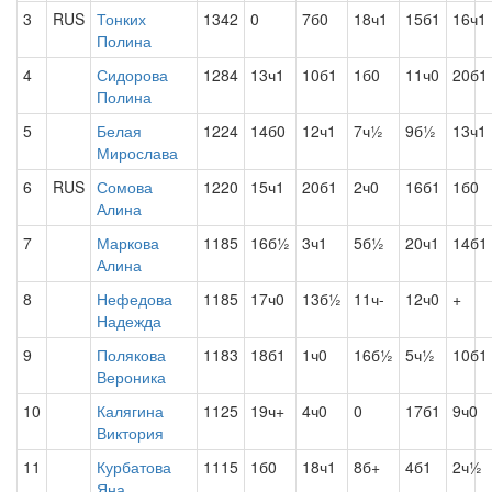
3
RUS
Тонких
1342
0
7б0
18ч1
15б1
16ч1
Полина
4
Сидорова
1284
13ч1
10б1
1б0
11ч0
20б1
Полина
5
Белая
1224
14б0
12ч1
7ч½
9б½
13ч1
Мирослава
6
RUS
Сомова
1220
15ч1
20б1
2ч0
16б1
1б0
Алина
7
Маркова
1185
16б½
3ч1
5б½
20ч1
14б1
Алина
8
Нефедова
1185
17ч0
13б½
11ч-
12ч0
+
Надежда
9
Полякова
1183
18б1
1ч0
16б½
5ч½
10б1
Вероника
10
Калягина
1125
19ч+
4ч0
0
17б1
9ч0
Виктория
11
Курбатова
1115
1б0
18ч1
8б+
4б1
2ч½
Яна