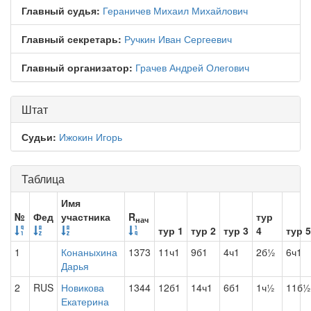
Главный судья:
Гераничев Михаил Михайлович
Главный секретарь:
Ручкин Иван Сергеевич
Главный организатор:
Грачев Андрей Олегович
Штат
Судьи:
Ижокин Игорь
Таблица
Имя
№
Фед
участника
R
тур
нач
тур 1
тур 2
тур 3
4
тур 5
1
Конаныхина
1373
11ч1
9б1
4ч1
2б½
6ч1
Дарья
2
RUS
Новикова
1344
12б1
14ч1
6б1
1ч½
11б½
Екатерина