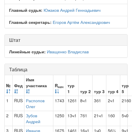
Главный судья:
Южаков Андрей Геннадьевич
Главный секретарь:
Егоров Артём Александрович
Штат
Линейные судьи:
Иващенко Владислав
Таблица
Имя
№
Фед
участника
R
тур
тур
нач
1
тур 2
тур 3
тур 4
5
1
RUS
Распопов
1743
12б1
8ч1
3б1
2ч1
21б0
Олег
2
RUS
Зубов
1250
13ч1
7б1
21ч1
1б0
5ч0
Андрей
3
RUS
Иванов
1675
14б1
16ч1
1ч0
5б½
9ч1