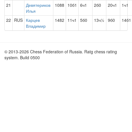
21
Девятериков
1088
10б1
6ч1
2б0
20ч1
1ч1
Илья
22
RUS
Карцев
1482
11ч1
5б0
13ч½
9б0
14б1
Владимир
© 2013-2026 Chess Federation of Russia. Ratg chess rating
system. Build 0500