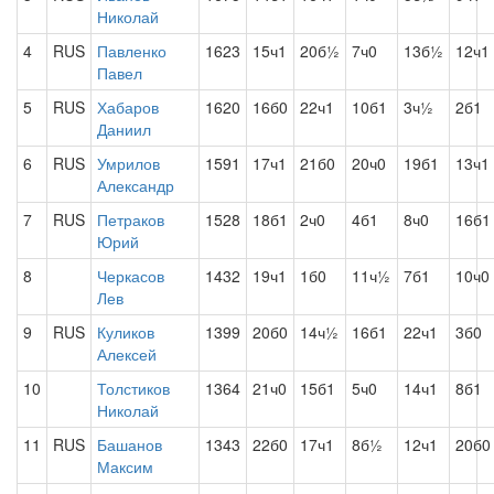
Николай
4
RUS
Павленко
1623
15ч1
20б½
7ч0
13б½
12ч1
Павел
5
RUS
Хабаров
1620
16б0
22ч1
10б1
3ч½
2б1
Даниил
6
RUS
Умрилов
1591
17ч1
21б0
20ч0
19б1
13ч1
Александр
7
RUS
Петраков
1528
18б1
2ч0
4б1
8ч0
16б1
Юрий
8
Черкасов
1432
19ч1
1б0
11ч½
7б1
10ч0
Лев
9
RUS
Куликов
1399
20б0
14ч½
16б1
22ч1
3б0
Алексей
10
Толстиков
1364
21ч0
15б1
5ч0
14ч1
8б1
Николай
11
RUS
Башанов
1343
22б0
17ч1
8б½
12ч1
20б0
Максим