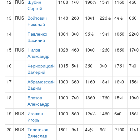
12
RUS
Шубин
1188
1ч0
19б½
15ч1
11б0
4б0
Сергей
13
RUS
Войтович
1148
2б0
18ч1
22б½
4ч½
6б0
Николай
14
Павленко
1084
3ч0
9б½
19ч1
10б0
22ч0
Василий
15
RUS
Нилов
1028
4б0
10ч0
12б0
18б0
17ч0
Александр
16
Чернорицкий
1015
5ч1
3б0
9ч0
17б1
7ч0
Валерий
17
Абрамовский
1000
6б0
11б0
18ч1
16ч0
15б1
Вадим
18
Елезов
1000
7ч0
13б0
17б0
15ч1
19ч0
Александр
19
RUS
Игошин
1000
8б0
12ч½
14б0
6ч0
18б1
Игорь
20
RUS
Толстиков
1801
9ч1
4ч½
6б1
21б0
11ч1
Вячеслав