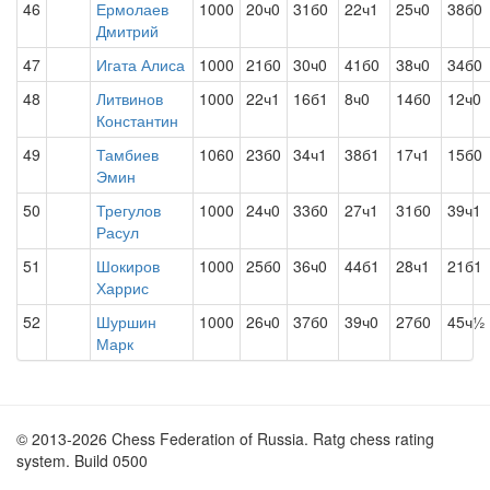
46
Ермолаев
1000
20ч0
31б0
22ч1
25ч0
38б0
Дмитрий
47
Игата Алиса
1000
21б0
30ч0
41б0
38ч0
34б0
48
Литвинов
1000
22ч1
16б1
8ч0
14б0
12ч0
Константин
49
Тамбиев
1060
23б0
34ч1
38б1
17ч1
15б0
Эмин
50
Трегулов
1000
24ч0
33б0
27ч1
31б0
39ч1
Расул
51
Шокиров
1000
25б0
36ч0
44б1
28ч1
21б1
Харрис
52
Шуршин
1000
26ч0
37б0
39ч0
27б0
45ч½
Марк
© 2013-2026 Chess Federation of Russia. Ratg chess rating
system. Build 0500