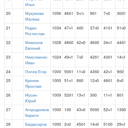
Илья
20
Мукумова
1056
46б1
5ч½
9б1
7ч0
30б1
Малика
21
Родин
1034
47ч1
4б0
37ч0
41б1
51ч0
Ростислав
22
Мамонов
1028
48б0
42ч0
46б0
34ч1
44б1
Евгений
23
Николаенко
1024
49ч1
7ч0
42б1
43б1
14ч1
Иван
24
Попов Егор
1000
50б1
11ч0
43б0
42ч1
9б0
25
Кренев
1000
51ч1
8б0
12ч0
46б1
6ч0
Ярослав
26
Мусин
1009
52б1
13ч1
3б0
11ч1
8б1
Юрий
27
Агородников
1000
1б0
43ч0
50б0
52ч1
13б0
Кирилл
28
Багдасаров
1000
2ч0
45б1
14ч0
51б0
29ч1