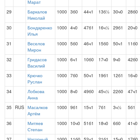
Марат
29
Баркалов
1000
3б0
44ч1
13б½
30ч0
28б0
Николай
30
Бондаренко
1000
4ч0
47б1
16ч½
29б1
20ч0
Илья
31
Веселов
1000
5б0
46ч1
15б0
50ч1
11б0
Мирон
32
Гридасов
1000
6ч1
10б0
17ч0
9ч0
42б0
Василий
33
Крючко
1000
7б0
50ч1
19б1
12б1
16ч0
Руслан
34
Лобкова
1000
8ч0
49б0
45ч½
22б0
47ч1
Анна
35
RUS
Масалков
1000
9б1
15ч1
7б1
3ч½
5б1
Артём
36
Митяев
1000
10ч0
51б1
18ч0
6б0
41ч0
Степан
37
Нагорный
1000
11б0
52ч1
21б1
15ч0
17б0