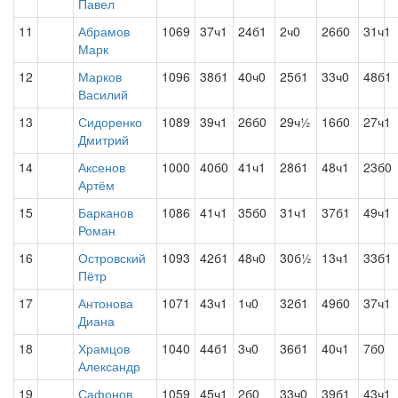
Павел
11
Абрамов
1069
37ч1
24б1
2ч0
26б0
31ч1
Марк
12
Марков
1096
38б1
40ч0
25б1
33ч0
48б1
Василий
13
Сидоренко
1089
39ч1
26б0
29ч½
16б0
27ч1
Дмитрий
14
Аксенов
1000
40б0
41ч1
28б1
48ч1
23б0
Артём
15
Барканов
1086
41ч1
35б0
31ч1
37б1
49ч1
Роман
16
Островский
1093
42б1
48ч0
30б½
13ч1
33б1
Пётр
17
Антонова
1071
43ч1
1ч0
32б1
49б0
37ч1
Диана
18
Храмцов
1040
44б1
3ч0
36б1
40ч1
7б0
Александр
19
Сафонов
1059
45ч1
2б0
33ч0
39б1
43ч1