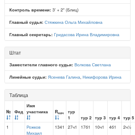
Контроль времени:
3' + 2" (Блиц)
Главный судья:
Стяжкина Ольга Михайловна
Главный секретарь:
Гридасова Ирина Владимировна
Штат
Заместители главного судьи:
Волкова Светлана
Линейные судьи:
Ясенева Галина
,
Никифорова Ирина
Таблица
Имя
№
Фед
участника
R
тур
нач
1
тур 2
тур 3
тур 4
тур 5
1
Рожков
1341
27ч1
17б1
10ч1
4б1
2ч½
Михаил