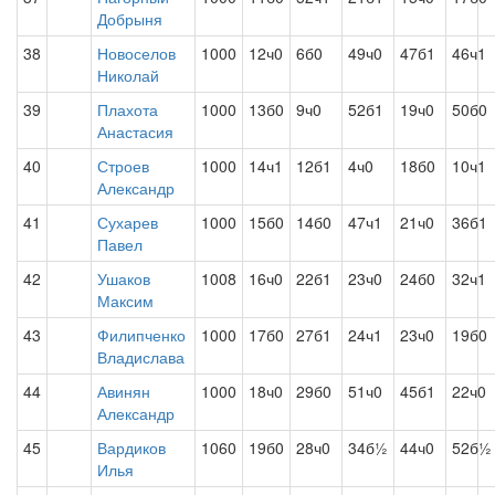
Добрыня
38
Новоселов
1000
12ч0
6б0
49ч0
47б1
46ч1
Николай
39
Плахота
1000
13б0
9ч0
52б1
19ч0
50б0
Анастасия
40
Строев
1000
14ч1
12б1
4ч0
18б0
10ч1
Александр
41
Сухарев
1000
15б0
14б0
47ч1
21ч0
36б1
Павел
42
Ушаков
1008
16ч0
22б1
23ч0
24б0
32ч1
Максим
43
Филипченко
1000
17б0
27б1
24ч1
23ч0
19б0
Владислава
44
Авинян
1000
18ч0
29б0
51ч0
45б1
22ч0
Александр
45
Вардиков
1060
19б0
28ч0
34б½
44ч0
52б½
Илья