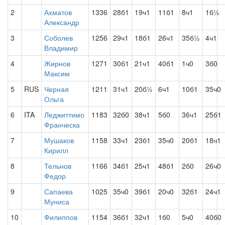
2
Ахматов
1336
28б1
19ч1
11б1
8ч1
1б½
Александр
3
Соболев
1256
29ч1
18б1
26ч1
35б½
4ч1
Владимир
4
Жирнов
1271
30б1
21ч1
40б1
1ч0
3б0
Максим
5
RUS
Черная
1211
31ч1
20б½
6ч1
10б1
35ч0
Ольга
6
ITA
Леджиттимо
1183
32б0
38ч1
5б0
36ч1
25б1
Франческа
7
Мушаков
1158
33ч1
23б1
35ч0
20б1
18ч1
Кирилл
8
Тельнов
1166
34б1
25ч1
48б1
2б0
26ч0
Федор
9
Сапаева
1025
35ч0
39б1
20ч0
32б1
24ч1
Муниса
10
Филиппов
1154
36б1
32ч1
1б0
5ч0
40б0