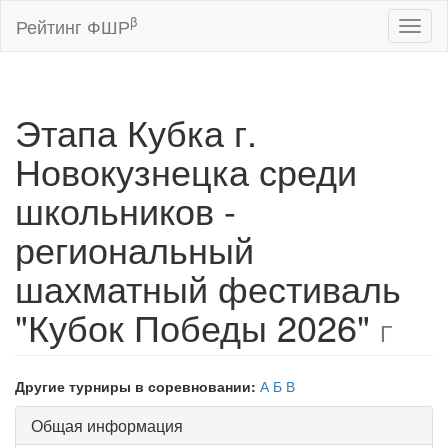
β
Рейтинг ФШР
Toggl
naviga
Этапа Кубка г.
Новокузнецка среди
школьников -
региональный
шахматный фестиваль
"Кубок Победы 2026"
Г
Другие турниры в соревновании:
А
Б
В
Общая информация