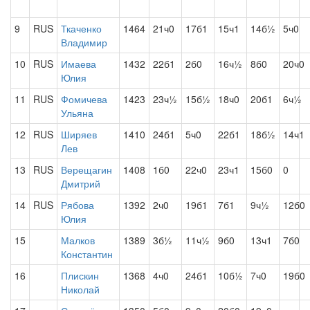
9
RUS
Ткаченко
1464
21ч0
17б1
15ч1
14б½
5ч0
Владимир
10
RUS
Имаева
1432
22б1
2б0
16ч½
8б0
20ч0
Юлия
11
RUS
Фомичева
1423
23ч½
15б½
18ч0
20б1
6ч½
Ульяна
12
RUS
Ширяев
1410
24б1
5ч0
22б1
18б½
14ч1
Лев
13
RUS
Верещагин
1408
1б0
22ч0
23ч1
15б0
0
Дмитрий
14
RUS
Рябова
1392
2ч0
19б1
7б1
9ч½
12б0
Юлия
15
Малков
1389
3б½
11ч½
9б0
13ч1
7б0
Константин
16
Плискин
1368
4ч0
24б1
10б½
7ч0
19б0
Николай