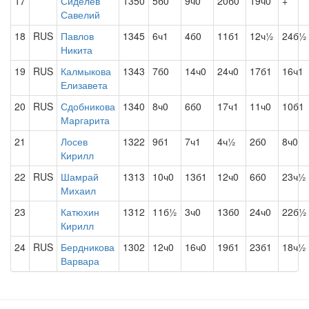
17
Сиделёв
1350
5б0
9ч0
20б0
19ч0
+
Савелий
18
RUS
Павлов
1345
6ч1
4б0
11б1
12ч½
24б½
Никита
19
RUS
Калмыкова
1343
7б0
14ч0
24ч0
17б1
16ч1
Елизавета
20
RUS
Сдобникова
1340
8ч0
6б0
17ч1
11ч0
10б1
Маргарита
21
Лосев
1322
9б1
7ч1
4ч½
2б0
8ч0
Кирилл
22
RUS
Шамрай
1313
10ч0
13б1
12ч0
6б0
23ч½
Михаил
23
Катюхин
1312
11б½
3ч0
13б0
24ч0
22б½
Кирилл
24
RUS
Бердникова
1302
12ч0
16ч0
19б1
23б1
18ч½
Варвара