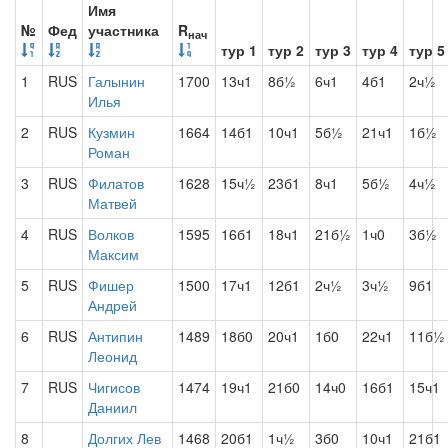
Имя
№
Фед
участника
R
нач
тур 1
тур 2
тур 3
тур 4
тур 5
1
RUS
Галынин
1700
13ч1
8б½
6ч1
4б1
2ч½
Илья
2
RUS
Кузмин
1664
14б1
10ч1
5б½
21ч1
1б½
Роман
3
RUS
Филатов
1628
15ч½
23б1
8ч1
5б½
4ч½
Матвей
4
RUS
Волков
1595
16б1
18ч1
21б½
1ч0
3б½
Максим
5
RUS
Фишер
1500
17ч1
12б1
2ч½
3ч½
9б1
Андрей
6
RUS
Антипин
1489
18б0
20ч1
1б0
22ч1
11б½
Леонид
7
RUS
Чигисов
1474
19ч1
21б0
14ч0
16б1
15ч1
Даниил
8
Долгих Лев
1468
20б1
1ч½
3б0
10ч1
21б1