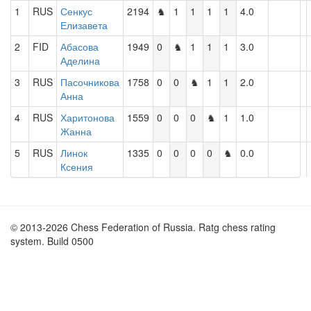
1
RUS
Сенкус
2194
♞
1
1
1
1
4.0
Елизавета
2
FID
Абасова
1949
0
♞
1
1
1
3.0
Аделина
3
RUS
Пасочникова
1758
0
0
♞
1
1
2.0
Анна
4
RUS
Харитонова
1559
0
0
0
♞
1
1.0
Жанна
5
RUS
Линок
1335
0
0
0
0
♞
0.0
Ксения
© 2013-2026 Chess Federation of Russia. Ratg chess rating
system. Build 0500