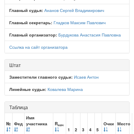
Главный судья:
Ананов Сергей Владимирович
Главный секретарь:
Гладков Максим Павлович
Главный организатор:
Бурдукова Анастасия Павловна
Ссылка на сайт организатора
Штат
Заместители главного судьи:
Исаев Антон
Линейные судьи:
Ковалева Марина
Таблица
Имя
№
Фед
участника
R
Очки
Место
нач
1
2
3
4
5