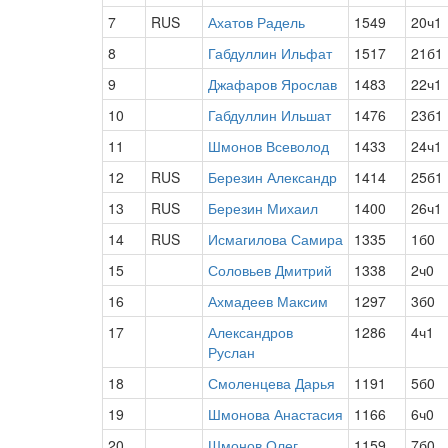
7
RUS
Ахатов Радель
1549
20ч1
8
Габдуллин Ильфат
1517
21б1
9
Джафаров Ярослав
1483
22ч1
10
Габдуллин Ильшат
1476
23б1
11
Шмонов Всеволод
1433
24ч1
12
RUS
Березин Александр
1414
25б1
13
RUS
Березин Михаил
1400
26ч1
14
RUS
Исмагилова Самира
1335
1б0
15
Соловьев Дмитрий
1338
2ч0
16
Ахмадеев Максим
1297
3б0
17
Александров
1286
4ч1
Руслан
18
Смоленцева Дарья
1191
5б0
19
Шмонова Анастасия
1166
6ч0
20
Шмонов Олег
1159
7б0