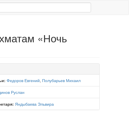
ахматам «Ночь
ьи:
Федоров Евгений
,
Полубарьев Михаил
динов Руслан
ретаря:
Яндыбаева Эльвира