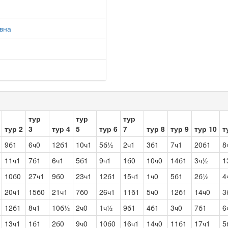
вна
тур
тур
тур
тур 2
3
тур 4
5
тур 6
7
тур 8
тур 9
тур 10
т
9б1
6ч0
12б1
10ч1
5б½
2ч1
3б1
7ч1
20б1
8
11ч1
7б1
6ч1
5б1
9ч1
1б0
10ч0
14б1
3ч½
1
10б0
27ч1
9б0
23ч1
12б1
15ч1
1ч0
5б1
2б½
4
20ч1
15б0
21ч1
7б0
26ч1
11б1
5ч0
12б1
14ч0
3
12б1
8ч1
10б½
2ч0
1ч½
9б1
4б1
3ч0
7б1
6
13ч1
1б1
2б0
9ч0
10б0
16ч1
14ч0
11б1
17ч1
5