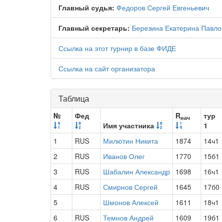
Главный судья:
Федоров Сергей Евгеньевич
Главный секретарь:
Березина Екатерина Павло
Ссылка на этот турнир в базе ФИДЕ
Ссылка на сайт организатора
Таблица
№
Фед
R
тур
нач
Имя участника
1
1
RUS
Милютин Никита
1874
14ч1
2
RUS
Иванов Олег
1770
15б1
3
RUS
Шабалин Александр
1698
16ч1
4
RUS
Смирнов Сергей
1645
17б0
5
Шмонов Алексей
1611
18ч1
6
RUS
Темнов Андрей
1609
19б1