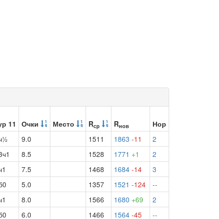
ур 11
Очки
Место
R
R
Нор
ср
нов
ч½
9.0
1511
1863
-11
2
3ч1
8.5
1528
1771
+1
2
ч1
7.5
1468
1684
-14
3
б0
5.0
1357
1521
-124
--
ч1
8.0
1566
1680
+69
2
б0
6.0
1466
1564
-45
--