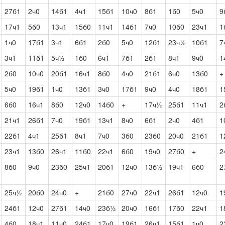
27б1
2ч0
14б1
4ч1
15б1
10ч0
8б1
1б0
5ч0
9
17ч1
5б0
13ч1
15б0
11ч1
14б1
7ч0
10б0
23ч1
1
1ч0
17б1
3ч1
6б1
2б0
5ч0
12б1
23ч½
10б1
7
3ч1
11б1
5ч½
1б0
6ч1
7б1
2б1
8ч1
9ч0
1
2б0
10ч0
20б1
16ч1
8б0
4ч0
21б1
6ч0
13б0
+
5ч0
19б1
1ч0
13б1
3ч0
17б1
9ч0
4ч0
18б1
1
6б0
16ч1
8б0
12ч0
14б0
+
17ч½
25б1
11ч1
2
21ч1
26б1
7ч0
19б1
13ч1
8ч0
6б1
2ч0
4б1
1
22б1
4ч1
25б1
8ч1
7ч0
3б0
23б0
20ч0
21б1
1
23ч1
13б0
26ч1
11б0
22ч1
6б0
19ч0
27б0
+
2
8б0
9ч0
23б0
25ч1
20б1
12ч0
13б½
19ч1
6б0
2
25ч½
20б0
24ч0
+
21б0
27ч0
22ч1
26б1
12ч0
1
24б1
12ч0
27б1
14ч0
23б½
20ч0
16б1
17б0
22ч1
1
4б0
18ч1
11ч0
24б1
17ч0
19б1
26ч1
15б1
1ч0
2