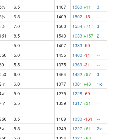
б½
6.5
1487
1560
+11
3
б½
6.5
1409
1502
-15
--
ч½
7.0
1500
1554
+71
3
4б1
8.5
1543
1633
+157
2
5.0
1407
1383
-50
--
5б0
5.0
1435
1400
-14
--
б0
5.5
1375
1369
-31
--
0ч0
6.0
1464
1432
+97
3
2ч1
6.0
1377
1381
+43
1ю
4ч1
5.0
1275
1228
-69
--
7ч1
5.5
1339
1317
+31
--
9б0
3.5
1189
1030
-161
--
8ч1
5.5
1249
1227
+61
2ю
3б0
5.0
1334
1227
+68
--