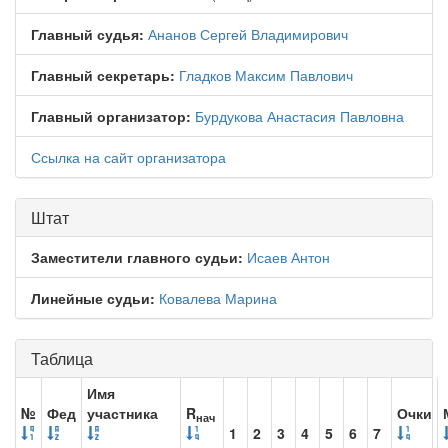
Главный судья:
Ананов Сергей Владимирович
Главный секретарь:
Гладков Максим Павлович
Главный организатор:
Бурдукова Анастасия Павловна
Ссылка на сайт организатора
Штат
Заместители главного судьи:
Исаев Антон
Линейные судьи:
Ковалева Марина
Таблица
Имя
№
Фед
участника
R
Очки
нач
1
2
3
4
5
6
7