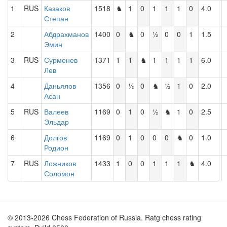
1
RUS
Казаков
1518
♞
1
0
1
1
1
0
4.0
Степан
2
Абдрахманов
1400
0
♞
0
½
0
0
1
1.5
Эмин
3
RUS
Сурменев
1371
1
1
♞
1
1
1
1
6.0
Лев
4
Даньялов
1356
0
½
0
♞
½
1
0
2.0
Асан
5
RUS
Валеев
1169
0
1
0
½
♞
1
0
2.5
Эльдар
6
Долгов
1169
0
1
0
0
0
♞
0
1.0
Родион
7
RUS
Ложников
1433
1
0
0
1
1
1
♞
4.0
Соломон
© 2013-2026 Chess Federation of Russia. Ratg chess rating