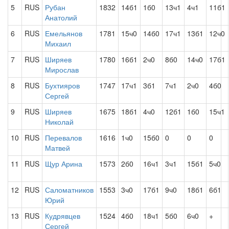
5
RUS
Рубан
1832
14б1
1б0
13ч1
4ч1
11б1
Анатолий
6
RUS
Емельянов
1781
15ч0
14б0
17ч1
13б1
12ч0
Михаил
7
RUS
Ширяев
1780
16б1
2ч0
8б0
14ч0
17б1
Мирослав
8
RUS
Бухтияров
1747
17ч1
3б1
7ч1
2ч0
4б0
Сергей
9
RUS
Ширяев
1675
18б1
4ч0
12б1
1б0
15ч1
Николай
10
RUS
Перевалов
1616
1ч0
15б0
0
0
0
Матвей
11
RUS
Щур Арина
1573
2б0
16ч1
3ч1
15б1
5ч0
12
RUS
Саломатников
1553
3ч0
17б1
9ч0
18б1
6б1
Юрий
13
RUS
Кудрявцев
1524
4б0
18ч1
5б0
6ч0
+
Сергей