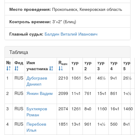
Место проведения:
Прокопьевск, Кемеровская область
Контроль времени:
3'+2" (Блиц)
Главный судья:
Балдин Виталий Иванович
Таблица
№
Фед
Имя
R
тур
тур
тур
тур
тур
нач
участника
1
2
3
4
5
1
RUS
Дубограев
2210
10б1
5ч1
4б½
9ч1
2б½
Даниил
2
RUS
Янкин Вадим
2099
11ч1
7б1
15ч1
8б1
1ч½
3
RUS
Бухтияров
2074
12б1
8ч0
11б0
16ч1
14б0
Роман
4
RUS
Перебоев
1851
13ч1
9б1
1ч½
5б0
8ч1
Илья