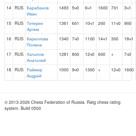
14
RUS
Барабанов
1493
5ч0
6ч1
16б0
7б1
3ч1
Иван
15
RUS
Титерин
1361
6б1
10ч1
2б0
11ч0
9б0
Артем
16
RUS
Кириллова
1340
7ч0
11б0
14ч1
3б0
18ч1
Полина
17
RUS
Хатыпов
1281
8б0
12ч0
6б0
+
7ч0
Анатолий
18
RUS
Раймер
1000
9ч0
13б0
+
12ч0
16б0
Андрей
© 2013-2026 Chess Federation of Russia. Ratg chess rating
system. Build 0500