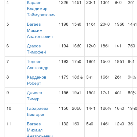
4
Караев
1226
14б1
20ч1
13б1
9ч0
2б1
Владимир
Таймуразович
5
Багаев
1198
15ч0
11б1
20ч0
19б0
14ч
Максим
Анатольевич
6
Дзахов
1194
16б0
12ч0
18б1
1ч1
7б0
Тимофей
7
Тедеев
1193
17ч0
19б1
15ч0
18б1
6ч1
Александр
8
Карданов
1179
18б½
3ч1
16б1
2б1
9ч½
Роберт
9
Джиоев
1156
19ч1
15б1
17ч1
4б1
8б½
Тимур
10
Габараева
1150
20б0
14ч1
12б½
16ч0
19ч
Виктория
11
Багаев
1132
1б0
5ч0
14б1
12ч0
3б1
Михаил
Анатольевич