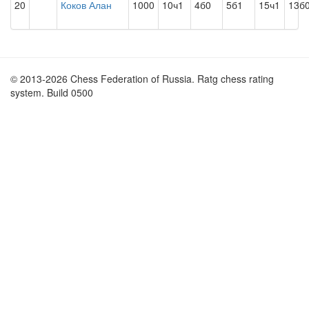
20
Коков Алан
1000
10ч1
4б0
5б1
15ч1
13б
© 2013-2026 Chess Federation of Russia. Ratg chess rating
system. Build 0500