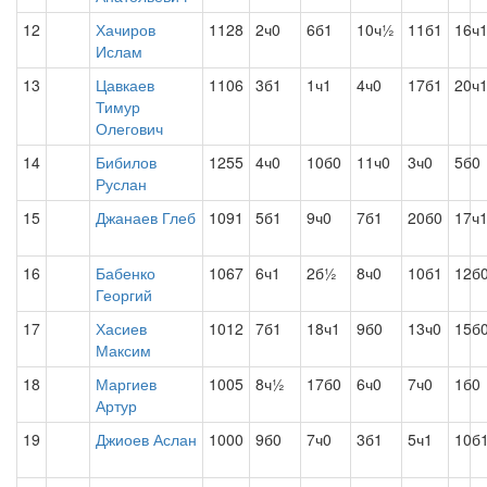
12
Хачиров
1128
2ч0
6б1
10ч½
11б1
16ч
Ислам
13
Цавкаев
1106
3б1
1ч1
4ч0
17б1
20ч
Тимур
Олегович
14
Бибилов
1255
4ч0
10б0
11ч0
3ч0
5б0
Руслан
15
Джанаев Глеб
1091
5б1
9ч0
7б1
20б0
17ч
16
Бабенко
1067
6ч1
2б½
8ч0
10б1
12б
Георгий
17
Хасиев
1012
7б1
18ч1
9б0
13ч0
15б
Максим
18
Маргиев
1005
8ч½
17б0
6ч0
7ч0
1б0
Артур
19
Джиоев Аслан
1000
9б0
7ч0
3б1
5ч1
10б