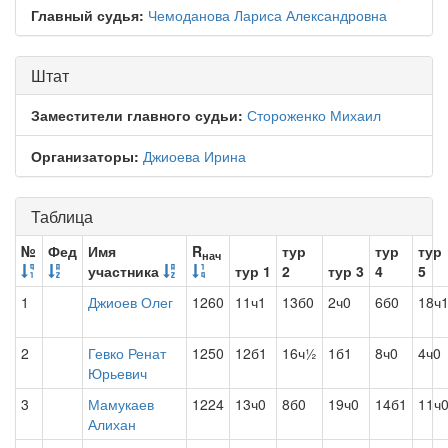
Главный судья:
Чемоданова Лариса Александровна
Штат
Заместители главного судьи:
Стороженко Михаил
Организаторы:
Джиоева Ирина
Таблица
№
Фед
Имя
R
тур
тур
тур
нач
участника
тур 1
2
тур 3
4
5
1
Джиоев Олег
1260
11ч1
13б0
2ч0
6б0
18ч
2
Гевко Ренат
1250
12б1
16ч½
1б1
8ч0
4ч0
Юрьевич
3
Мамукаев
1224
13ч0
8б0
19ч0
14б1
11ч
Алихан