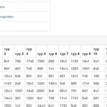
вна
андрович
тур
тур
тур
2
тур 3
4
тур 5
тур 6
тур 7
тур 8
тур 9
10
1
8ч1
7б0
17ч0
15б1
2б0
19ч1
11б1
14ч1
3ч1
1
9б1
4б1
7ч0
3б0
1ч1
14ч½
15б1
10б1
6ч0
1
10ч½
6ч0
8б1
2ч1
5б1
4б1
12ч1
7ч0
1б0
1
11б1
2ч0
15ч1
12б1
14б½
3ч0
9б0
17ч1
5б0
1
12ч½
10б1
14ч0
22б1
3ч0
25ч1
7б1
6б1
4ч1
1
14ч½
3б1
12б1
9ч1
7б0
11ч1
17б1
5ч0
2б1
1
15б1
1ч1
2б1
14ч½
6ч1
17б1
5ч0
3б1
9б0