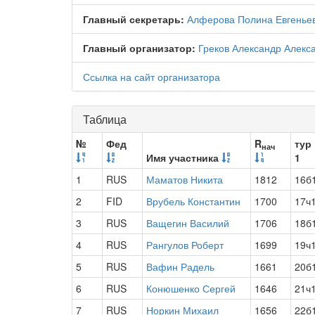
Главный секретарь:
Алферова Полина Евгенье
Главный организатор:
Греков Александр Алекс
Ссылка на сайт организатора
Таблица
№
Фед
R
тур
нач
Имя участника
1
1
RUS
Маматов Никита
1812
16б
2
FID
Врубель Константин
1700
17ч
3
RUS
Ващегин Василий
1706
18б
4
RUS
Рангулов Роберт
1699
19ч
5
RUS
Вафин Радель
1661
20б
6
RUS
Конюшенко Сергей
1646
21ч
7
RUS
Норкин Михаил
1656
22б