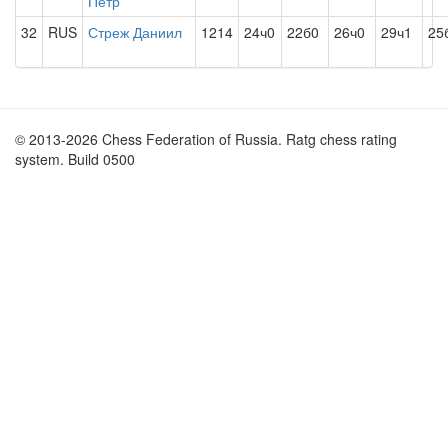
Петр
32
RUS
Стреж Даниил
1214
24ч0
22б0
26ч0
29ч1
25
© 2013-2026 Chess Federation of Russia. Ratg chess rating
system. Build 0500