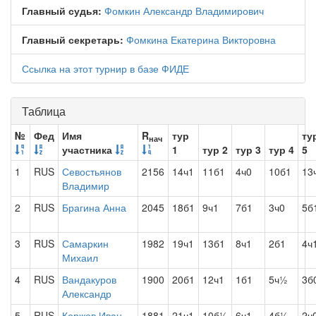
Главный судья:
Фомкин Александр Владимирович
Главный секретарь:
Фомкина Екатерина Викторовна
Ссылка на этот турнир в базе ФИДЕ
Таблица
№
Фед
Имя
R
тур
ту
нач
участника
1
тур 2
тур 3
тур 4
5
1
RUS
Севостьянов
2156
14ч1
11б1
4ч0
10б1
13
Владимир
2
RUS
Брагина Анна
2045
18б1
9ч1
7б1
3ч0
5б
3
RUS
Самаркин
1982
19ч1
13б1
8ч1
2б1
4ч
Михаил
4
RUS
Вандакуров
1900
20б1
12ч1
1б1
5ч½
3б
Александр
5
RUS
Коржов Иван
1881
21ч1
10б½
6ч1
4б½
2ч