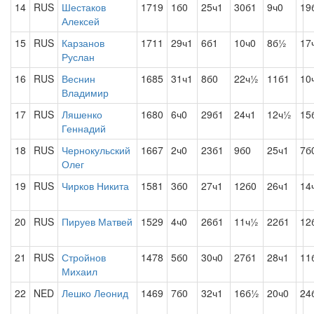
14
RUS
Шестаков
1719
1б0
25ч1
30б1
9ч0
19
Алексей
15
RUS
Карзанов
1711
29ч1
6б1
10ч0
8б½
17
Руслан
16
RUS
Веснин
1685
31ч1
8б0
22ч½
11б1
10
Владимир
17
RUS
Ляшенко
1680
6ч0
29б1
24ч1
12ч½
15
Геннадий
18
RUS
Чернокульский
1667
2ч0
23б1
9б0
25ч1
7б
Олег
19
RUS
Чирков Никита
1581
3б0
27ч1
12б0
26ч1
14
20
RUS
Пируев Матвей
1529
4ч0
26б1
11ч½
22б1
12
21
RUS
Стройнов
1478
5б0
30ч0
27б1
28ч1
11
Михаил
22
NED
Лешко Леонид
1469
7б0
32ч1
16б½
20ч0
24