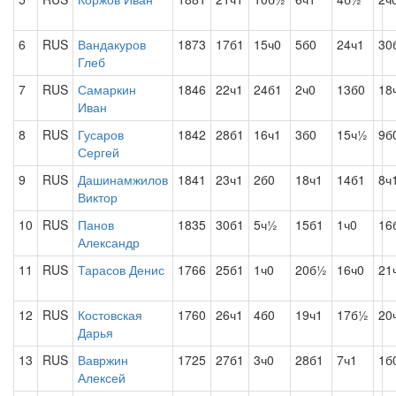
6
RUS
Вандакуров
1873
17б1
15ч0
5б0
24ч1
30
Глеб
7
RUS
Самаркин
1846
22ч1
24б1
2ч0
13б0
18
Иван
8
RUS
Гусаров
1842
28б1
16ч1
3б0
15ч½
9б
Сергей
9
RUS
Дашинамжилов
1841
23ч1
2б0
18ч1
14б1
8ч
Виктор
10
RUS
Панов
1835
30б1
5ч½
15б1
1ч0
16
Александр
11
RUS
Тарасов Денис
1766
25б1
1ч0
20б½
16ч0
21
12
RUS
Костовская
1760
26ч1
4б0
19ч1
17б½
20
Дарья
13
RUS
Вавржин
1725
27б1
3ч0
28б1
7ч1
1б
Алексей