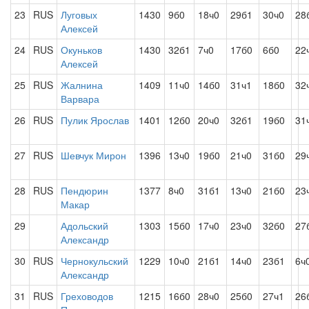
23
RUS
Луговых
1430
9б0
18ч0
29б1
30ч0
28
Алексей
24
RUS
Окуньков
1430
32б1
7ч0
17б0
6б0
22
Алексей
25
RUS
Жалнина
1409
11ч0
14б0
31ч1
18б0
32
Варвара
26
RUS
Пулик Ярослав
1401
12б0
20ч0
32б1
19б0
31
27
RUS
Шевчук Мирон
1396
13ч0
19б0
21ч0
31б0
29
28
RUS
Пендюрин
1377
8ч0
31б1
13ч0
21б0
23
Макар
29
Адольский
1303
15б0
17ч0
23ч0
32б0
27
Александр
30
RUS
Чернокульский
1229
10ч0
21б1
14ч0
23б1
6ч
Александр
31
RUS
Греховодов
1215
16б0
28ч0
25б0
27ч1
26