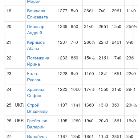
Мария
19
Бегучева
1277
5ч0
26б1
7ч0
29б1
11ч0
Елизавета
20
Пивовар
1239
6б0
31ч0
26б1
15ч0
25б½
Андрей
21
Керимов
1237
7ч0
28б½
22ч0
24б1
9ч0
Абляз
22
Потёмкина
1233
8б0
15ч½
21б1
17ч0
23б1
Ирина
23
Колот
1228
9ч0
11б0
18ч1
16б1
22ч0
Руслан
24
Храпова
1223
10б0
17ч½
15б0
21ч0
29ч1
София
25
UKR
Строй
1197
11ч1
16б0
13ч0
3б0
20ч½
Владимир
26
UKR
Гребенюк
1195
12б0
19ч0
20ч0
18б1
16ч0
Валерий
27
Волобуев
1167
13ч0
18б1
11ч0
28б1
3ч0