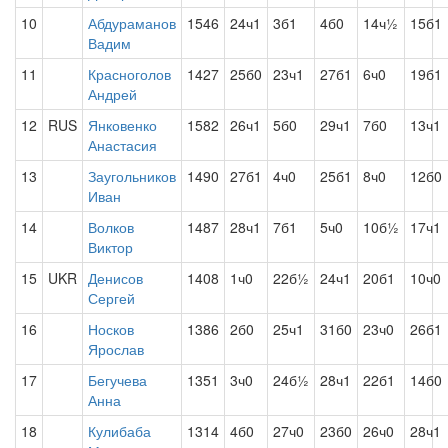
10
Абдураманов
1546
24ч1
3б1
4б0
14ч½
15б1
Вадим
11
Красноголов
1427
25б0
23ч1
27б1
6ч0
19б1
Андрей
12
RUS
Янковенко
1582
26ч1
5б0
29ч1
7б0
13ч1
Анастасия
13
Заугольников
1490
27б1
4ч0
25б1
8ч0
12б0
Иван
14
Волков
1487
28ч1
7б1
5ч0
10б½
17ч1
Виктор
15
UKR
Денисов
1408
1ч0
22б½
24ч1
20б1
10ч0
Сергей
16
Носков
1386
2б0
25ч1
31б0
23ч0
26б1
Ярослав
17
Бегучева
1351
3ч0
24б½
28ч1
22б1
14б0
Анна
18
Кулибаба
1314
4б0
27ч0
23б0
26ч0
28ч1