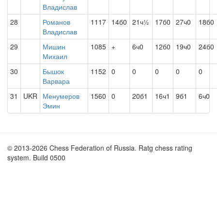
Владислав
28
Романов
1117
14б0
21ч½
17б0
27ч0
18б0
Владислав
29
Мишин
1085
+
6ч0
12б0
19ч0
24б0
Михаил
30
Бышок
1152
0
0
0
0
0
Варвара
31
UKR
Менумеров
1560
0
20б1
16ч1
9б1
6ч0
Эмин
© 2013-2026 Chess Federation of Russia. Ratg chess rating
system. Build 0500