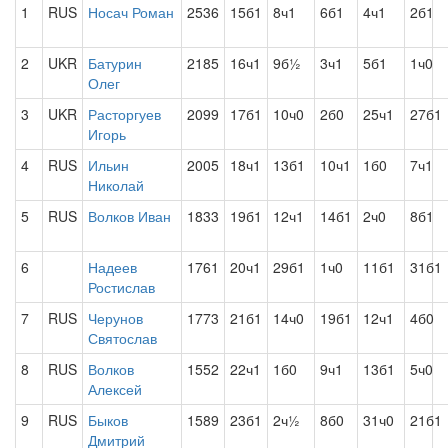
1
RUS
Носач Роман
2536
15б1
8ч1
6б1
4ч1
2б1
2
UKR
Батурин
2185
16ч1
9б½
3ч1
5б1
1ч0
Олег
3
UKR
Расторгуев
2099
17б1
10ч0
2б0
25ч1
27б1
Игорь
4
RUS
Ильин
2005
18ч1
13б1
10ч1
1б0
7ч1
Николай
5
RUS
Волков Иван
1833
19б1
12ч1
14б1
2ч0
8б1
6
Надеев
1761
20ч1
29б1
1ч0
11б1
31б1
Ростислав
7
RUS
Черунов
1773
21б1
14ч0
19б1
12ч1
4б0
Святослав
8
RUS
Волков
1552
22ч1
1б0
9ч1
13б1
5ч0
Алексей
9
RUS
Быков
1589
23б1
2ч½
8б0
31ч0
21б1
Дмитрий