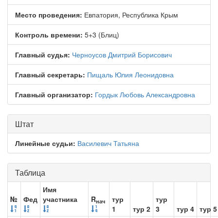
Место проведения:
Евпатория, Республика Крым
Контроль времени:
5+3 (Блиц)
Главный судья:
Черноусов Дмитрий Борисович
Главный секретарь:
Пищаль Юлия Леонидовна
Главный организатор:
Гордык Любовь Александровна
Штат
Линейные судьи:
Василевич Татьяна
Таблица
Имя
№
Фед
участника
R
тур
тур
нач
1
тур 2
3
тур 4
тур 5