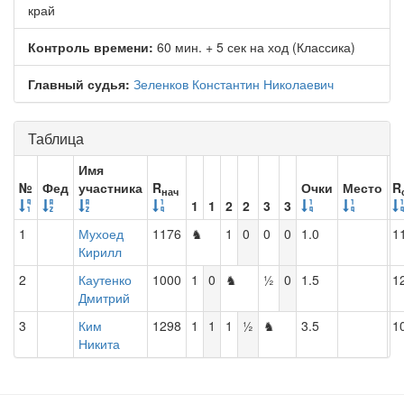
край
Контроль времени:
60 мин. + 5 сек на ход (Классика)
Главный судья:
Зеленков Константин Николаевич
Таблица
Имя
№
Фед
участника
R
Очки
Место
R
нач
1
1
2
2
3
3
1
Мухоед
1176
♞
1
0
0
0
1.0
1
Кирилл
2
Каутенко
1000
1
0
♞
½
0
1.5
1
Дмитрий
3
Ким
1298
1
1
1
½
♞
3.5
1
Никита