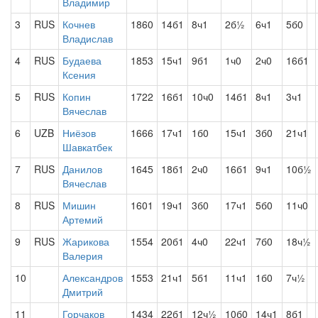
Владимир
3
RUS
Кочнев
1860
14б1
8ч1
2б½
6ч1
5б0
Владислав
4
RUS
Будаева
1853
15ч1
9б1
1ч0
2ч0
16б1
Ксения
5
RUS
Копин
1722
16б1
10ч0
14б1
8ч1
3ч1
Вячеслав
6
UZB
Ниёзов
1666
17ч1
1б0
15ч1
3б0
21ч1
Шавкатбек
7
RUS
Данилов
1645
18б1
2ч0
16б1
9ч1
10б½
Вячеслав
8
RUS
Мишин
1601
19ч1
3б0
17ч1
5б0
11ч0
Артемий
9
RUS
Жарикова
1554
20б1
4ч0
22ч1
7б0
18ч½
Валерия
10
Александров
1553
21ч1
5б1
11ч1
1б0
7ч½
Дмитрий
11
Горчаков
1434
22б1
12ч½
10б0
14ч1
8б1