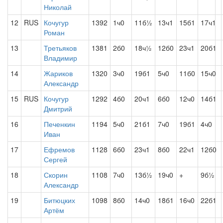
Николай
12
RUS
Кочугур
1392
1ч0
11б½
13ч1
15б1
17ч1
Роман
13
Третьяков
1381
2б0
18ч½
12б0
23ч1
20б1
Владимир
14
Жариков
1320
3ч0
19б1
5ч0
11б0
15ч0
Александр
15
RUS
Кочугур
1292
4б0
20ч1
6б0
12ч0
14б1
Дмитрий
16
Печенкин
1194
5ч0
21б1
7ч0
19б1
4ч0
Иван
17
Ефремов
1128
6б0
23ч1
8б0
22ч1
12б0
Сергей
18
Скорин
1108
7ч0
13б½
19ч0
+
9б½
Александр
19
Битюцких
1098
8б0
14ч0
18б1
16ч0
22б1
Артём