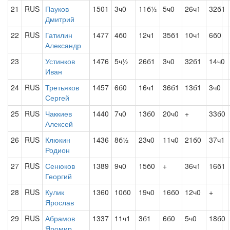
21
RUS
Пауков
1501
3ч0
11б½
5ч0
26ч1
32б1
Дмитрий
22
RUS
Гатилин
1477
4б0
12ч1
35б1
10ч1
6б0
Александр
23
Устинков
1476
5ч½
26б1
3ч0
32б1
14ч0
Иван
24
RUS
Третьяков
1457
6б0
16ч1
36б1
13б1
3ч0
Сергей
25
RUS
Чаккиев
1440
7ч0
13б0
20ч0
+
33б0
Алексей
26
RUS
Клюкин
1436
8б½
23ч0
11ч0
21б0
37ч1
Родион
27
RUS
Сенюков
1389
9ч0
15б0
+
36ч1
16б1
Георгий
28
RUS
Кулик
1360
10б0
19ч0
16б0
12ч0
+
Ярослав
29
RUS
Абрамов
1337
11ч1
3б1
6б0
5ч0
18б0
Яромир