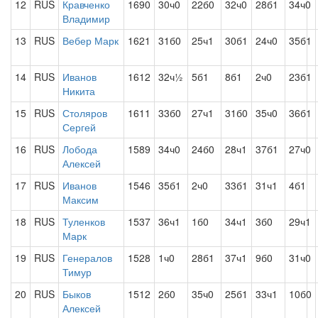
12
RUS
Кравченко
1690
30ч0
22б0
32ч0
28б1
34ч0
Владимир
13
RUS
Вебер Марк
1621
31б0
25ч1
30б1
24ч0
35б1
14
RUS
Иванов
1612
32ч½
5б1
8б1
2ч0
23б1
Никита
15
RUS
Столяров
1611
33б0
27ч1
31б0
35ч0
36б1
Сергей
16
RUS
Лобода
1589
34ч0
24б0
28ч1
37б1
27ч0
Алексей
17
RUS
Иванов
1546
35б1
2ч0
33б1
31ч1
4б1
Максим
18
RUS
Туленков
1537
36ч1
1б0
34ч1
3б0
29ч1
Марк
19
RUS
Генералов
1528
1ч0
28б1
37ч1
9б0
31ч0
Тимур
20
RUS
Быков
1512
2б0
35ч0
25б1
33ч1
10б0
Алексей