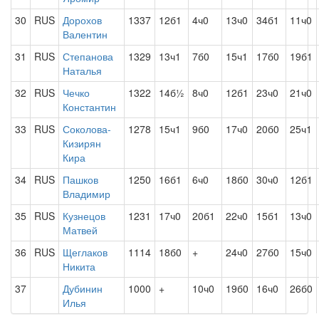
30
RUS
Дорохов
1337
12б1
4ч0
13ч0
34б1
11ч0
Валентин
31
RUS
Степанова
1329
13ч1
7б0
15ч1
17б0
19б1
Наталья
32
RUS
Чечко
1322
14б½
8ч0
12б1
23ч0
21ч0
Константин
33
RUS
Соколова-
1278
15ч1
9б0
17ч0
20б0
25ч1
Кизирян
Кира
34
RUS
Пашков
1250
16б1
6ч0
18б0
30ч0
12б1
Владимир
35
RUS
Кузнецов
1231
17ч0
20б1
22ч0
15б1
13ч0
Матвей
36
RUS
Щеглаков
1114
18б0
+
24ч0
27б0
15ч0
Никита
37
Дубинин
1000
+
10ч0
19б0
16ч0
26б0
Илья