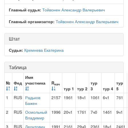
Главный судья:
Тойвонен Александр Валерьевич
Главный организатор:
Тойвонен Александр Валерьевич
Штат
Судьи:
Кремнева Екатерина
Таблица
Имя
№
Фед
участника
R
тур
тур
нач
тур 1
тур 2
3
тур 4
5
1
RUS
Радьков
2157
19б1
18ч1
10б1
6ч1
7б1
Бажен
2
RUS
Осмольный
1996
20ч1
17б1
7ч0
14б1
9ч1
Владимир
3
RUS
Леонтович
1991
21б1
29ч0
23б1
18ч1
24б1