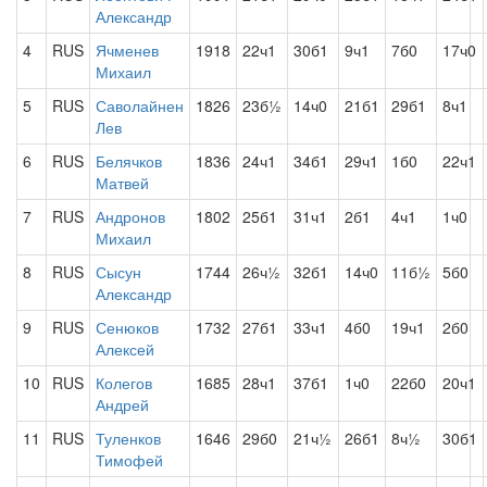
Александр
4
RUS
Ячменев
1918
22ч1
30б1
9ч1
7б0
17ч0
Михаил
5
RUS
Саволайнен
1826
23б½
14ч0
21б1
29б1
8ч1
Лев
6
RUS
Белячков
1836
24ч1
34б1
29ч1
1б0
22ч1
Матвей
7
RUS
Андронов
1802
25б1
31ч1
2б1
4ч1
1ч0
Михаил
8
RUS
Сысун
1744
26ч½
32б1
14ч0
11б½
5б0
Александр
9
RUS
Сенюков
1732
27б1
33ч1
4б0
19ч1
2б0
Алексей
10
RUS
Колегов
1685
28ч1
37б1
1ч0
22б0
20ч1
Андрей
11
RUS
Туленков
1646
29б0
21ч½
26б1
8ч½
30б1
Тимофей