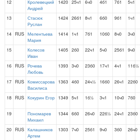
12
Кролевецкий
1420
25ч1
6ч0
4б1
7б1
5ч1
Андрей
13
Стасюк
1424
26б1
8ч1
6б0
9б1
1ч1
Руслан
14
RUS
Мелентьева
1414
1ч1
7б1
10б0
8ч0
3ч0
Мария
15
Колесов
1405
2б0
22ч1
5ч0
25б1
9ч0
Иван
16
RUS
Рочева
1393
3ч0
23б0
17ч1
4ч1
11б½
Любовь
17
RUS
Комиссарова
1363
4б0
24ч½
16б0
26ч1
22б0
Василиса
18
RUS
Кокурин Егор
1349
5ч1
1б½
3ч1
10ч0
7б0
19
Пономарев
1344
6б0
26ч0
22б½
24ч1
23б0
Михаил
20
RUS
Калашников
1303
7ч0
25б1
9ч0
3б0
26ч0
Артем