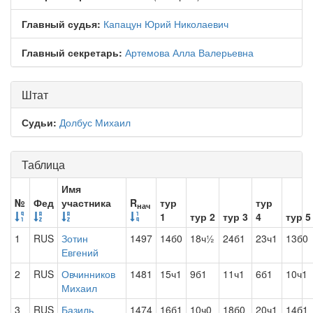
Главный судья:
Капацун Юрий Николаевич
Главный секретарь:
Артемова Алла Валерьевна
Штат
Судьи:
Долбус Михаил
Таблица
Имя
№
Фед
участника
R
тур
тур
нач
1
тур 2
тур 3
4
тур 5
1
RUS
Зотин
1497
14б0
18ч½
24б1
23ч1
13б0
Евгений
2
RUS
Овчинников
1481
15ч1
9б1
11ч1
6б1
10ч1
Михаил
3
RUS
Базиль
1474
16б1
10ч0
18б0
20ч1
14б1