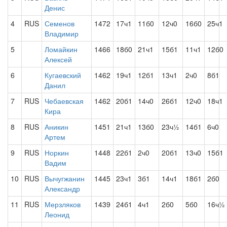
Денис
4
RUS
Семенов
1472
17ч1
11б0
12ч0
16б0
25ч1
Владимир
5
Ломайкин
1466
18б0
21ч1
15б1
11ч1
12б0
Алексей
6
Кугаевский
1462
19ч1
12б1
13ч1
2ч0
8б1
Данил
7
RUS
Чебаевская
1462
20б1
14ч0
26б1
12ч0
18ч1
Кира
8
RUS
Аникин
1451
21ч1
13б0
23ч½
14б1
6ч0
Артем
9
RUS
Норкин
1448
22б1
2ч0
20б1
13ч0
15б1
Вадим
10
RUS
Вычугжанин
1445
23ч1
3б1
14ч1
18б1
2б0
Александр
11
RUS
Мерзляков
1439
24б1
4ч1
2б0
5б0
16ч½
Леонид