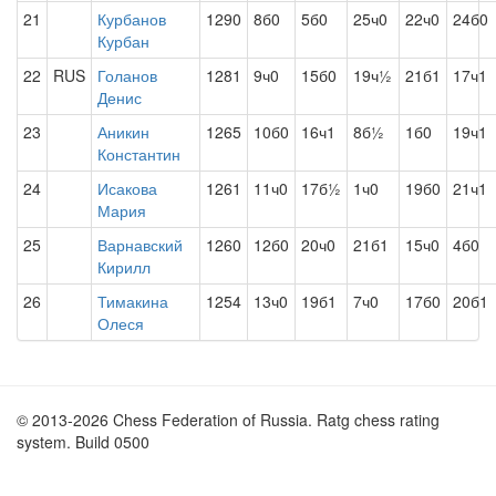
21
Курбанов
1290
8б0
5б0
25ч0
22ч0
24б0
Курбан
22
RUS
Голанов
1281
9ч0
15б0
19ч½
21б1
17ч1
Денис
23
Аникин
1265
10б0
16ч1
8б½
1б0
19ч1
Константин
24
Исакова
1261
11ч0
17б½
1ч0
19б0
21ч1
Мария
25
Варнавский
1260
12б0
20ч0
21б1
15ч0
4б0
Кирилл
26
Тимакина
1254
13ч0
19б1
7ч0
17б0
20б1
Олеся
© 2013-2026 Chess Federation of Russia. Ratg chess rating
system. Build 0500