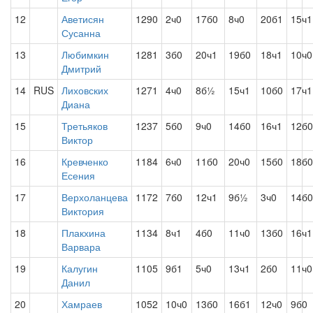
12
Аветисян
1290
2ч0
17б0
8ч0
20б1
15ч1
Сусанна
13
Любимкин
1281
3б0
20ч1
19б0
18ч1
10ч0
Дмитрий
14
RUS
Лиховских
1271
4ч0
8б½
15ч1
10б0
17ч1
Диана
15
Третьяков
1237
5б0
9ч0
14б0
16ч1
12б0
Виктор
16
Кревченко
1184
6ч0
11б0
20ч0
15б0
18б0
Есения
17
Верхоланцева
1172
7б0
12ч1
9б½
3ч0
14б0
Виктория
18
Плакхина
1134
8ч1
4б0
11ч0
13б0
16ч1
Варвара
19
Калугин
1105
9б1
5ч0
13ч1
2б0
11ч0
Данил
20
Хамраев
1052
10ч0
13б0
16б1
12ч0
9б0