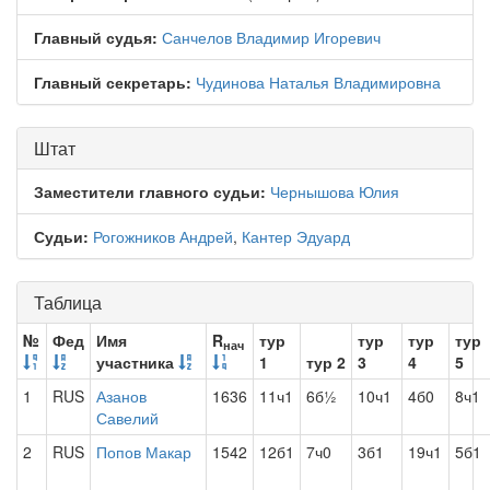
Главный судья:
Санчелов Владимир Игоревич
Главный секретарь:
Чудинова Наталья Владимировна
Штат
Заместители главного судьи:
Чернышова Юлия
Судьи:
Рогожников Андрей
,
Кантер Эдуард
Таблица
№
Фед
Имя
R
тур
тур
тур
тур
нач
участника
1
тур 2
3
4
5
1
RUS
Азанов
1636
11ч1
6б½
10ч1
4б0
8ч1
Савелий
2
RUS
Попов Макар
1542
12б1
7ч0
3б1
19ч1
5б1