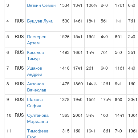
3
Вяткин Семен
1534
13ч1
10б½
2ч0
17б1
6ч0
4
RUS
Бушуев Лука
1530
14б1
18ч1
5б1
1ч1
7б1
5
RUS
Пестерев
1526
15ч1
19б1
4ч0
6б1
2ч0
Артем
6
RUS
Киселев
1493
16б1
1ч½
7б1
5ч0
3б1
Тимур
7
RUS
Ушаков
1418
17ч1
2б1
6ч0
11б1
4ч0
Андрей
8
RUS
Антонов
1475
18б0
14ч½
12б1
9ч1
1б0
Вячеслав
9
RUS
Шахова
1378
19ч0
15б1
17ч½
8б0
20ч1
София
10
RUS
Султанова
1363
20б1
3ч½
1б0
14ч1
13б1
Марианна
11
Тимофеев
1315
1б0
16ч1
18б1
7ч0
19б1
Егор