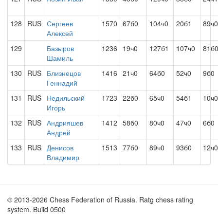
128
RUS
Сергеев
1570
67б0
104ч0
20б1
89ч0
Алексей
129
Базыров
1236
19ч0
127б1
107ч0
81б
Шамиль
130
RUS
Близнецов
1416
21ч0
64б0
52ч0
9б0
Геннадий
131
RUS
Недильский
1723
22б0
65ч0
54б1
10ч0
Игорь
132
RUS
Андрияшев
1412
58б0
80ч0
47ч0
6б0
Андрей
133
RUS
Денисов
1513
77б0
89ч0
93б0
12ч0
Владимир
© 2013-2026 Chess Federation of Russia. Ratg chess rating
system. Build 0500