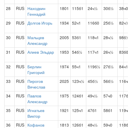
28
RUS
Находкин
1801
115б1
24ч½
30б½
38ч0
Геннадий
29
RUS
Долгов Игорь
1934
52ч1
116б0
25б½
82ч
30
RUS
Мальцев
2005
53б1
118ч1
28ч½
98б
Александр
31
RUS
Алиев Эльдар
1953
54б½
117ч1
26ч½
83б
32
RUS
Берлин
1974
55ч1
119б½
27б½
84ч1
Григорий
33
RUS
Пирогов
2025
123ч½
45б½
56б½
116
Вячеслав
34
RUS
Павлов
1975
124б1
49ч½
57ч0
117
Александр
35
RUS
Игнатьев
1921
125ч1
47б1
58б1
119
Виктор
36
RUS
Кофанов
1813
126б1
48ч½
59ч0
118