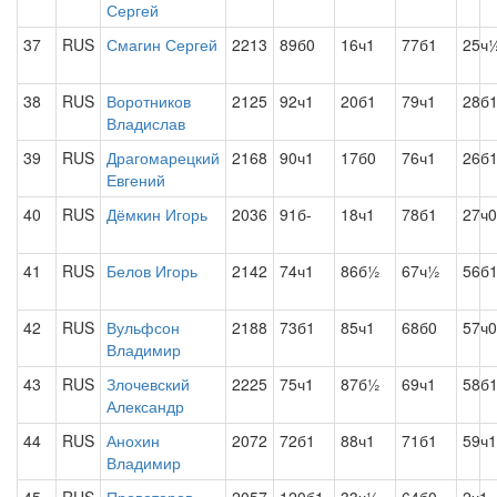
Сергей
37
RUS
Смагин Сергей
2213
89б0
16ч1
77б1
25ч
38
RUS
Воротников
2125
92ч1
20б1
79ч1
28б
Владислав
39
RUS
Драгомарецкий
2168
90ч1
17б0
76ч1
26б
Евгений
40
RUS
Дёмкин Игорь
2036
91б-
18ч1
78б1
27ч0
41
RUS
Белов Игорь
2142
74ч1
86б½
67ч½
56б
42
RUS
Вульфсон
2188
73б1
85ч1
68б0
57ч0
Владимир
43
RUS
Злочевский
2225
75ч1
87б½
69ч1
58б
Александр
44
RUS
Анохин
2072
72б1
88ч1
71б1
59ч1
Владимир