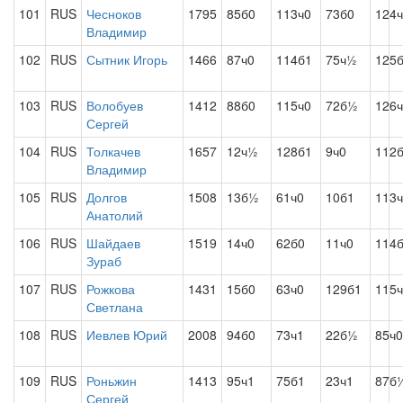
101
RUS
Чесноков
1795
85б0
113ч0
73б0
124
Владимир
102
RUS
Сытник Игорь
1466
87ч0
114б1
75ч½
125
103
RUS
Волобуев
1412
88б0
115ч0
72б½
126
Сергей
104
RUS
Толкачев
1657
12ч½
128б1
9ч0
112
Владимир
105
RUS
Долгов
1508
13б½
61ч0
10б1
113
Анатолий
106
RUS
Шайдаев
1519
14ч0
62б0
11ч0
114
Зураб
107
RUS
Рожкова
1431
15б0
63ч0
129б1
115
Светлана
108
RUS
Иевлев Юрий
2008
94б0
73ч1
22б½
85ч0
109
RUS
Роньжин
1413
95ч1
75б1
23ч1
87б
Сергей