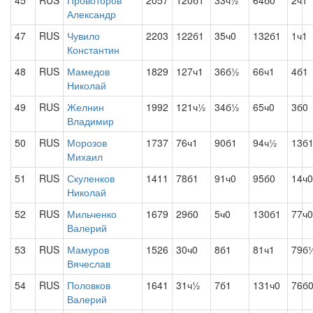
45
RUS
Провоторов
2057
120б1
33ч½
64б0
2ч1
Александр
47
RUS
Чувило
2203
122б1
35ч0
132б1
1ч1
Константин
48
RUS
Мамедов
1829
127ч1
36б½
66ч1
4б1
Николай
49
RUS
Желнин
1992
121ч½
34б½
65ч0
3б0
Владимир
50
RUS
Морозов
1737
76ч1
90б1
94ч½
13б
Михаил
51
RUS
Скуленков
1411
78б1
91ч0
95б0
14ч0
Николай
52
RUS
Мильченко
1679
29б0
5ч0
130б1
77ч0
Валерий
53
RUS
Мамуров
1526
30ч0
8б1
81ч1
79б
Вячеслав
54
RUS
Половков
1641
31ч½
7б1
131ч0
76б
Валерий