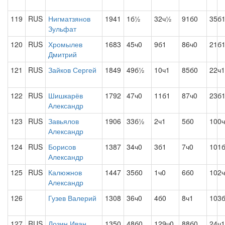
119
RUS
Нигматзянов
1941
1б½
32ч½
91б0
35б
Зульфат
120
RUS
Хромылев
1683
45ч0
9б1
86ч0
21б
Дмитрий
121
RUS
Зайков Сергей
1849
49б½
10ч1
85б0
22ч1
122
RUS
Шишкарёв
1792
47ч0
11б1
87ч0
23б
Александр
123
RUS
Завьялов
1906
33б½
2ч1
5б0
100
Александр
124
RUS
Борисов
1387
34ч0
3б1
7ч0
101
Александр
125
RUS
Калюжнов
1447
35б0
1ч0
6б0
102
Александр
126
Гузев Валерий
1308
36ч0
4б0
8ч1
103
127
RUS
Лозин Иван
1350
48б0
129ч0
88б0
24ч1