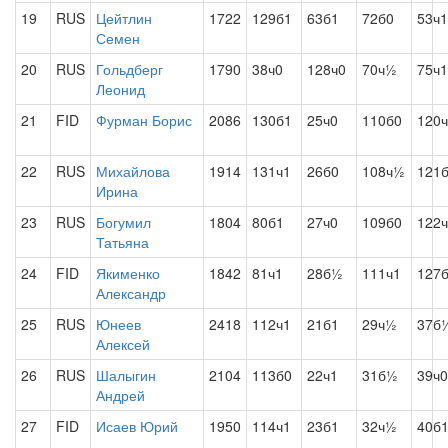
19
RUS
Цейтлин
1722
129б1
63б1
72б0
53ч1
Семен
20
RUS
Гольдберг
1790
38ч0
128ч0
70ч½
75ч1
Леонид
21
FID
Фурман Борис
2086
130б1
25ч0
110б0
120
22
RUS
Михайлова
1914
131ч1
26б0
108ч½
121
Ирина
23
RUS
Богумил
1804
80б1
27ч0
109б0
122
Татьяна
24
FID
Якименко
1842
81ч1
28б½
111ч1
127
Александр
25
RUS
Юнеев
2418
112ч1
21б1
29ч½
37б
Алексей
26
RUS
Шалыгин
2104
113б0
22ч1
31б½
39ч0
Андрей
27
FID
Исаев Юрий
1950
114ч1
23б1
32ч½
40б