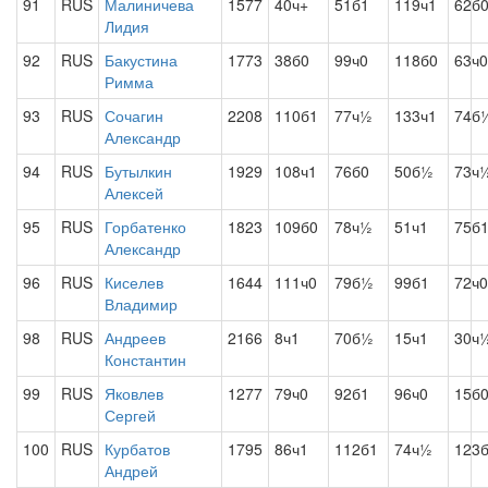
91
RUS
Малиничева
1577
40ч+
51б1
119ч1
62б
Лидия
92
RUS
Бакустина
1773
38б0
99ч0
118б0
63ч0
Римма
93
RUS
Сочагин
2208
110б1
77ч½
133ч1
74б
Александр
94
RUS
Бутылкин
1929
108ч1
76б0
50б½
73ч
Алексей
95
RUS
Горбатенко
1823
109б0
78ч½
51ч1
75б
Александр
96
RUS
Киселев
1644
111ч0
79б½
99б1
72ч0
Владимир
98
RUS
Андреев
2166
8ч1
70б½
15ч1
30ч
Константин
99
RUS
Яковлев
1277
79ч0
92б1
96ч0
15б
Сергей
100
RUS
Курбатов
1795
86ч1
112б1
74ч½
123
Андрей