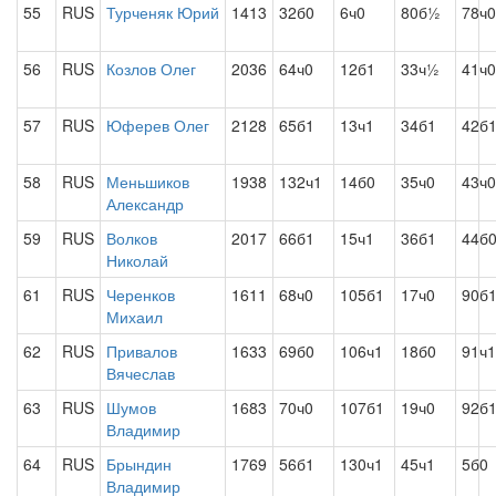
55
RUS
Турченяк Юрий
1413
32б0
6ч0
80б½
78ч0
56
RUS
Козлов Олег
2036
64ч0
12б1
33ч½
41ч0
57
RUS
Юферев Олег
2128
65б1
13ч1
34б1
42б
58
RUS
Меньшиков
1938
132ч1
14б0
35ч0
43ч0
Александр
59
RUS
Волков
2017
66б1
15ч1
36б1
44б
Николай
61
RUS
Черенков
1611
68ч0
105б1
17ч0
90б
Михаил
62
RUS
Привалов
1633
69б0
106ч1
18б0
91ч1
Вячеслав
63
RUS
Шумов
1683
70ч0
107б1
19ч0
92б
Владимир
64
RUS
Брындин
1769
56б1
130ч1
45ч1
5б0
Владимир