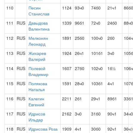
110
Песин
1124
93ч0
74б0
21ч1
86б
Станислав
111
RUS
Давыдова
1339
96б1
72ч0
24б0
88ч0
Валентина
112
RUS
Мелконян
1891
25б0
100ч0
2б0
104
Леонард
113
RUS
Жихарев
1924
26ч1
101б1
3ч0
105
Валерий
114
RUS
Полевой
1607
27б0
102ч0
1б½
106
Владимир
115
RUS
Полякова
1591
28ч0
103б1
4ч1
107
Наталья
116
RUS
Калегин
2211
2б1
29ч1
89б1
33б
Евгений
117
RUS
Идрисов
2162
3ч0
31б0
90ч1
34ч0
Ильдар
118
RUS
Идрисова Роза
1909
4ч1
30б0
92ч1
36ч