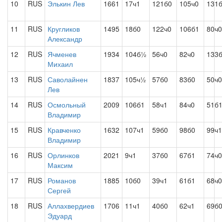
10
RUS
Элькин Лев
1661
17ч1
121б0
105ч0
131
11
RUS
Кругликов
1495
18б0
122ч0
106б1
80ч0
Александр
12
RUS
Ячменев
1934
104б½
56ч0
82ч0
133
Михаил
13
RUS
Саволайнен
1837
105ч½
57б0
83б0
50ч0
Лев
14
RUS
Осмольный
2009
106б1
58ч1
84ч0
51б
Владимир
15
RUS
Кравченко
1632
107ч1
59б0
98б0
99ч1
Владимир
16
RUS
Орлинков
2021
9ч1
37б0
67б1
74ч0
Максим
17
RUS
Романов
1885
10б0
39ч1
61б1
68ч0
Сергей
18
RUS
Аллахвердиев
1706
11ч1
40б0
62ч1
69б
Эдуард