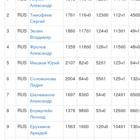
Александр
2
RUS
Тимофеев
1761
116ч0
123б0
112ч1
45б
Сергей
3
RUS
Зюзин
1860
117б1
124ч0
113б1
49ч1
Владимир
4
RUS
Фролов
1359
118б0
126ч1
115б0
48ч0
Александр
5
RUS
Мешков Юрий
2107
82ч0
52б1
123ч1
64ч1
6
RUS
Соломонова
2004
84ч0
55б1
125ч1
132
Лидия
7
RUS
Шаламанов
1697
83б0
54ч0
124б1
65б
Александр
8
RUS
Блувштейн
1376
98б0
53ч0
126б0
66б
Леонид
9
RUS
Ерухимов
1563
16б0
120ч0
104б1
130
Аркадий