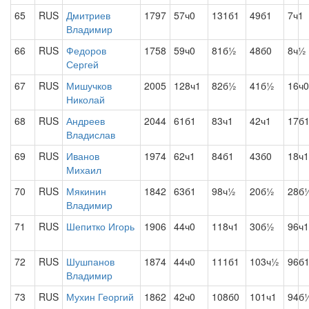
65
RUS
Дмитриев
1797
57ч0
131б1
49б1
7ч1
Владимир
66
RUS
Федоров
1758
59ч0
81б½
48б0
8ч½
Сергей
67
RUS
Мишучков
2005
128ч1
82б½
41б½
16ч0
Николай
68
RUS
Андреев
2044
61б1
83ч1
42ч1
17б
Владислав
69
RUS
Иванов
1974
62ч1
84б1
43б0
18ч1
Михаил
70
RUS
Мякинин
1842
63б1
98ч½
20б½
28б
Владимир
71
RUS
Шепитко Игорь
1906
44ч0
118ч1
30б½
96ч1
72
RUS
Шушпанов
1874
44ч0
111б1
103ч½
96б
Владимир
73
RUS
Мухин Георгий
1862
42ч0
108б0
101ч1
94б