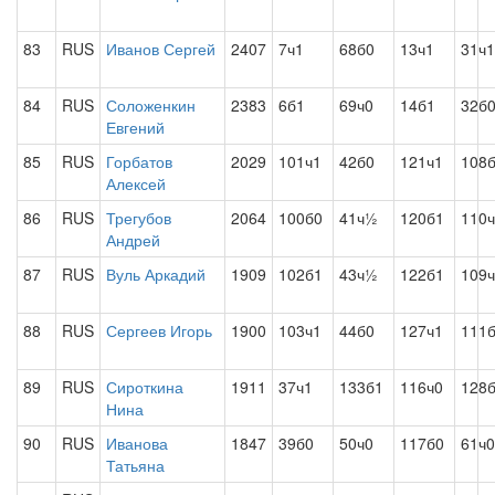
83
RUS
Иванов Сергей
2407
7ч1
68б0
13ч1
31ч1
84
RUS
Соложенкин
2383
6б1
69ч0
14б1
32б
Евгений
85
RUS
Горбатов
2029
101ч1
42б0
121ч1
108
Алексей
86
RUS
Трегубов
2064
100б0
41ч½
120б1
110
Андрей
87
RUS
Вуль Аркадий
1909
102б1
43ч½
122б1
109
88
RUS
Сергеев Игорь
1900
103ч1
44б0
127ч1
111
89
RUS
Сироткина
1911
37ч1
133б1
116ч0
128
Нина
90
RUS
Иванова
1847
39б0
50ч0
117б0
61ч0
Татьяна