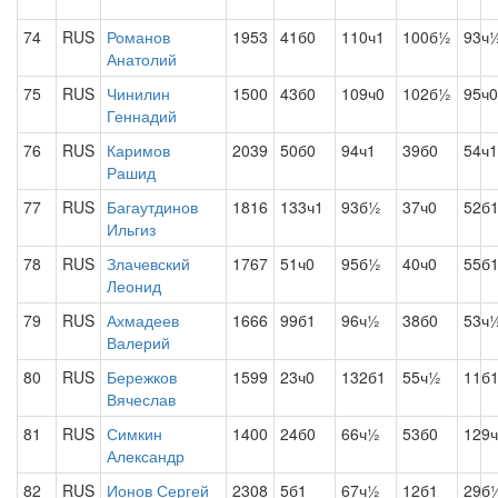
74
RUS
Романов
1953
41б0
110ч1
100б½
93ч
Анатолий
75
RUS
Чинилин
1500
43б0
109ч0
102б½
95ч0
Геннадий
76
RUS
Каримов
2039
50б0
94ч1
39б0
54ч1
Рашид
77
RUS
Багаутдинов
1816
133ч1
93б½
37ч0
52б
Ильгиз
78
RUS
Злачевский
1767
51ч0
95б½
40ч0
55б
Леонид
79
RUS
Ахмадеев
1666
99б1
96ч½
38б0
53ч
Валерий
80
RUS
Бережков
1599
23ч0
132б1
55ч½
11б
Вячеслав
81
RUS
Симкин
1400
24б0
66ч½
53б0
129
Александр
82
RUS
Ионов Сергей
2308
5б1
67ч½
12б1
29б