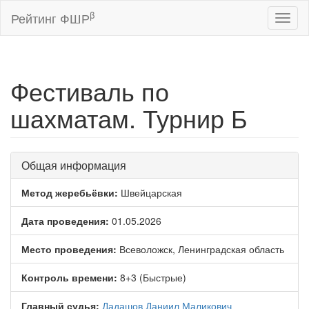
β
Рейтинг ФШР
Toggl
naviga
Фестиваль по
шахматам. Турнир Б
Общая информация
Метод жеребьёвки:
Швейцарская
Дата проведения:
01.05.2026
Место проведения:
Всеволожск, Ленинградская область
Контроль времени:
8+3 (Быстрые)
Главный судья:
Дадашов Даниил Маликович