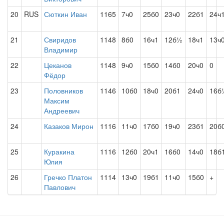
20
RUS
Сюткин Иван
1165
7ч0
25б0
23ч0
22б1
24ч
21
Свиридов
1148
8б0
16ч1
12б½
18ч1
13ч
Владимир
22
Цеканов
1148
9ч0
15б0
14б0
20ч0
0
Фёдор
23
Половников
1146
10б0
18ч0
20б1
24ч0
16б
Максим
Андреевич
24
Казаков Мирон
1116
11ч0
17б0
19ч0
23б1
20б
25
Куракина
1116
12б0
20ч1
16б0
14ч0
18б
Юлия
26
Гречко Платон
1114
13ч0
19б1
11ч0
15б0
+
Павлович