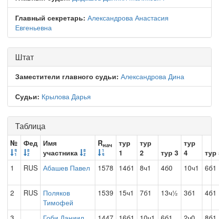
Главный секретарь:
Александрова Анастасия
Евгеньевна
Штат
Заместители главного судьи:
Александрова Дина
Судьи:
Крылова Дарья
Таблица
№
Фед
Имя
R
тур
тур
тур
нач
участника
1
2
тур 3
4
тур 
1
RUS
Абашев Павел
1578
14б1
8ч1
4б0
10ч1
6б1
2
RUS
Поляков
1539
15ч1
7б1
13ч½
3б1
4б1
Тимофей
3
Гоби Даниил
1447
16б1
10ч1
6б1
2ч0
8б1