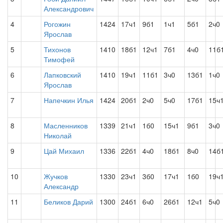
Александрович
4
Рогожин
1424
17ч1
9б1
1ч1
5б1
2ч0
Ярослав
5
Тихонов
1410
18б1
12ч1
7б1
4ч0
11б
Тимофей
6
Лапковский
1410
19ч1
11б1
3ч0
13б1
1ч0
Ярослав
7
Напечкин Илья
1424
20б1
2ч0
5ч0
17б1
15ч
8
Масленников
1339
21ч1
1б0
15ч1
9б1
3ч0
Николай
9
Цай Михаил
1336
22б1
4ч0
18б1
8ч0
14б
10
Жучков
1330
23ч1
3б0
17ч1
1б0
19ч
Александр
11
Беликов Дарий
1300
24б1
6ч0
26б1
12ч1
5ч0