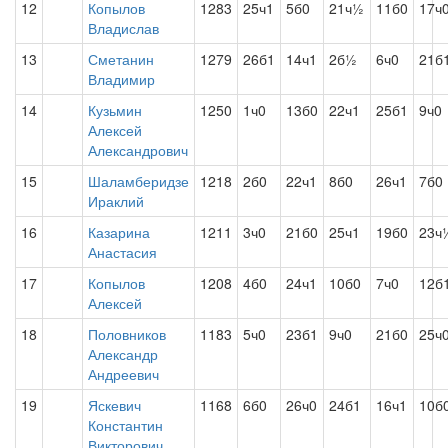
12
Копылов
1283
25ч1
5б0
21ч½
11б0
17ч
Владислав
13
Сметанин
1279
26б1
14ч1
2б½
6ч0
21б
Владимир
14
Кузьмин
1250
1ч0
13б0
22ч1
25б1
9ч0
Алексей
Александрович
15
Шаламберидзе
1218
2б0
22ч1
8б0
26ч1
7б0
Ираклий
16
Казарина
1211
3ч0
21б0
25ч1
19б0
23ч
Анастасия
17
Копылов
1208
4б0
24ч1
10б0
7ч0
12б
Алексей
18
Половников
1183
5ч0
23б1
9ч0
21б0
25ч
Александр
Андреевич
19
Яскевич
1168
6б0
26ч0
24б1
16ч1
10б
Константин
Викторович