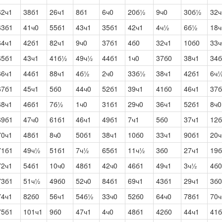
62ч1
38б1
26ч1
8б1
6ч0
20б½
9ч0
30б½
32ч
63б1
41ч0
55б1
43ч1
35б1
42ч1
4ч½
6б½
18
64ч1
42б1
82ч1
9ч0
37б1
4б0
32ч1
10б0
33ч
65б1
43ч1
41б½
49ч½
44б1
1ч0
37б0
38ч1
34б
66ч1
44б1
88ч1
4б½
2ч0
33б½
38ч1
42б1
6ч
67б1
45ч1
5б0
44ч0
52б1
39ч1
41б0
46ч1
37б
68ч1
46б1
7б½
1ч0
31б1
29ч0
36ч1
52б1
8ч0
69б1
47ч0
61б1
46ч1
49б1
7ч1
5б0
37ч1
12
70ч1
48б1
8ч0
50б1
38ч1
10б0
33ч1
90б1
20
71б1
49ч½
51б1
7ч½
65б1
11ч½
3б0
27ч1
19
72ч1
54б1
10ч0
48б1
42ч0
46б1
49ч1
3ч½
4б0
73б1
51ч½
49б0
52ч0
84б1
69ч1
43б1
29ч1
3б0
74ч1
82б0
56ч1
54б½
33ч0
52б0
64ч0
78б1
70ч
75б1
101ч1
9б0
47ч1
4ч0
48б1
42б0
44ч1
41б