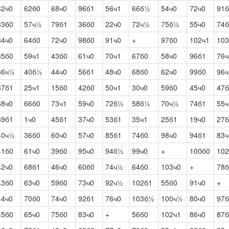
32ч0
62б0
68ч0
96б1
56ч1
66б½
54ч0
72ч0
91б
33б0
57ч½
79б1
36б0
22ч0
72ч½
75б½
55ч0
74б
34ч0
64б0
72ч0
98б0
91ч0
+
97б0
102ч1
103
35б0
59ч1
43б0
61ч0
70ч1
67б0
58ч0
96б1
76ч
36ч½
40б½
44ч0
56б1
48ч0
68б0
62ч0
99б0
96ч
37б1
25ч1
15б0
42б0
50ч1
30ч0
59б0
45ч0
47б
38ч0
66б0
73ч1
59ч0
72б½
58б½
70ч½
74б1
55ч
39б1
1ч0
45б1
37ч0
53б1
35ч1
25б1
19ч0
27б
40ч½
36б0
60ч0
57ч0
85б1
74б0
98ч0
94б1
83ч
41б0
61ч0
39б0
95ч0
94б½
99ч0
+
100б0
102
42ч0
68б1
46ч0
60б0
74ч½
64б0
103ч0
+
78б
43б0
63ч0
59б0
73ч0
92ч½
102б1
55б0
91ч0
+
44ч0
70б0
74ч0
92б1
76ч0
103б½
100ч½
80ч0
97б
45б0
65ч0
75б0
83ч0
+
56б0
102ч1
86ч0
87б