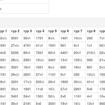
а
тур 1
тур 2
тур 3
тур 4
тур 5
тур 6
тур 7
тур 8
тур
52ч½
90б1
36ч1
17б1
8ч½
14б1
10ч½
2б0
7ч1
53б1
27ч½
47б1
41ч1
15б1
9б1
6ч1
1ч1
5б
54ч0
52б0
80ч1
72б1
60ч1
44б1
20ч1
21б½
22ч
55б1
28ч½
29б1
15ч½
24б1
13ч1
12б½
9б0
21ч
56ч1
30б1
16ч1
10б1
9ч½
6б0
18ч1
8б1
2ч
57б1
29ч½
28б1
27ч1
11б1
5ч1
2б0
12ч½
15
58ч1
32б1
17ч½
20б½
26ч1
18б0
30ч½
41ч1
1б0
59б1
33ч1
19б1
11ч0
1б½
27ч1
29б1
5ч0
17б
60ч1
34б1
24ч1
13б1
5б½
2ч0
11б1
4ч1
10ч
61б1
35ч1
21б1
5ч0
30б1
19ч1
1б½
13ч1
9б0