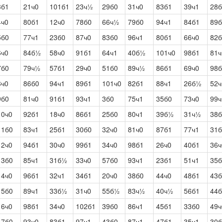
3б1
21ч0
101б1
23ч½
29б0
31ч0
83б1
39ч1
28б
4ч0
80б1
12ч0
78б0
66ч½
79б0
94ч1
84б1
89б
5б0
77ч1
23б0
87ч0
83б0
96ч1
80б1
66ч0
82б
6ч0
84б½
58ч0
91б1
64ч1
40б½
101ч0
98б1
81ч
7б0
79ч½
57б1
29ч0
51б0
89ч½
86б1
69ч0
98б
8ч0
86б0
94ч1
89б1
101ч0
82б1
88ч1
26б½
52ч
9б0
81ч0
91б1
93ч1
3б0
75ч1
35б0
73ч0
99ч
10ч0
92б1
18ч0
86б1
25б0
80ч1
39б½
31ч½
38б
11б0
83ч1
25б1
30б0
32ч0
81ч0
87б1
77ч1
31б
12ч0
94б1
30ч0
99б1
34ч0
98б1
26ч0
40б1
36ч
13б0
85ч1
31б½
33ч0
57б0
93ч1
23б1
51ч1
35б
14ч0
96б1
32ч1
34б1
20ч0
38б0
44ч0
48б1
43
15б0
89ч1
33б½
31ч0
55б½
83ч½
40ч½
56б1
44б
16ч0
98б1
34ч0
102б1
39б0
86ч1
45б1
33б0
49ч
17б0
93ч0
83б1
97ч1
43б0
87ч1
47б1
35ч1
30б