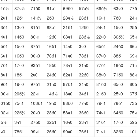
91б½
87ч½
71б0
81ч1
69б0
57ч½
66б½
63ч0
77б
92ч1
12б1
14ч½
2б0
28ч½
26б1
16ч1
7б0
24ч
93б1
13ч0
81б1
88ч1
21б1
12б0
24ч1
15ч0
25
94ч1
14б0
86ч1
12б0
68ч1
28б½
22ч0
36б½
65
95б1
15ч0
87б1
16б1
14ч0
3ч0
65б1
24б0
66ч
96ч1
16б0
90ч0
76б1
71ч0
78б1
67ч0
88б1
69ч
97б1
17ч0
93б1
18б0
78ч1
21ч0
77б1
16б0
71
98ч1
18б1
2ч0
24б0
82ч1
32б0
68ч0
71б0
88ч
99б1
19ч0
97б1
21ч0
87б1
24ч0
81б0
65ч0
80б
100ч1
20б½
22ч1
14б½
18ч0
34б1
21б0
25ч0
67б
101б0
75ч1
103б1
19ч0
88б0
77ч0
79ч1
76б1
73б
102ч1
22б½
20ч0
28б0
58ч1
36б0
74ч1
64б0
75ч
1б½
3ч1
27б0
22б1
16ч0
23ч1
31б1
17ч0
59б
2ч0
78б1
99ч1
26б0
90ч0
76б1
71ч1
32б0
101