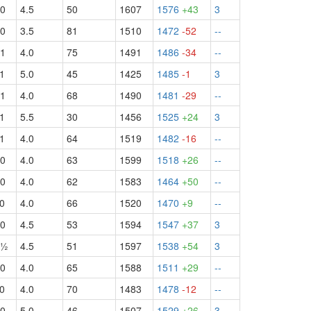
0
4.5
50
1607
1576
+43
3
0
3.5
81
1510
1472
-52
--
1
4.0
75
1491
1486
-34
--
1
5.0
45
1425
1485
-1
3
1
4.0
68
1490
1481
-29
--
1
5.5
30
1456
1525
+24
3
1
4.0
64
1519
1482
-16
--
0
4.0
63
1599
1518
+26
--
0
4.0
62
1583
1464
+50
--
0
4.0
66
1520
1470
+9
--
0
4.5
53
1594
1547
+37
3
б½
4.5
51
1597
1538
+54
3
0
4.0
65
1588
1511
+29
--
0
4.0
70
1483
1478
-12
--
0
5.0
46
1507
1529
+26
3