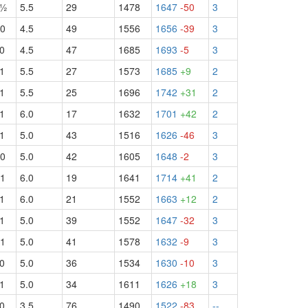
ч½
5.5
29
1478
1647
-50
3
0
4.5
49
1556
1656
-39
3
0
4.5
47
1685
1693
-5
3
1
5.5
27
1573
1685
+9
2
1
5.5
25
1696
1742
+31
2
1
6.0
17
1632
1701
+42
2
1
5.0
43
1516
1626
-46
3
0
5.0
42
1605
1648
-2
3
1
6.0
19
1641
1714
+41
2
1
6.0
21
1552
1663
+12
2
1
5.0
39
1552
1647
-32
3
1
5.0
41
1578
1632
-9
3
0
5.0
36
1534
1630
-10
3
1
5.0
34
1611
1626
+18
3
0
3.5
76
1490
1522
-83
--