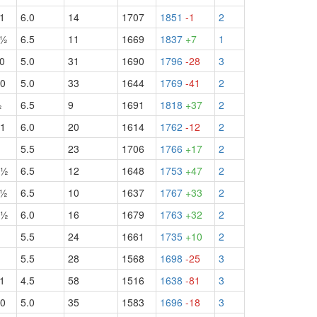
1
6.0
14
1707
1851
-1
2
ч½
6.5
11
1669
1837
+7
1
0
5.0
31
1690
1796
-28
3
0
5.0
33
1644
1769
-41
2
½
6.5
9
1691
1818
+37
2
1
6.0
20
1614
1762
-12
2
5.5
23
1706
1766
+17
2
б½
6.5
12
1648
1753
+47
2
ч½
6.5
10
1637
1767
+33
2
б½
6.0
16
1679
1763
+32
2
5.5
24
1661
1735
+10
2
5.5
28
1568
1698
-25
3
1
4.5
58
1516
1638
-81
3
0
5.0
35
1583
1696
-18
3