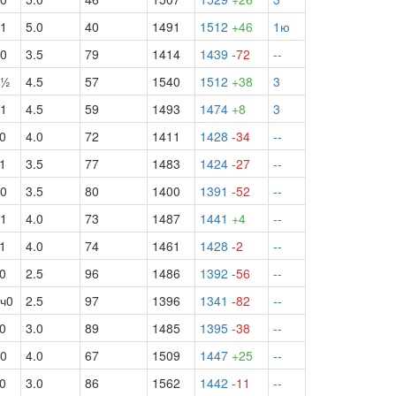
1
5.0
40
1491
1512
+46
1ю
0
3.5
79
1414
1439
-72
--
б½
4.5
57
1540
1512
+38
3
1
4.5
59
1493
1474
+8
3
0
4.0
72
1411
1428
-34
--
1
3.5
77
1483
1424
-27
--
0
3.5
80
1400
1391
-52
--
1
4.0
73
1487
1441
+4
--
1
4.0
74
1461
1428
-2
--
0
2.5
96
1486
1392
-56
--
ч0
2.5
97
1396
1341
-82
--
0
3.0
89
1485
1395
-38
--
0
4.0
67
1509
1447
+25
--
0
3.0
86
1562
1442
-11
--