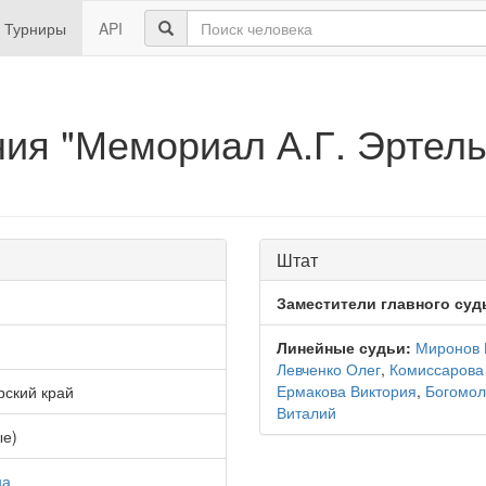
Турниры
API
ия "Мемориал А.Г. Эртель
Штат
Заместители главного суд
Линейные судьи:
Миронов 
Левченко Олег
,
Комиссарова
Ермакова Виктория
,
Богомол
рский край
Виталий
ые)
на