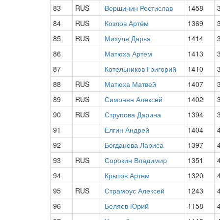
83
RUS
Вершинин Ростислав
1458
84
RUS
Козлов Артём
1369
85
RUS
Михуля Дарья
1414
86
Матюха Артем
1413
87
Котельников Григорий
1410
88
RUS
Матюха Матвей
1407
89
RUS
Симонян Алексей
1402
90
RUS
Струпова Дарина
1394
91
Елгин Андрей
1404
92
Богданова Лариса
1397
93
RUS
Сорокин Владимир
1351
94
Крытов Артем
1320
95
RUS
Страмоус Алексей
1243
96
Беляев Юрий
1158