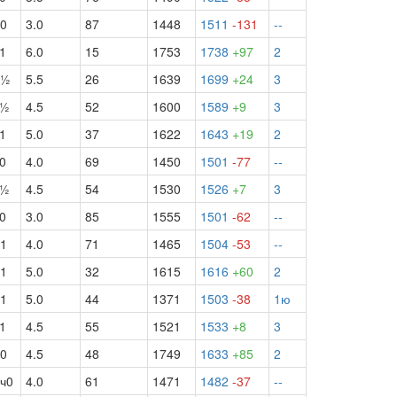
0
3.0
87
1448
1511
-131
--
1
6.0
15
1753
1738
+97
2
б½
5.5
26
1639
1699
+24
3
ч½
4.5
52
1600
1589
+9
3
1
5.0
37
1622
1643
+19
2
0
4.0
69
1450
1501
-77
--
ч½
4.5
54
1530
1526
+7
3
0
3.0
85
1555
1501
-62
--
1
4.0
71
1465
1504
-53
--
1
5.0
32
1615
1616
+60
2
1
5.0
44
1371
1503
-38
1ю
1
4.5
55
1521
1533
+8
3
0
4.5
48
1749
1633
+85
2
ч0
4.0
61
1471
1482
-37
--