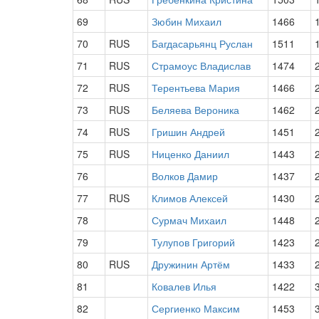
69
Зюбин Михаил
1466
70
RUS
Багдасарьянц Руслан
1511
71
RUS
Страмоус Владислав
1474
72
RUS
Терентьева Мария
1466
73
RUS
Беляева Вероника
1462
74
RUS
Гришин Андрей
1451
75
RUS
Ниценко Даниил
1443
76
Волков Дамир
1437
77
RUS
Климов Алексей
1430
78
Сурмач Михаил
1448
79
Тулупов Григорий
1423
80
RUS
Дружинин Артём
1433
81
Ковалев Илья
1422
82
Сергиенко Максим
1453