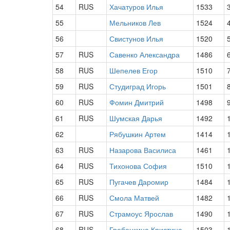
54
RUS
Хачатуров Илья
1533
55
Мельников Лев
1524
56
Свистунов Илья
1520
57
RUS
Савенко Александра
1486
58
RUS
Шепелев Егор
1510
59
RUS
Студиград Игорь
1501
60
RUS
Фомин Дмитрий
1498
61
RUS
Шумская Дарья
1492
62
Рябушкин Артем
1414
63
RUS
Назарова Василиса
1461
64
RUS
Тихонова София
1510
65
RUS
Пугачев Даромир
1484
66
RUS
Смола Матвей
1482
67
RUS
Страмоус Ярослав
1490
68
RUS
Гребенкина Кристина
1503