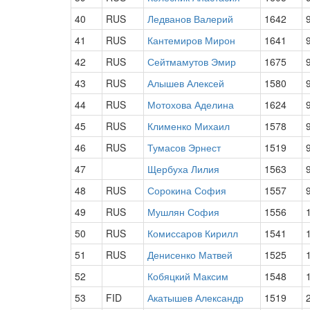
40
RUS
Ледванов Валерий
1642
41
RUS
Кантемиров Мирон
1641
42
RUS
Сейтмамутов Эмир
1675
43
RUS
Алышев Алексей
1580
44
RUS
Мотохова Аделина
1624
45
RUS
Клименко Михаил
1578
46
RUS
Тумасов Эрнест
1519
47
Щербуха Лилия
1563
48
RUS
Сорокина София
1557
49
RUS
Мушлян София
1556
50
RUS
Комиссаров Кирилл
1541
51
RUS
Денисенко Матвей
1525
52
Кобяцкий Максим
1548
53
FID
Акатышев Александр
1519