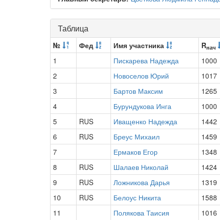
Таблица
№
Фед
Имя участника
R
нач
1
Пискарева Надежда
1000
2
Новоселов Юрий
1017
3
Бартов Максим
1265
4
Бурундукова Инга
1000
5
RUS
Иващенко Надежда
1442
6
RUS
Бреус Михаил
1459
7
Ермаков Егор
1348
8
RUS
Шалаев Николай
1424
9
RUS
Ложникова Дарья
1319
10
RUS
Белоус Никита
1588
11
Полякова Таисия
1016