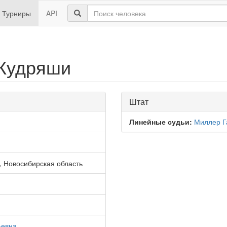
Турниры
API
 Кудряши
Штат
Линейные судьи:
Миллер Г
, Новосибирская область
ьевна