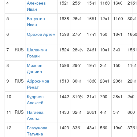
4
Алексеев
1521
25б1
15ч1
11б0
16ч0
21б
Иван
5
Батухтин
1638
26ч1
16б1
12ч1
11б0
30ч1
Иван
6
Орехов Артем
1598
27б1
17ч1
1б0
18ч1
16б
7
RUS
Шалангин
1524
28ч½
24б1
10ч1
3ч0
15б
Роман
8
Михеев
1596
29б1
19ч1
2ч1
1б0
11ч1
Даниил
9
RUS
Абросимов
1519
30ч1
18б0
23ч1
20б1
22ч1
Ренат
10
Кудряев
1442
31б½
21ч1
7б0
28ч1
2ч0
Алексей
11
RUS
Нагаева
1433
32ч1
20б1
4ч1
5ч1
8б0
Алена
12
Глазунова
1423
33б1
43ч1
5б0
19ч0
37б
Татьяна