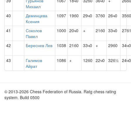
39
Гурьянов
1067
18ч0
32б0
36ч0
+
26б
Михаил
40
Деминцева
1097
19б0
29ч0
37б0
26ч0
35б
Ксения
41
Соколов
1000
20ч0
+
21б0
33ч0
27б
Павел
42
Береснев Лев
1038
21б0
33ч0
+
29б0
34ч0
43
Галимов
1086
+
12б0
22ч0
32б½
24ч0
Айрат
© 2013-2026 Chess Federation of Russia. Ratg chess rating
system. Build 0500