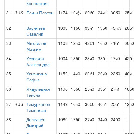
Константин
31
RUS
Елкин Платон
1174
10ч½
22б0
24ч1
30б0
25ч1
32
Васильев
1303
11б0
39ч1
19б0
43ч½
28б
Савелий
33
Михайлов
1108
12ч0
42б1
16ч0
41б1
20ч0
Максим
34
Усовская
1004
13б0
23ч0
38б1
17ч0
42б
Александра
35
Ульянкина
1152
14ч0
26б1
20ч0
23б0
40ч1
Софья
36
Яндулецкая
1196
15б0
25ч0
39б1
27ч1
18б
Таисия
37
RUS
Тимурханов
1149
16ч0
30б0
40ч1
25б1
12ч0
Тимерлан
38
Долгушев
1080
17б0
27ч0
34ч0
24б0
+
Дмитрий