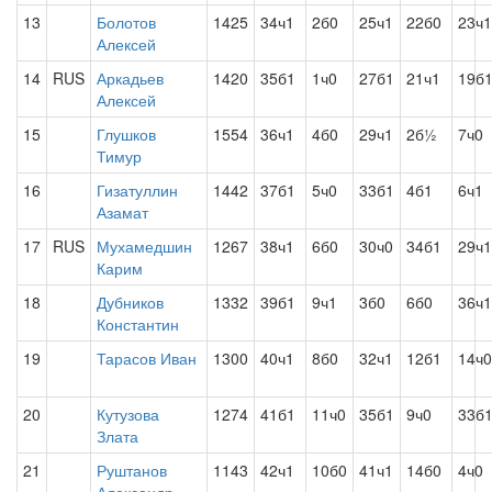
13
Болотов
1425
34ч1
2б0
25ч1
22б0
23ч1
Алексей
14
RUS
Аркадьев
1420
35б1
1ч0
27б1
21ч1
19б
Алексей
15
Глушков
1554
36ч1
4б0
29ч1
2б½
7ч0
Тимур
16
Гизатуллин
1442
37б1
5ч0
33б1
4б1
6ч1
Азамат
17
RUS
Мухамедшин
1267
38ч1
6б0
30ч0
34б1
29ч1
Карим
18
Дубников
1332
39б1
9ч1
3б0
6б0
36ч1
Константин
19
Тарасов Иван
1300
40ч1
8б0
32ч1
12б1
14ч0
20
Кутузова
1274
41б1
11ч0
35б1
9ч0
33б
Злата
21
Руштанов
1143
42ч1
10б0
41ч1
14б0
4ч0