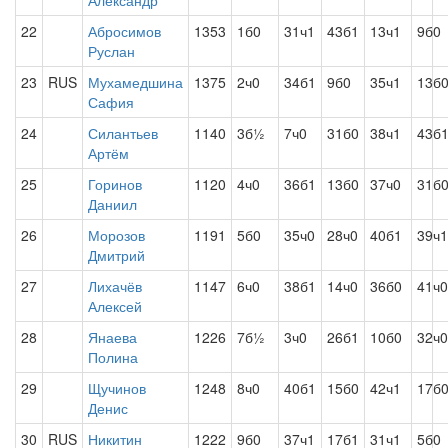
Александр
22
Абросимов
1353
1б0
31ч1
43б1
13ч1
9б0
Руслан
23
RUS
Мухамедшина
1375
2ч0
34б1
9б0
35ч1
13б
Сафия
24
Силантьев
1140
3б½
7ч0
31б0
38ч1
43б
Артём
25
Горинов
1120
4ч0
36б1
13б0
37ч0
31б
Даниил
26
Морозов
1191
5б0
35ч0
28ч0
40б1
39ч1
Дмитрий
27
Лихачёв
1147
6ч0
38б1
14ч0
36б0
41ч0
Алексей
28
Янаева
1226
7б½
3ч0
26б1
10б0
32ч0
Полина
29
Щучинов
1248
8ч0
40б1
15б0
42ч1
17б
Денис
30
RUS
Никитин
1222
9б0
37ч1
17б1
31ч1
5б0