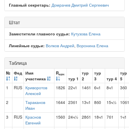
Главный секретарь:
Домрачев Дмитрий Сергеевич
Штат
Заместители главного судьи:
Кутузова Елена
Линейные судьи:
Волков Андрей
,
Воронина Елена
Таблица
№
Фед
Имя
R
тур
тур
тур
нач
участника
тур 1
2
3
тур 4
5
1
RUS
Криворотов
1826
22ч1
14б1
6ч1
8ч1
3б0
Алексей
2
Тараканов
1644
23б1
13ч1
8б0
15ч½
10б
Иван
3
RUS
Краснов
1560
24ч½
28б1
18ч1
7б1
1ч1
Евгений