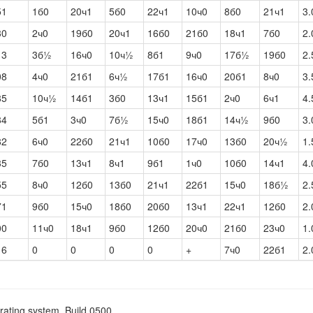
51
1б0
20ч1
5б0
22ч1
10ч0
8б0
21ч1
3.
30
2ч0
19б0
20ч1
16б0
21б0
18ч1
7б0
2.
13
3б½
16ч0
10ч½
8б1
9ч0
17б½
19б0
2.
08
4ч0
21б1
6ч½
17б1
16ч0
20б1
8ч0
3.
85
10ч½
14б1
3б0
13ч1
15б1
2ч0
6ч1
4.
84
5б1
3ч0
7б½
15ч0
18б1
14ч½
9б0
3.
82
6ч0
22б0
21ч1
10б0
17ч0
13б0
20ч½
1.
35
7б0
13ч1
8ч1
9б1
1ч0
10б0
14ч1
4.
55
8ч0
12б0
13б0
21ч1
22б1
15ч0
18б½
2.
71
9б0
15ч0
18б0
20б0
13ч1
22ч1
12б0
2.
00
11ч0
18ч1
9б0
12б0
20ч0
21б0
23ч0
1.
16
0
0
0
0
+
7ч0
22б1
2.
rating system. Build 0500