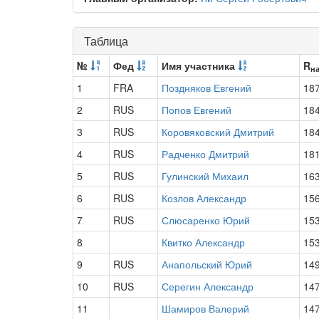
Таблица
№
Фед
Имя участника
R
н
1
FRA
Поздняков Евгений
18
2
RUS
Попов Евгений
18
3
RUS
Коровяковский Дмитрий
18
4
RUS
Радченко Дмитрий
18
5
RUS
Гулинский Михаил
16
6
RUS
Козлов Александр
15
7
RUS
Слюсаренко Юрий
15
8
Квитко Александр
15
9
RUS
Анапольский Юрий
14
10
RUS
Серегин Александр
14
11
Шамиров Валерий
14