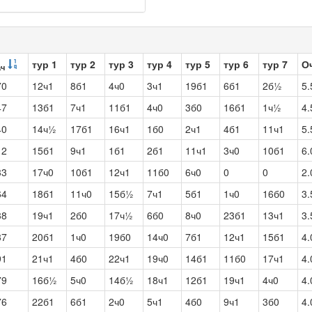
тур 1
тур 2
тур 3
тур 4
тур 5
тур 6
тур 7
О
ач
70
12ч1
8б1
4ч0
3ч1
19б1
6б1
2б½
5.
47
13б1
7ч1
11б1
4ч0
3б0
16б1
1ч½
4.
40
14ч½
17б1
16ч1
1б0
2ч1
4б1
11ч1
5.
12
15б1
9ч1
1б1
2б1
11ч1
3ч0
10б1
6.
33
17ч0
10б1
12ч1
11б0
6ч0
0
0
2.
64
18б1
11ч0
15б½
7ч1
5б1
1ч0
16б0
3.
38
19ч1
2б0
17ч½
6б0
8ч0
23б1
13ч1
3.
37
20б1
1ч0
19б0
14ч0
7б1
12ч1
15б1
4.
91
21ч1
4б0
22ч1
19ч0
14б1
11б0
17ч1
4.
79
16б½
5ч0
14б½
18ч1
12б1
19ч1
4ч0
4.
76
22б1
6б1
2ч0
5ч1
4б0
9ч1
3б0
4.