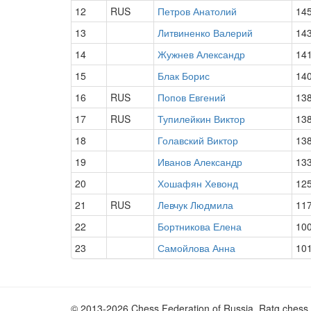
12
RUS
Петров Анатолий
14
13
Литвиненко Валерий
14
14
Жужнев Александр
14
15
Блак Борис
14
16
RUS
Попов Евгений
13
17
RUS
Тупилейкин Виктор
13
18
Голавский Виктор
13
19
Иванов Александр
13
20
Хошафян Хевонд
12
21
RUS
Левчук Людмила
11
22
Бортникова Елена
10
23
Самойлова Анна
10
© 2013-2026 Chess Federation of Russia. Ratg chess 