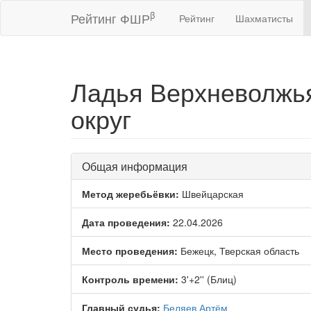
β
Рейтинг ФШР
Рейтинг
Шахматисты
Ладья Верхневолжья
округ
Общая информация
Метод жеребьёвки:
Швейцарская
Дата проведения:
22.04.2026
Место проведения:
Бежецк, Тверская область
Контроль времени:
3'+2'' (Блиц)
Главный судья:
Беляев Артём