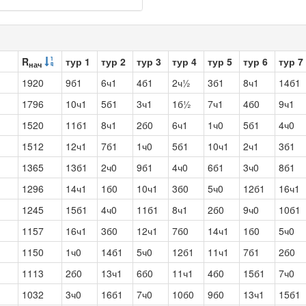
R
тур 1
тур 2
тур 3
тур 4
тур 5
тур 6
тур 7
нач
1920
9б1
6ч1
4б1
2ч½
3б1
8ч1
14б1
1796
10ч1
5б1
3ч1
1б½
7ч1
4б0
9ч1
1520
11б1
8ч1
2б0
6ч1
1ч0
5б1
4ч0
1512
12ч1
7б1
1ч0
5б1
10ч1
2ч1
3б1
1365
13б1
2ч0
9б1
4ч0
6б1
3ч0
8б1
1296
14ч1
1б0
10ч1
3б0
5ч0
12б1
16ч1
1245
15б1
4ч0
11б1
8ч1
2б0
9ч0
10б1
1157
16ч1
3б0
12ч1
7б0
14ч1
1б0
5ч0
1150
1ч0
14б1
5ч0
12б1
11ч1
7б1
2б0
1113
2б0
13ч1
6б0
11ч1
4б0
15б1
7ч0
1032
3ч0
16б1
7ч0
10б0
9б0
13ч1
15б1