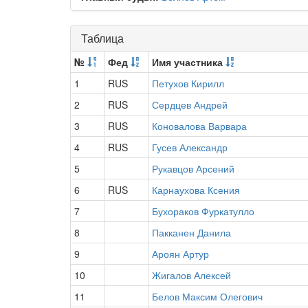
Таблица
№
Фед
Имя участника
1
RUS
Петухов Кирилл
2
RUS
Сердцев Андрей
3
RUS
Коновалова Варвара
4
RUS
Гусев Александр
5
Рукавцов Арсений
6
RUS
Карнаухова Ксения
7
Бухораков Фуркатулло
8
Пакканен Данила
9
Ароян Артур
10
Жигалов Алексей
11
Белов Максим Олегович