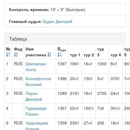
Контроль времени:
10' + 5" (Быстрые)
Главный судья:
Будин Дмитрий
Таблица
№
Фед
Имя
R
тур
ту
нач
участника
тур 1
тур 2
3
тур 4
5
1
RUS
Шиповских
1397
19б1
16ч1
10б0
8ч1
9б
Агата
2
RUS
Ксенофонтов
1396
20ч1
13б1
5ч1
37б1
7ч
Василий
3
RUS
Перин
1289
21б1
18ч1
37б0
24ч1
10
Дмитрий
4
Гадашзада
1367
22ч1
15б½
7ч0
30ч½
24
Рашан
5
RUS
Чуднявцева
1358
23б1
27ч1
2б0
18ч1
16
Ксения