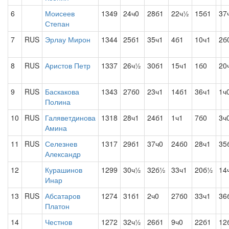
6
Моисеев
1349
24ч0
28б1
22ч½
15б1
37
Степан
7
RUS
Эрлау Мирон
1344
25б1
35ч1
4б1
10ч1
2б
8
RUS
Аристов Петр
1337
26ч½
30б1
15ч1
1б0
20
9
RUS
Баскакова
1343
27б0
23ч1
14б1
36ч1
1ч
Полина
10
RUS
Галяветдинова
1318
28ч1
24б1
1ч1
7б0
3ч
Амина
11
RUS
Селезнев
1317
29б1
37ч0
24б0
28ч1
35
Александр
12
Курашинов
1299
30ч½
32б½
33ч1
20б½
14
Инар
13
RUS
Абсатаров
1274
31б1
2ч0
27б0
33ч1
36
Платон
14
Честнов
1272
32ч½
26б1
9ч0
22б1
12