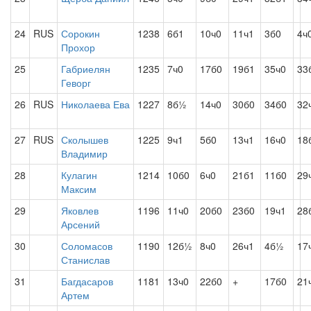
24
RUS
Сорокин
1238
6б1
10ч0
11ч1
3б0
4ч
Прохор
25
Габриелян
1235
7ч0
17б0
19б1
35ч0
33
Геворг
26
RUS
Николаева Ева
1227
8б½
14ч0
30б0
34б0
32
27
RUS
Сколышев
1225
9ч1
5б0
13ч1
16ч0
18
Владимир
28
Кулагин
1214
10б0
6ч0
21б1
11б0
29
Максим
29
Яковлев
1196
11ч0
20б0
23б0
19ч1
28
Арсений
30
Соломасов
1190
12б½
8ч0
26ч1
4б½
17
Станислав
31
Багдасаров
1181
13ч0
22б0
+
17б0
21
Артем