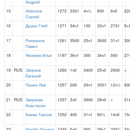
Андрей
15
Абаплов
1272
33б1
4ч½
8б0
6ч0
22
Сергей
16
Душко Глеб
1271
34ч1
1б0
32ч1
27б1
5ч
17
Рахманов
1261
35б0
25ч1
36б0
31ч1
30
Павел
18
Яковлев Илья
1197
36ч1
3б0
34ч1
5б0
27
19
RUS
Зверков
1260
1ч0
34б0
25ч0
29б0
+
Евгений
20
Панин Лев
1257
2б0
29ч1
35б1
12ч½
8б
21
RUS
Зверкова
1257
3ч0
36б0
28ч0
+
31
Анастасия
22
Баева Таисия
1252
4б0
31ч1
6б½
14ч0
15
23
Щерба Даниил
1246
5ч0
9б0
29ч1
32б1
34