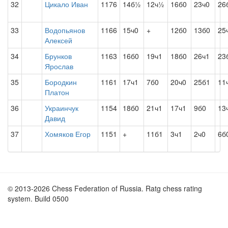
32
Цикало Иван
1176
14б½
12ч½
16б0
23ч0
26
33
Водопьянов
1166
15ч0
+
12б0
13б0
25
Алексей
34
Брунков
1163
16б0
19ч1
18б0
26ч1
23
Ярослав
35
Бородкин
1161
17ч1
7б0
20ч0
25б1
11
Платон
36
Украинчук
1154
18б0
21ч1
17ч1
9б0
13
Давид
37
Хомяков Егор
1151
+
11б1
3ч1
2ч0
6б
© 2013-2026 Chess Federation of Russia. Ratg chess rating
system. Build 0500