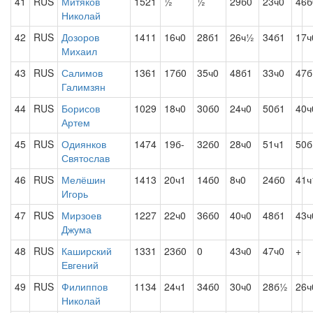
41
RUS
Митяков
1521
½
½
29б0
23ч0
46б
Николай
42
RUS
Дозоров
1411
16ч0
28б1
26ч½
34б1
17ч
Михаил
43
RUS
Салимов
1361
17б0
35ч0
48б1
33ч0
47б
Галимзян
44
RUS
Борисов
1029
18ч0
30б0
24ч0
50б1
40ч
Артем
45
RUS
Одиянков
1474
19б-
32б0
28ч0
51ч1
50б
Святослав
46
RUS
Мелёшин
1413
20ч1
14б0
8ч0
24б0
41ч
Игорь
47
RUS
Мирзоев
1227
22ч0
36б0
40ч0
48б1
43ч
Джума
48
RUS
Каширский
1331
23б0
0
43ч0
47ч0
+
Евгений
49
RUS
Филиппов
1134
24ч1
34б0
30ч0
28б½
26ч
Николай