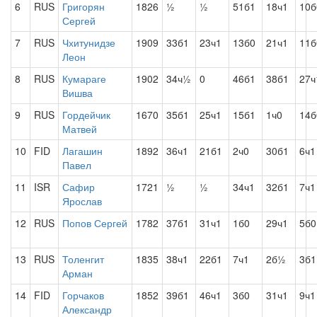
6
RUS
Григорян
1826
½
½
51б1
18ч1
10б
Сергей
7
RUS
Чхитунидзе
1909
33б1
23ч1
13б0
21ч1
11б
Леон
8
RUS
Кумараге
1902
34ч½
0
46б1
38б1
27ч
Вишва
9
RUS
Гордейчик
1670
35б1
25ч1
15б1
1ч0
14б
Матвей
10
FID
Лагашин
1892
36ч1
21б1
2ч0
30б1
6ч1
Павел
11
ISR
Сафир
1721
½
½
34ч1
32б1
7ч1
Ярослав
12
RUS
Попов Сергей
1782
37б1
31ч1
1б0
29ч1
5б0
13
RUS
Толенгит
1835
38ч1
22б1
7ч1
2б½
3б1
Арман
14
FID
Горчаков
1852
39б1
46ч1
3б0
31ч1
9ч1
Александр