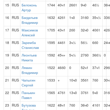
15
RUS
Белоконь
1744
40ч1
26б1
9ч0
4б½
36ч
Артур
16
RUS
Багдатьев
1632
42б1
1ч0
31б0
35ч½
33б
Владимир
17
RUS
Максимов
1705
43ч1
2б0
32ч0
40б1
42б
Алексей
18
RUS
Заремба
1595
44б1
3ч½
5б½
6б0
24ч
Станислав
19
RUS
Леонтьев
1592
45ч+
5ч½
27б0
36б½
0
Никита
20
RUS
Лямин
1522
46б0
0
52ч1
37ч1
29б
Владимир
21
RUS
Чапыгин
1533
+
10ч0
35б1
7б0
30
Сергей
22
RUS
Панькин
1565
47б1
13ч0
37б1
5ч0
31б
Павел
23
RUS
Бутузова
1622
48ч1
7б0
36ч0
41б1
32ч