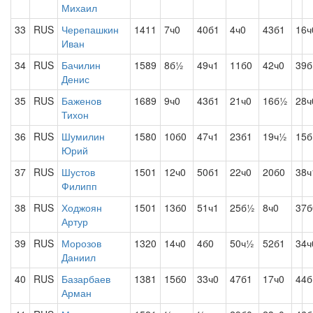
Михаил
33
RUS
Черепашкин
1411
7ч0
40б1
4ч0
43б1
16ч
Иван
34
RUS
Бачилин
1589
8б½
49ч1
11б0
42ч0
39б
Денис
35
RUS
Баженов
1689
9ч0
43б1
21ч0
16б½
28ч
Тихон
36
RUS
Шумилин
1580
10б0
47ч1
23б1
19ч½
15б
Юрий
37
RUS
Шустов
1501
12ч0
50б1
22ч0
20б0
38ч
Филипп
38
RUS
Ходжоян
1501
13б0
51ч1
25б½
8ч0
37б
Артур
39
RUS
Морозов
1320
14ч0
4б0
50ч½
52б1
34ч
Даниил
40
RUS
Базарбаев
1381
15б0
33ч0
47б1
17ч0
44б
Арман