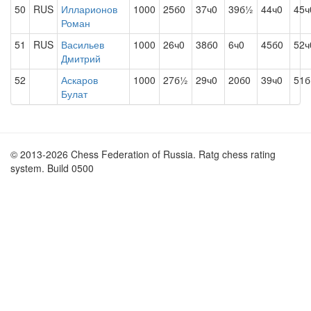
50
RUS
Илларионов
1000
25б0
37ч0
39б½
44ч0
45ч
Роман
51
RUS
Васильев
1000
26ч0
38б0
6ч0
45б0
52ч
Дмитрий
52
Аскаров
1000
27б½
29ч0
20б0
39ч0
51б
Булат
© 2013-2026 Chess Federation of Russia. Ratg chess rating
system. Build 0500