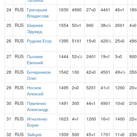
Татьяна
24
RUS
Григорьев
1630
49б0
27ч0
44б1
46ч1
18б
Владислав
25
RUS
Ширяев
1554
50ч1
9б0
38ч½
26б1
4ч0
Эдуард
26
RUS
Руднев Егор
1395
51б1
15ч0
42б½
25ч0
49б
27
RUS
Пылаев
1444
52ч½
24б1
19ч1
3ч0
8б0
Евгений
28
RUS
Бочарников
1542
1б0
42ч0
45б1
49ч½
35б
Олег
29
RUS
Носков
1495
2ч0
52б1
41ч1
12б0
20ч
Алексей
30
RUS
Павленко
1491
3б0
44ч1
49б1
10ч0
21
Александр
31
RUS
Игнатенко
1623
4ч1
12б0
16ч1
14б0
22ч
Борис
32
RUS
Зайцев
1509
5б0
45ч1
17б1
11ч0
23б