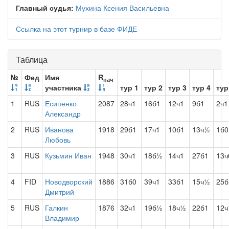
Главный судья:
Мухина Ксения Васильевна
Ссылка на этот турнир в базе ФИДЕ
Таблица
№
Фед
Имя
R
нач
участника
тур 1
тур 2
тур 3
тур 4
тур
1
RUS
Есипенко
2087
28ч1
16б1
12ч1
9б1
2ч1
Александр
2
RUS
Иванова
1918
29б1
17ч1
10б1
13ч½
1б0
Любовь
3
RUS
Кузьмин Иван
1948
30ч1
18б½
14ч1
27б1
13ч
4
FID
Новодворский
1886
31б0
39ч1
33б1
15ч½
25б
Дмитрий
5
RUS
Галкин
1876
32ч1
19б½
18ч½
22б1
12ч
Владимир