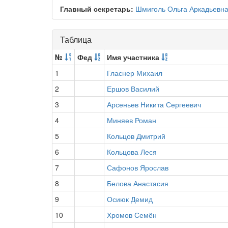
Главный секретарь:
Шмиголь Ольга Аркадьевн
Таблица
№
Фед
Имя участника
1
Гласнер Михаил
2
Ершов Василий
3
Арсеньев Никита Сергеевич
4
Миняев Роман
5
Кольцов Дмитрий
6
Кольцова Леся
7
Сафонов Ярослав
8
Белова Анастасия
9
Осиюк Демид
10
Хромов Семён