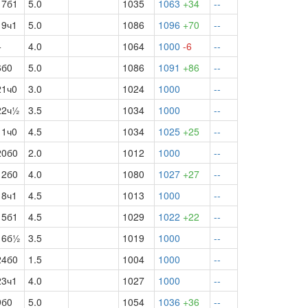
17б1
5.0
1035
1063
+34
--
19ч1
5.0
1086
1096
+70
--
+
4.0
1064
1000
-6
--
6б0
5.0
1086
1091
+86
--
21ч0
3.0
1024
1000
--
22ч½
3.5
1034
1000
--
11ч0
4.5
1034
1025
+25
--
20б0
2.0
1012
1000
--
12б0
4.0
1080
1027
+27
--
18ч1
4.5
1013
1000
--
15б1
4.5
1029
1022
+22
--
16б½
3.5
1019
1000
--
24б0
1.5
1004
1000
--
23ч1
4.0
1027
1000
--
9б0
5.0
1054
1036
+36
--