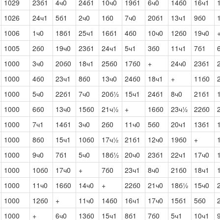
1029
23б1
4ч0
24б1
10ч0
19б1
6ч0
14б0
16ч1
1026
24ч1
5б1
2ч0
1б0
7ч0
20б1
13ч1
9б0
1006
1ч0
18б1
25ч1
16б1
4б0
10ч0
12б0
19ч0
1005
2б0
19ч0
23б1
24ч1
5ч1
3б0
11ч1
7б1
1000
3ч0
20б0
18ч1
25б0
17б0
+
24ч0
23б1
1000
4б0
23ч1
8б0
13ч0
24б0
18ч1
+
11б0
1000
5ч0
22б1
7ч0
20б½
15ч1
24б1
8ч0
21б1
1000
6б0
13ч0
15б0
21ч½
+
16б0
23ч½
22б0
1000
7ч1
14б1
3ч0
2б0
11ч0
5б0
20ч1
13б1
1000
8б0
15ч1
10б0
17ч½
21б1
12ч0
19б0
+
1000
9ч0
7б1
5ч0
18б½
20ч0
23б1
22ч1
17ч0
1000
10б0
17ч0
+
7б0
23ч1
8ч0
21б0
18ч1
1000
11ч0
16б0
14ч0
+
22б0
21ч0
18б½
15ч0
1000
12б0
+
11ч0
14б0
16ч1
17ч0
15б1
5б0
1000
+
6ч0
13б0
15ч1
8б1
7б0
5ч1
10ч1