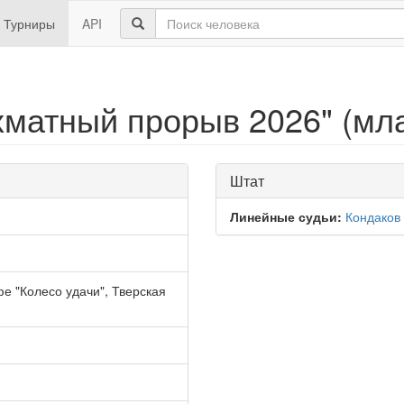
Турниры
API
хматный прорыв 2026" (мл
Штат
Линейные судьи:
Кондаков
фе "Колесо удачи", Тверская