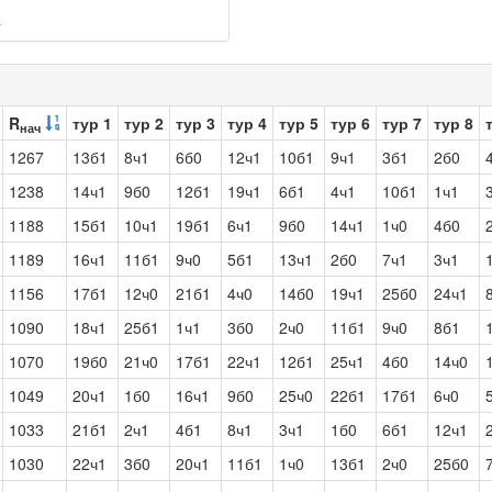
а
R
тур 1
тур 2
тур 3
тур 4
тур 5
тур 6
тур 7
тур 8
нач
1267
13б1
8ч1
6б0
12ч1
10б1
9ч1
3б1
2б0
1238
14ч1
9б0
12б1
19ч1
6б1
4ч1
10б1
1ч1
1188
15б1
10ч1
19б1
6ч1
9б0
14ч1
1ч0
4б0
1189
16ч1
11б1
9ч0
5б1
13ч1
2б0
7ч1
3ч1
1156
17б1
12ч0
21б1
4ч0
14б0
19ч1
25б0
24ч1
1090
18ч1
25б1
1ч1
3б0
2ч0
11б1
9ч0
8б1
1070
19б0
21ч0
17б1
22ч1
12б1
25ч1
4б0
14ч0
1049
20ч1
1б0
16ч1
9б0
25ч0
22б1
17б1
6ч0
1033
21б1
2ч1
4б1
8ч1
3ч1
1б0
6б1
12ч1
1030
22ч1
3б0
20ч1
11б1
1ч0
13б1
2ч0
25б0