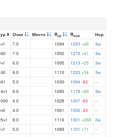
тур 9
Очки
Место
R
R
Нор
ср
нов
4ч1
7.0
1094
1293
+26
3ю
3б0
7.0
1092
1279
+41
3ю
2ч1
6.0
1095
1213
+25
3ю
1б0
6.0
1110
1223
+34
3ю
8б1
5.0
1030
1094
-62
--
14ч1
6.0
1090
1179
+89
3ю
10б0
4.0
1028
1007
-63
--
5ч0
4.0
1061
1026
-23
--
25ч1
8.0
1116
1301
+268
2ю
7ч1
5.0
1089
1101
+71
--