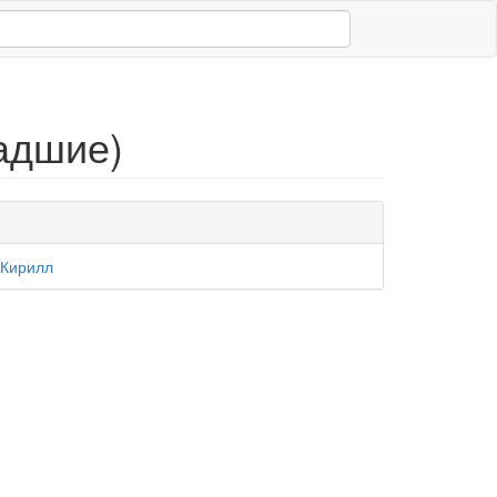
адшие)
 Кирилл