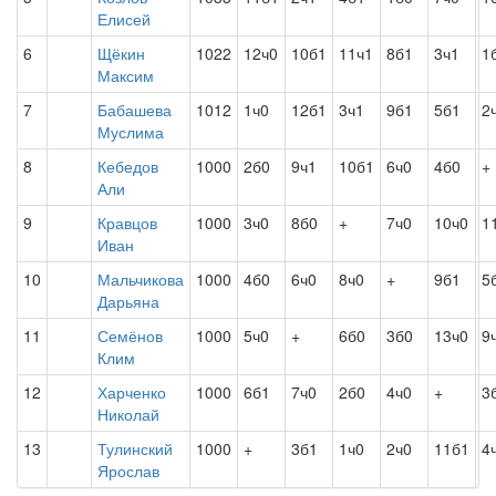
Елисей
6
Щёкин
1022
12ч0
10б1
11ч1
8б1
3ч1
1
Максим
7
Бабашева
1012
1ч0
12б1
3ч1
9б1
5б1
2
Муслима
8
Кебедов
1000
2б0
9ч1
10б1
6ч0
4б0
+
Али
9
Кравцов
1000
3ч0
8б0
+
7ч0
10ч0
1
Иван
10
Мальчикова
1000
4б0
6ч0
8ч0
+
9б1
5
Дарьяна
11
Семёнов
1000
5ч0
+
6б0
3б0
13ч0
9
Клим
12
Харченко
1000
6б1
7ч0
2б0
4ч0
+
3
Николай
13
Тулинский
1000
+
3б1
1ч0
2ч0
11б1
4
Ярослав