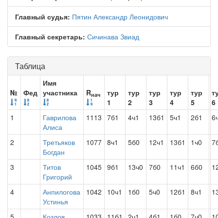
Главный судья:
Пятин Александр Леонидович
Главный секретарь:
Сичинава Звиад
Таблица
Имя
№
Фед
участника
R
тур
тур
тур
тур
тур
т
нач
1
2
3
4
5
6
1
Гаврилова
1113
7б1
4ч1
13б1
5ч1
2б1
6
Алиса
2
Третьяков
1077
8ч1
5б0
12ч1
13б1
1ч0
7
Богдан
3
Титов
1045
9б1
13ч0
7б0
11ч1
6б0
1
Григорий
4
Анпилогова
1042
10ч1
1б0
5ч0
12б1
8ч1
1
Устинья
5
Козлов
1033
11б1
2ч1
4б1
1б0
7ч0
1